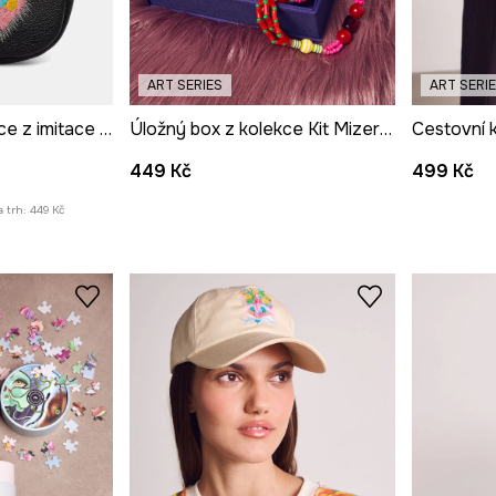
ART SERIES
ART SERI
Peněženka na mince z imitace kůže z kolekce Kit Mizeres x Medicine
Úložný box z kolekce Kit Mizeres x Medicine
449 Kč
499 Kč
 trh:
449 Kč