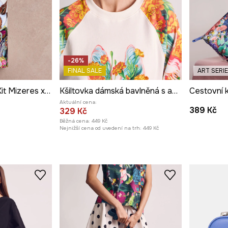
-26%
FINAL SALE
ART SERI
Puzzle z kolekce Kit Mizeres x Medicine
Kšiltovka dámská bavlněná s aplikací z kolekce Kit Mizeres x Medicine
Aktuální cena:
389 Kč
329 Kč
Běžná cena:
449 Kč
Nejnižší cena od uvedení na trh:
449 Kč