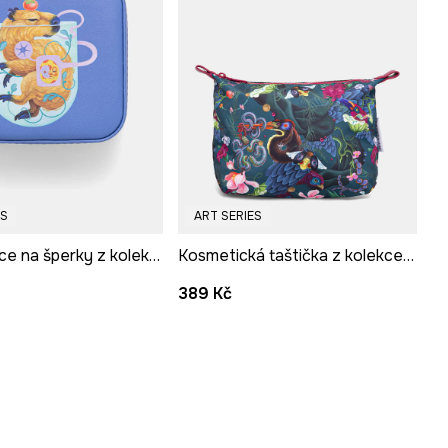
ES
ART SERIES
Šperkovnice na šperky z kolekce Kit Mizeres x Medicine
Kosmetická taštička z kolekce Kit Mizeres x Medicine
389 Kč