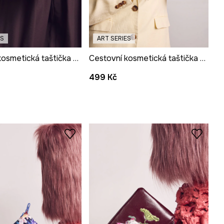
ES
ART SERIES
Cestovní kosmetická taštička z imitace kůže z kolekce Kit Mizeres x Medicine
Cestovní kosmetická taštička z imitace kůže z kolekce Kit Mizeres x Medicine
499 Kč