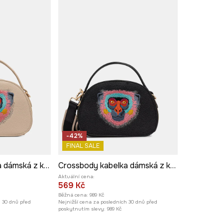
-42%
FINAL SALE
Crossbody kabelka dámská z kolekce Kit Mizeres x Medicine
Crossbody kabelka dámská z kolekce Kit Mizeres x Medicine
Aktuální cena:
569 Kč
Běžná cena:
989 Kč
h 30 dnů před
Nejnižší cena za posledních 30 dnů před
poskytnutím slevy:
989 Kč