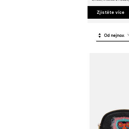
Kosmetické tašky
Zjistěte více
Na čerstvém
vzduchu
Zápisníky a
Od nejnovějších
kalendáře
Zavazadlo