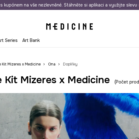
i nákupu nad 1 200 Kč
s kupónem na vše nezlevněné. Stáhněte si aplikaci a využijte slevu 
Odeslání i do 24 hodin
30 
rt Series
Art Bank
e Kit Mizeres x Medicine
Ona
Doplňky
 Kit Mizeres x Medicine
Počet prod