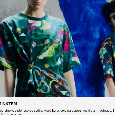
TINKTEM
Medicine vás přenese do světa, který balancuje na pomezí reality a imaginace. S
yklých asociací.