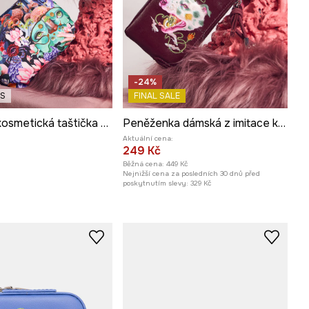
-24%
ES
FINAL SALE
Cestovní kosmetická taštička z kolekce Kit Mizeres x Medicine
Peněženka dámská z imitace kůže z kolekce Kit Mizeres x Medicine
Aktuální cena:
249 Kč
Běžná cena:
449 Kč
Nejnižší cena za posledních 30 dnů před
poskytnutím slevy:
329 Kč