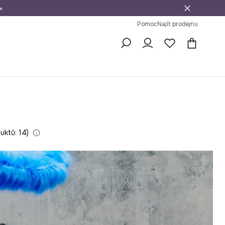
»
dní na vrácení zboží
Pomoc
Najít prodejnu
uktů: 14