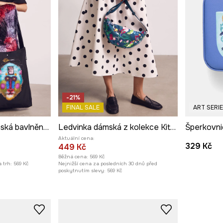
-21%
FINAL SALE
ART SERI
Nákupní taška dámská bavlněná z kolekce Kit Mizeres x Medicine
Ledvinka dámská z kolekce Kit Mizeres x Medicine
Aktuální cena:
329 Kč
449 Kč
Běžná cena:
569 Kč
 trh:
569 Kč
Nejnižší cena za posledních 30 dnů před
poskytnutím slevy:
569 Kč