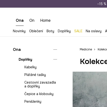
Doprava zdarma př
–15 % 
Ona
On
Home
Novinky
Oblečení
Boty
Doplňky
SALE
Na oslavy
A
Ona
Medicine
Kolekc
Kolekce
Doplňky
Kabelky
Plátěné tašky
Cestovní zavazadla
a doplňky
Čepice a klobouky
Peněženky