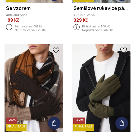
Se vzorem
Semišové rukavice pánské
Aktuální cena:
Aktuální cena:
189 Kč
329 Kč
Běžná cena:
499 Kč
Běžná cena:
949 Kč
Nejnižší cena:
329 Kč
Nejnižší cena:
449 Kč
-26%
-42%
FINAL SALE
FINAL SALE