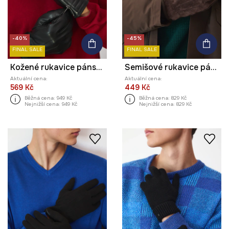
-40%
-45%
FINAL SALE
FINAL SALE
Kožené rukavice pánské hladký povrch černá barva
Semišové rukavice pánské
Aktuální cena:
Aktuální cena:
569 Kč
449 Kč
Běžná cena:
949 Kč
Běžná cena:
829 Kč
Nejnižší cena:
949 Kč
Nejnižší cena:
829 Kč