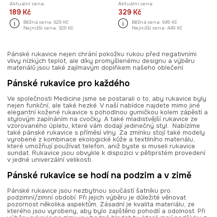
Aktuální cena:
Aktuální cena:
189 Kč
329 Kč
Běžná cena:
629 Kč
Běžná cena:
949 Kč
Nejnižší cena:
329 Kč
Nejnižší cena:
449 Kč
Pánské rukavice nejen chrání pokožku rukou před negativními
vlivy nízkých teplot, ale díky promyšlenému designu a výběru
materiálů jsou také zajímavým doplňkem našeho oblečení.
Pánské rukavice pro každého
Ve společnosti Medicine jsme se postarali o to, aby rukavice byly
nejen funkční, ale také hezké. V naší nabídce najdete mimo jiné
elegantní kožené rukavice s pohodlnou gumičkou kolem zápěstí a
stylovým zapínáním na cvočky. A také mladistvější rukavice ze
vzorovaného úpletu, které vám dodají jedinečný styl. Nabízíme
také pánské rukavice s příměsí vlny. Za zmínku stojí také modely
vyrobené z kombinace ekologické kůže a textilního materiálu,
které umožňují používat telefon, aniž byste si museli rukavice
sundat. Rukavice jsou obvykle k dispozici v pětiprstém provedení
v jedné univerzální velikosti.
Pánské rukavice se hodí na podzim a v zimě
Pánské rukavice jsou nezbytnou součástí šatníku pro
podzimní/zimní období. Při jejich výběru je důležité věnovat
pozornost několika aspektům. Zásadní je kvalita materiálu, ze
kterého jsou vyrobeny, aby bylo zajištěno pohodlí a odolnost. Při