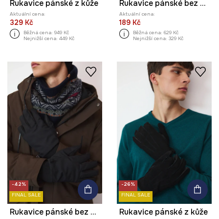
Rukavice pánské z kůže
Rukavice pánské bez vzoru
Aktuální cena:
Aktuální cena:
329 Kč
189 Kč
Běžná cena:
949 Kč
Běžná cena:
629 Kč
Nejnižší cena:
449 Kč
Nejnižší cena:
329 Kč
-42%
-26%
FINAL SALE
FINAL SALE
Rukavice pánské bez vzoru
Rukavice pánské z kůže