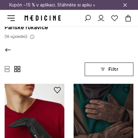
Kupón –15 % v aplikaci. Stáhněte si apku »
Doprava zdarma při nákupu nad 1 200 Kč
Pánské rukavice
(
16
výsledků
)
Filtr