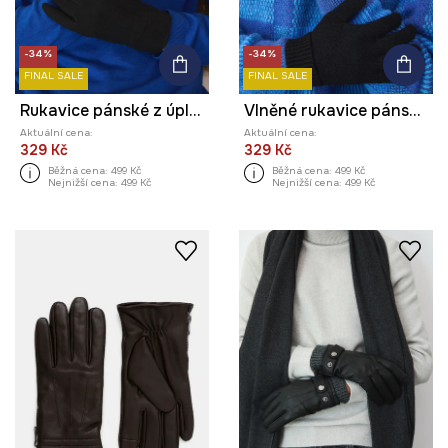
-34%
-34%
FINAL SALE
FINAL SALE
Rukavice pánské z úpletu černá barva
Vlněné rukavice pánské bez vzoru
Aktuální cena:
Aktuální cena:
329 Kč
329 Kč
Běžná cena:
499 Kč
Běžná cena:
499 Kč
Nejnižší cena:
499 Kč
Nejnižší cena:
499 Kč