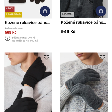
-40%
LEATHER
FINAL SALE
Kožené rukavice pánské se stahovákem
Kožené rukavice pánské hladký povrch hnědá barva
Aktuální cena:
949 Kč
569 Kč
Běžná cena:
949 Kč
Nejnižší cena:
949 Kč