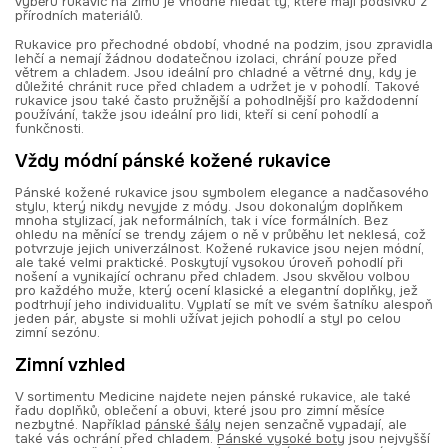
výběru rukavic na zimu je vhodné hledat ty, které mají podšívku z
přírodních materiálů.
Rukavice pro přechodné období, vhodné na podzim, jsou zpravidla
lehčí a nemají žádnou dodatečnou izolaci, chrání pouze před
větrem a chladem. Jsou ideální pro chladné a větrné dny, kdy je
důležité chránit ruce před chladem a udržet je v pohodlí. Takové
rukavice jsou také často pružnější a pohodlnější pro každodenní
používání, takže jsou ideální pro lidi, kteří si cení pohodlí a
funkčnosti.
Vždy módní pánské kožené rukavice
Pánské kožené rukavice jsou symbolem elegance a nadčasového
stylu, který nikdy nevyjde z módy. Jsou dokonalým doplňkem
mnoha stylizací, jak neformálních, tak i více formálních. Bez
ohledu na měnící se trendy zájem o ně v průběhu let neklesá, což
potvrzuje jejich univerzálnost. Kožené rukavice jsou nejen módní,
ale také velmi praktické. Poskytují vysokou úroveň pohodlí při
nošení a vynikající ochranu před chladem. Jsou skvělou volbou
pro každého muže, který ocení klasické a elegantní doplňky, jež
podtrhují jeho individualitu. Vyplatí se mít ve svém šatníku alespoň
jeden pár, abyste si mohli užívat jejich pohodlí a styl po celou
zimní sezónu.
Zimní vzhled
V sortimentu Medicine najdete nejen pánské rukavice, ale také
řadu doplňků, oblečení a obuvi, které jsou pro zimní měsíce
nezbytné. Například
pánské šály
nejen senzačně vypadají, ale
také vás ochrání před chladem.
Pánské vysoké boty
jsou nejvyšší