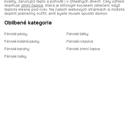
kvality, zaručující teplo a pohodlí i v chladných dnech. Celý vzhled
doplňuje
zimní čepice
, která je klíčovým kouskem oblečení, když
teplota klesne pod nulu. Na našich webových stránkách si můžete
doplnit jedinečný outfit, aniž byste museli opustit domov.
Oblíbené kategorie
Pánské pásky
Pánské šátky
Pánské kožené pásky
Pánské rukavice
Pánské batohy
Pánské zimní čepice
Pánské tašky