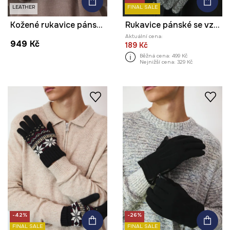
LEATHER
FINAL SALE
Kožené rukavice pánské se stahovákem
Rukavice pánské se vzorem
Aktuální cena:
949 Kč
189 Kč
Běžná cena:
499 Kč
Nejnižší cena:
329 Kč
-42%
-26%
FINAL SALE
FINAL SALE