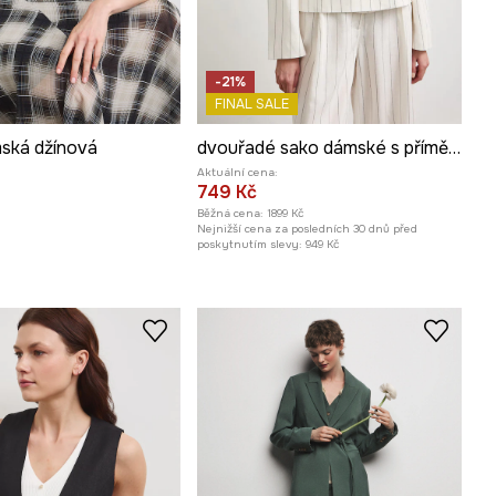
-21%
FINAL SALE
ská džínová
dvouřadé sako dámské s příměsí lnu
Aktuální cena:
749 Kč
Běžná cena:
1899 Kč
Nejnižší cena za posledních 30 dnů před
poskytnutím slevy:
949 Kč