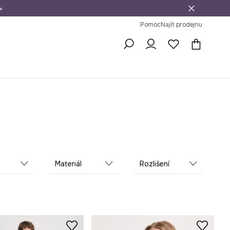
»
dní na vrácení zboží
Pomoc
Najít prodejnu
Materiál
Rozlišení