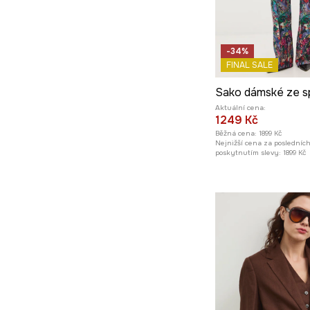
-34%
FINAL SALE
Aktuální cena:
1249 Kč
Běžná cena:
1899 Kč
Nejnižší cena za posledníc
poskytnutím slevy:
1899 Kč