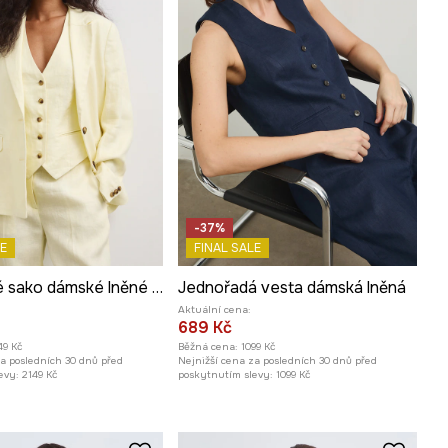
-37%
E
FINAL SALE
Jednořadé sako dámské lněné hladké
Jednořadá vesta dámská lněná
Aktuální cena:
689 Kč
49 Kč
Běžná cena:
1099 Kč
za posledních 30 dnů před
Nejnižší cena za posledních 30 dnů před
evy:
2149 Kč
poskytnutím slevy:
1099 Kč