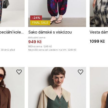
-24%
FINAL SALE
Sako dámské ze speciální kolekce Eviva L'arte
Sako dámské s viskózou
Vesta dám
Aktuální cena:
1099 Kč
949 Kč
Běžná cena:
1249 Kč
h 30 dnů před
Nejnižší cena od uvedení na trh:
1249 Kč