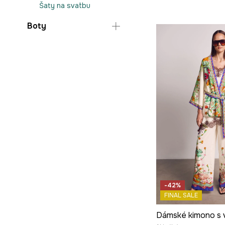
Šaty na svatbu
Boty
Sandály a pantofle
Espadrilky
Lifestyle a tenisky
Baleríny
Mokasíny a polobotky
Holínky
Lodičky
Kozačky a kotníkové
boty
Papuče
-42%
FINAL SALE