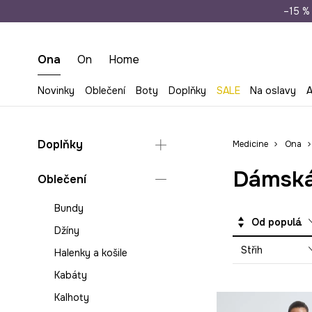
Doprava zdarma př
–15 % 
Ona
On
Home
Novinky
Oblečení
Boty
Doplňky
SALE
Na oslavy
A
Doplňky
Medicine
Ona
Dámská
Kabelky
Oblečení
Batohy
Bundy
Plátěné tašky
Od populárních
Džíny
Cestovní zavazadla a
Střih
doplňky
Halenky a košile
Brýle
Kabáty
Čepice a klobouky
Kalhoty