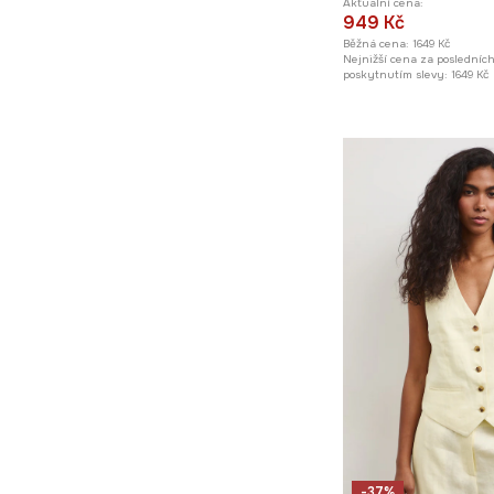
Aktuální cena:
949 Kč
Běžná cena:
1649 Kč
Nejnižší cena za posledníc
poskytnutím slevy:
1649 Kč
-37%