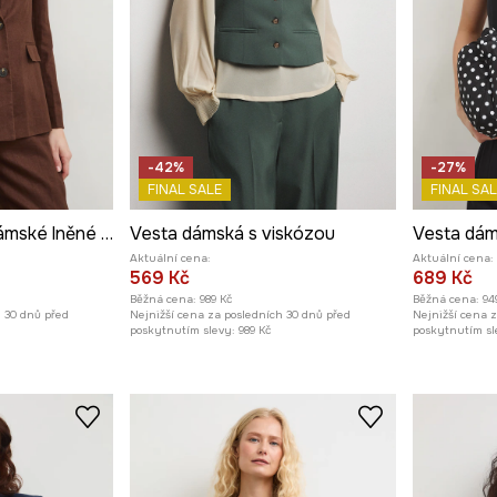
-42%
-27%
FINAL SALE
FINAL SAL
Jednořadé sako dámské lněné hladké
Vesta dámská s viskózou
Vesta dám
Aktuální cena:
Aktuální cena:
569 Kč
689 Kč
Běžná cena:
989 Kč
Běžná cena:
94
h 30 dnů před
Nejnižší cena za posledních 30 dnů před
Nejnižší cena 
poskytnutím slevy:
989 Kč
poskytnutím sl