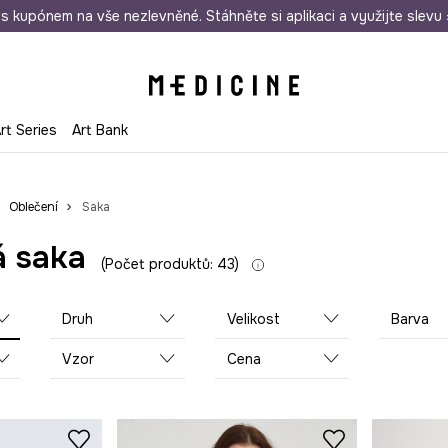
i nákupu nad 1 200 Kč
s kupónem na vše nezlevněné. Stáhněte si aplikaci a využijte slevu 
Odeslání i do 24 hodin
30 
rt Series
Art Bank
Oblečení
Saka
 saka
Počet produktů: 43
Druh
Velikost
Barva
Vzor
Cena