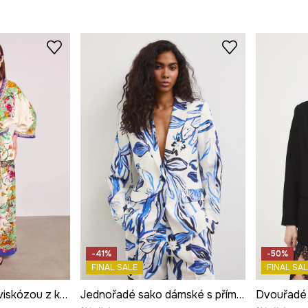
-41%
-50%
FINAL SALE
FINAL SAL
Dámské kimono s viskózou z kolekce Kit Mizeres x Medicine
Jednořadé sako dámské s příměsí lnu
Dvouřadé