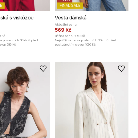
E
FINAL SALE
ská s viskózou
Vesta dámská
Aktuální cena:
569 Kč
9 Kč
Běžná cena:
1099 Kč
za posledních 30 dnů před
Nejnižší cena za posledních 30 dnů před
evy:
989 Kč
poskytnutím slevy:
1099 Kč