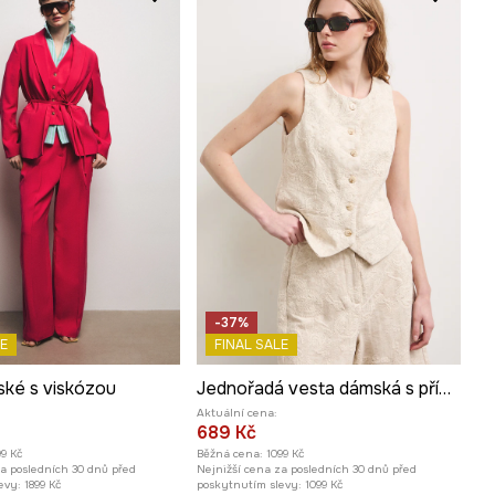
-37%
E
FINAL SALE
ké s viskózou
Jednořadá vesta dámská s příměsí lnu
Aktuální cena:
689 Kč
99 Kč
Běžná cena:
1099 Kč
za posledních 30 dnů před
Nejnižší cena za posledních 30 dnů před
evy:
1899 Kč
poskytnutím slevy:
1099 Kč