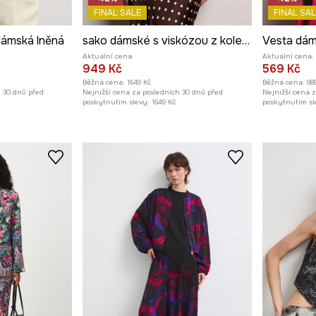
FINAL SALE
FINAL SAL
dámská lněná
sako dámské s viskózou z kolekce Ilona Tambor x Medicine
Vesta dám
Aktuální cena:
Aktuální cena:
949 Kč
569 Kč
Běžná cena:
1649 Kč
Běžná cena:
98
h 30 dnů před
Nejnižší cena za posledních 30 dnů před
Nejnižší cena 
poskytnutím slevy:
1649 Kč
poskytnutím sl