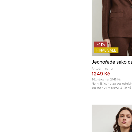
-41%
FINAL SALE
Aktuální cena:
1249 Kč
Běžná cena:
2149 Kč
Nejnižší cena za posledníc
poskytnutím slevy:
2149 Kč