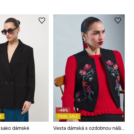
-48%
E
FINAL SALE
 sako dámské
Vesta dámská s ozdobnou nášivkou