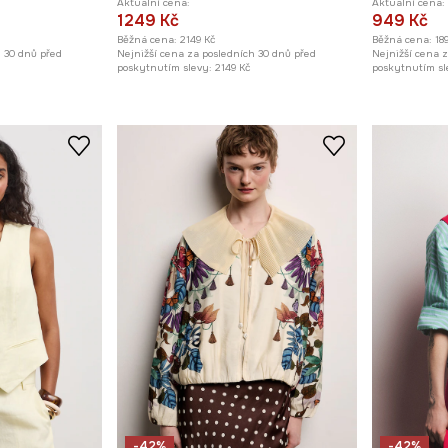
Aktuální cena:
Aktuální cena:
1249 Kč
949 Kč
Běžná cena:
2149 Kč
Běžná cena:
18
h 30 dnů před
Nejnižší cena za posledních 30 dnů před
Nejnižší cena 
poskytnutím slevy:
2149 Kč
poskytnutím sl
-42%
-42%