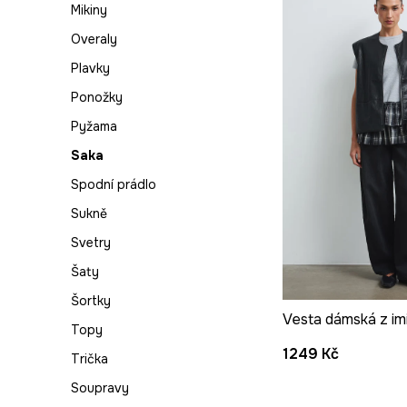
Šály a šátky
Mikiny
Bižuterie
Overaly
Klíčenky a přívěsky
Plavky
Pásky
Ponožky
Peněženky
Pyžama
Plážové osušky
Saka
Plážové doplňky
Spodní prádlo
Deštníky
Sukně
Parfémy
Svetry
Hry
Šaty
Rukavice
Šortky
Vesta dámská z im
Domácí mazlíček –
Topy
oblečení pro psy
1249 Kč
Trička
Dárky
Soupravy
Kosmetické tašky