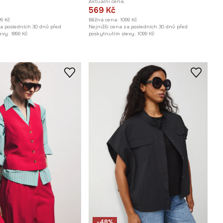
Aktuální cena:
569 Kč
99 Kč
Běžná cena:
1099 Kč
za posledních 30 dnů před
Nejnižší cena za posledních 30 dnů před
evy:
1899 Kč
poskytnutím slevy:
1099 Kč
-48%