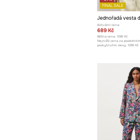
FINAL SALE
Jednořadá vesta 
Aktuální cena:
689 Kč
Běžná cena:
1099 Kč
Nejnižší cena za posledníc
poskytnutím slevy:
1099 Kč