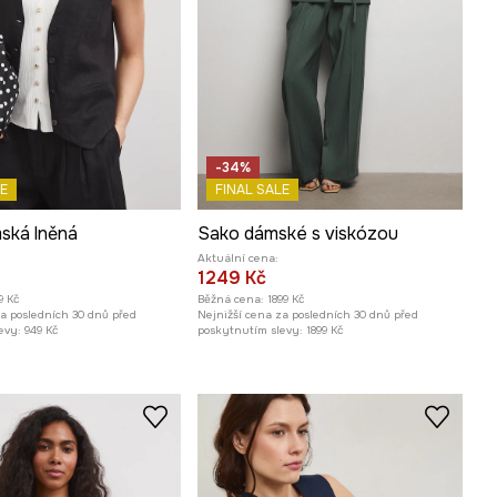
-34%
E
FINAL SALE
ská lněná
Sako dámské s viskózou
Aktuální cena:
1249 Kč
9 Kč
Běžná cena:
1899 Kč
za posledních 30 dnů před
Nejnižší cena za posledních 30 dnů před
evy:
949 Kč
poskytnutím slevy:
1899 Kč