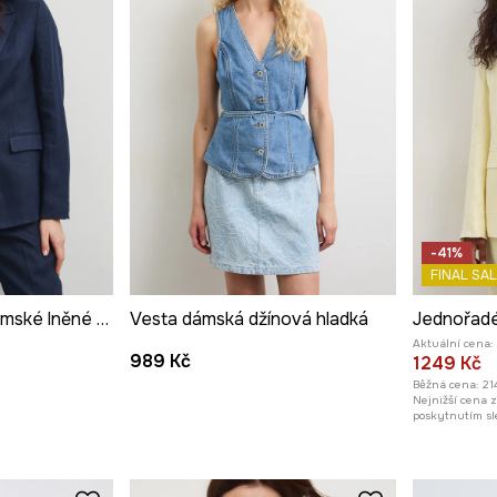
-41%
FINAL SAL
jednořadé sako dámské lněné hladké
Vesta dámská džínová hladká
Aktuální cena:
989 Kč
1249 Kč
Běžná cena:
21
Nejnižší cena 
poskytnutím sl