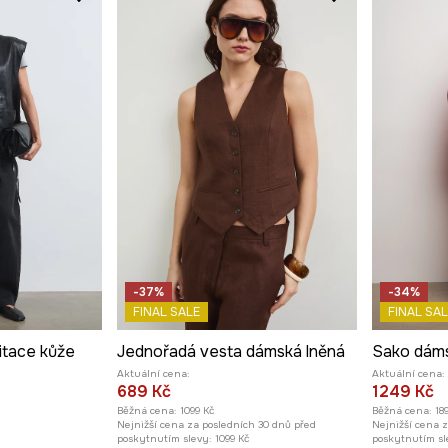
-37%
-34%
FINAL SALE
FINAL SAL
itace kůže
Jednořadá vesta dámská lněná
Sako dáms
Aktuální cena:
Aktuální cena:
689 Kč
1249 Kč
Běžná cena:
1099 Kč
Běžná cena:
18
Nejnižší cena za posledních 30 dnů před
Nejnižší cena 
poskytnutím slevy:
1099 Kč
poskytnutím sl