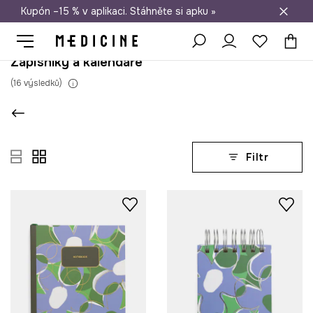
Kupón –15 % v aplikaci. Stáhněte si apku »
Doprava zdarma při nákupu nad 1 200 Kč
Zápisníky a kalendáře
(
16
výsledků
)
Filtr