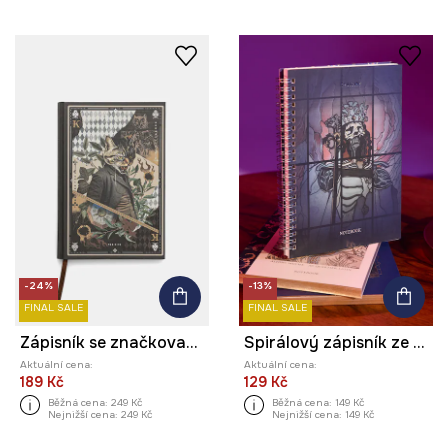
-24%
-13%
FINAL SALE
FINAL SALE
Zápisník se značkovačem
Spirálový zápisník ze speciální kolekce Eviva L'arte černá barva
Aktuální cena:
Aktuální cena:
189 Kč
129 Kč
Běžná cena:
249 Kč
Běžná cena:
149 Kč
Nejnižší cena:
249 Kč
Nejnižší cena:
149 Kč