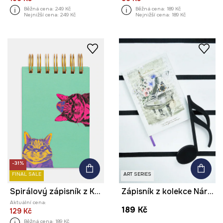
Běžná cena:
249 Kč
Běžná cena:
189 Kč
Nejnižší cena:
249 Kč
Nejnižší cena:
189 Kč
-31%
FINAL SALE
ART SERIES
Spirálový zápisník z Kočičí kolekce
Zápisník z kolekce Národní institut Fryderyka Chopina x Medicine
Aktuální cena:
189 Kč
129 Kč
Běžná cena:
189 Kč