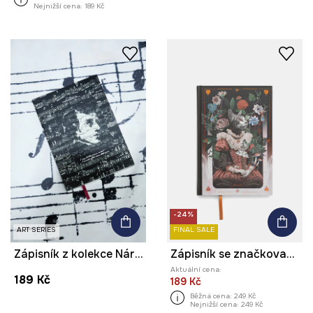
Nejnižší cena:
189 Kč
-24%
ART SERIES
FINAL SALE
Zápisník z kolekce Národní institut Fryderyka Chopina x Medicine
Zápisník se značkovačem
Aktuální cena:
189 Kč
189 Kč
Běžná cena:
249 Kč
Nejnižší cena:
249 Kč