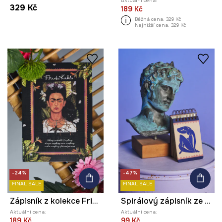
Aktuální cena:
329 Kč
189 Kč
Běžná cena:
329 Kč
Nejnižší cena:
329 Kč
-24%
-47%
FINAL SALE
FINAL SALE
Zápisník z kolekce Frida
Spirálový zápisník ze speciální kolekce Eviva L'arte
Aktuální cena:
Aktuální cena:
189 Kč
99 Kč