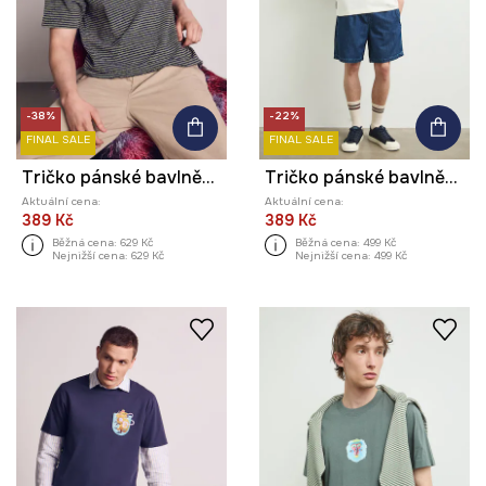
-38%
-22%
FINAL SALE
FINAL SALE
Tričko pánské bavlněné s elastanem z kolekce Kit Mizeres x Medicine
Tričko pánské bavlněné s elastanem s potiskem z kolekce Kit Mizeres x Medicine
Aktuální cena:
Aktuální cena:
389 Kč
389 Kč
Běžná cena:
629 Kč
Běžná cena:
499 Kč
Nejnižší cena:
629 Kč
Nejnižší cena:
499 Kč