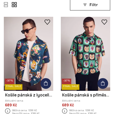
Filtr
-37%
-37%
FINAL SALE
FINAL SALE
Košile pánská z lyocellu z kolekce Kit Mizeres x Medicine
Košile pánská s příměsí lnu z kolekce Kit Mizeres x Medicine
Aktuální cena:
Aktuální cena:
689 Kč
689 Kč
Běžná cena:
1099 Kč
Běžná cena:
1099 Kč
Nejnižší cena:
1099 Kč
Nejnižší cena:
1099 Kč