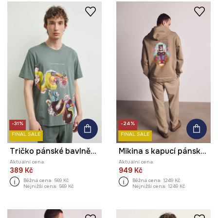
-31%
-24%
FINAL SALE
FINAL SALE
Tričko pánské bavlněné z kolekce Kit Mizeres x Medicine
Mikina s kapucí pánská se zvířecím vzorem z kolekce Kit Mizeres x Medicine
Aktuální cena:
Aktuální cena:
389 Kč
949 Kč
Běžná cena:
569 Kč
Běžná cena:
1249 Kč
Nejnižší cena:
569 Kč
Nejnižší cena:
1249 Kč