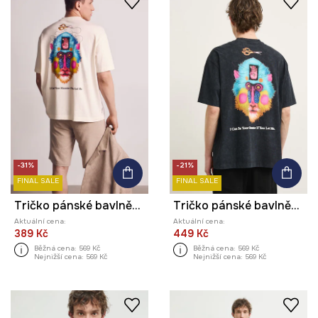
-31%
-21%
FINAL SALE
FINAL SALE
Tričko pánské bavlněné s potiskem z kolekce Kit Mizeres x Medicine
Tričko pánské bavlněné s potiskem z kolekce Kit Mizeres x Medicine
Aktuální cena:
Aktuální cena:
389 Kč
449 Kč
Běžná cena:
569 Kč
Běžná cena:
569 Kč
Nejnižší cena:
569 Kč
Nejnižší cena:
569 Kč