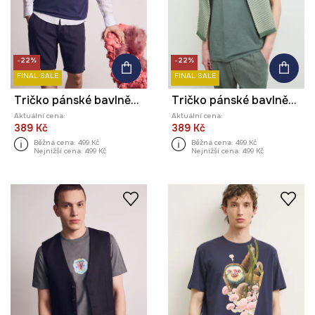
-22%
-22%
FINAL SALE
FINAL SALE
Tričko pánské bavlněné s elastanem s potiskem z kolekce Kit Mizeres x Medicine
Tričko pánské bavlněné z kolekce Kit Mizeres x Medicine
Aktuální cena:
Aktuální cena:
389 Kč
389 Kč
Běžná cena:
499 Kč
Běžná cena:
499 Kč
Nejnižší cena:
499 Kč
Nejnižší cena:
499 Kč