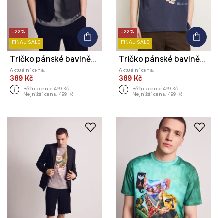
-22%
-22%
FINAL SALE
FINAL SALE
Tričko pánské bavlněné z kolekce Kit Mizeres x Medicine
Tričko pánské bavlněné z kolekce Kit Mizeres x Medicine
Aktuální cena:
Aktuální cena:
389 Kč
389 Kč
Běžná cena:
499 Kč
Běžná cena:
499 Kč
Nejnižší cena:
499 Kč
Nejnižší cena:
499 Kč