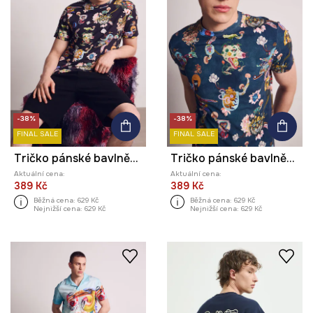
-38%
-38%
FINAL SALE
FINAL SALE
Tričko pánské bavlněné s elastanem z kolekce Kit Mizeres x Medicine
Tričko pánské bavlněné s elastanem z kolekce Kit Mizeres x Medicine
Aktuální cena:
Aktuální cena:
389 Kč
389 Kč
Běžná cena:
629 Kč
Běžná cena:
629 Kč
Nejnižší cena:
629 Kč
Nejnižší cena:
629 Kč