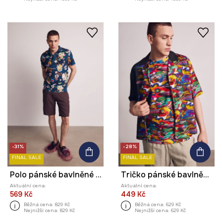
-31%
-28%
FINAL SALE
FINAL SALE
Polo pánské bavlněné s elastanem z kolekce Kit Mizeres x Medicine
Tričko pánské bavlněné s elastanem z kolekce Kit Mizeres x Medicine
Aktuální cena:
Aktuální cena:
569 Kč
449 Kč
Běžná cena:
829 Kč
Běžná cena:
629 Kč
Nejnižší cena:
829 Kč
Nejnižší cena:
629 Kč