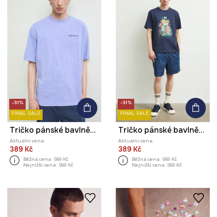
-31%
-31%
FINAL SALE
FINAL SALE
Tričko pánské bavlněné s potiskem z kolekce Kit Mizeres x Medicine
Tričko pánské bavlněné s potiskem z kolekce Kit Mizeres x Medicine
Aktuální cena:
Aktuální cena:
389 Kč
389 Kč
Běžná cena:
569 Kč
Běžná cena:
569 Kč
Nejnižší cena:
569 Kč
Nejnižší cena:
569 Kč