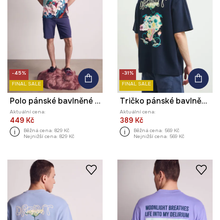
-45%
-31%
FINAL SALE
FINAL SALE
Polo pánské bavlněné s elastanem z kolekce Kit Mizeres x Medicine
Tričko pánské bavlněné s potiskem z kolekce Kit Mizeres x Medicine
Aktuální cena:
Aktuální cena:
449 Kč
389 Kč
Běžná cena:
829 Kč
Běžná cena:
569 Kč
Nejnižší cena:
829 Kč
Nejnižší cena:
569 Kč