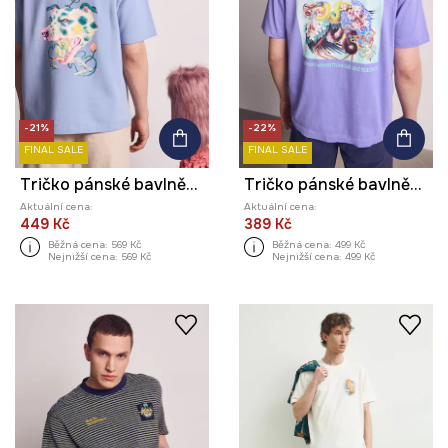
-21%
-22%
FINAL SALE
FINAL SALE
Tričko pánské bavlněné s potiskem z kolekce Kit Mizeres x Medicine
Tričko pánské bavlněné s potiskem z kolekce Kit Mizeres x Medicine
Aktuální cena:
Aktuální cena:
449 Kč
389 Kč
Běžná cena:
569 Kč
Běžná cena:
499 Kč
Nejnižší cena:
569 Kč
Nejnižší cena:
499 Kč