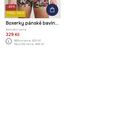
-26%
FINAL SALE
Boxerky pánské bavlněné s elastanem 2-pack z kolekce Kit Mizeres x Medicine
Aktuální cena:
329 Kč
Běžná cena:
629 Kč
Nejnižší cena:
449 Kč