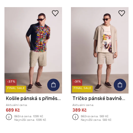
-37%
-31%
FINAL SALE
FINAL SALE
Košile pánská s příměsí lnu z kolekce Kit Mizeres x Medicine
Tričko pánské bavlněné z kolekce Kit Mizeres x Medicine
Aktuální cena:
Aktuální cena:
689 Kč
389 Kč
Běžná cena:
1099 Kč
Běžná cena:
569 Kč
Nejnižší cena:
1099 Kč
Nejnižší cena:
569 Kč