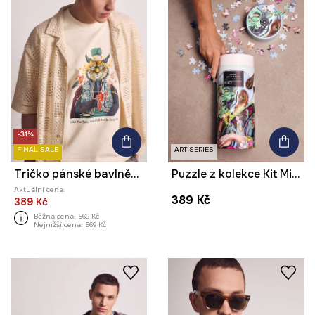
-31%
FINAL SALE
ART SERIES
Tričko pánské bavlněné s potiskem z kolekce Kit Mizeres x Medicine
Puzzle z kolekce Kit Mizeres x Medicine
Aktuální cena:
389 Kč
389 Kč
Běžná cena:
569 Kč
Nejnižší cena:
569 Kč