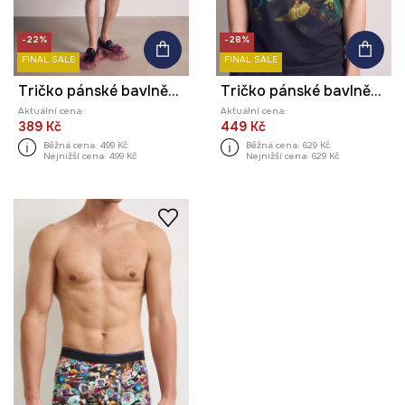
-22%
-28%
FINAL SALE
FINAL SALE
Tričko pánské bavlněné z kolekce Kit Mizeres x Medicine
Tričko pánské bavlněné s elastanem z kolekce Kit Mizeres x Medicine
Aktuální cena:
Aktuální cena:
389 Kč
449 Kč
Běžná cena:
499 Kč
Běžná cena:
629 Kč
Nejnižší cena:
499 Kč
Nejnižší cena:
629 Kč