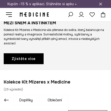
Kupón –15 % v aplikaci. Stáhněte si apku »
Doprava zdarma při nákupu nad 1 200 Kč
MEZI SNEM A INSTINKTEM
Kolekce Kit Mizeres x Medicine vás přenese do světa, který balancuje na
pomezí reality a imaginace. Surrealistické motivy, syté barvy a
symbolické tvary vytvářejí příběh plný emocí, intuice a neobvyklých
asociací.
Zjistěte více
Kolekce Kit Mizeres x Medicine
(
29
výsledků
)
doplňky
oblečení