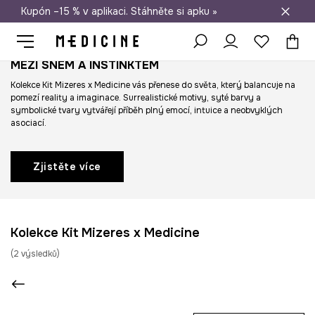
Kupón –15 % v aplikaci. Stáhněte si apku »
Doprava zdarma při nákupu nad 1 200 Kč
MEZI SNEM A INSTINKTEM
Kolekce Kit Mizeres x Medicine vás přenese do světa, který balancuje na
pomezí reality a imaginace. Surrealistické motivy, syté barvy a
symbolické tvary vytvářejí příběh plný emocí, intuice a neobvyklých
asociací.
Zjistěte více
Kolekce Kit Mizeres x Medicine
(
2
výsledků
)