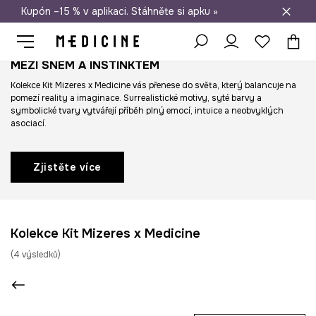
Kupón –15 % v aplikaci. Stáhněte si apku »
Doprava zdarma při nákupu nad 1 200 Kč
MEZI SNEM A INSTINKTEM
Kolekce Kit Mizeres x Medicine vás přenese do světa, který balancuje na
pomezí reality a imaginace. Surrealistické motivy, syté barvy a
symbolické tvary vytvářejí příběh plný emocí, intuice a neobvyklých
asociací.
Zjistěte více
Kolekce Kit Mizeres x Medicine
(
4
výsledků
)