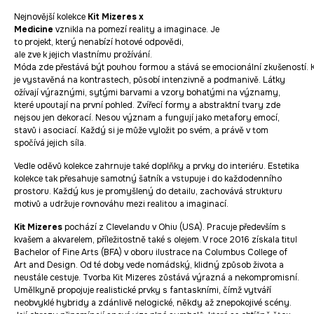
Nejnovější kolekce
Kit Mizeres x
Medicine
vznikla na pomezí reality a imaginace. Je
to projekt, který nenabízí hotové odpovědi,
ale zve k jejich vlastnímu prožívání.
Móda zde přestává být pouhou formou a stává se emocionální zkušeností. 
je vystavěná na kontrastech, působí intenzivně a podmanivě. Látky
ožívají výraznými, sytými barvami a vzory bohatými na významy,
které upoutají na první pohled. Zvířecí formy a abstraktní tvary zde
nejsou jen dekorací. Nesou význam a fungují jako metafory emocí,
stavů i asociací. Každý si je může vyložit po svém, a právě v tom
spočívá jejich síla.
Vedle oděvů kolekce zahrnuje také doplňky a prvky do interiéru. Estetika
kolekce tak přesahuje samotný šatník a vstupuje i do každodenního
prostoru. Každý kus je promyšlený do detailu, zachovává strukturu
motivů a udržuje rovnováhu mezi realitou a imaginací.
Kit Mizeres
pochází z Clevelandu v Ohiu (USA). Pracuje především s
kvašem a akvarelem, příležitostně také s olejem. V roce 2016 získala titul
Bachelor of Fine Arts (BFA) v oboru ilustrace na Columbus College of
Art and Design. Od té doby vede nomádský, klidný způsob života a
neustále cestuje. Tvorba Kit Mizeres zůstává výrazná a nekompromisní.
Umělkyně propojuje realistické prvky s fantaskními, čímž vytváří
neobvyklé hybridy a zdánlivě nelogické, někdy až znepokojivé scény.