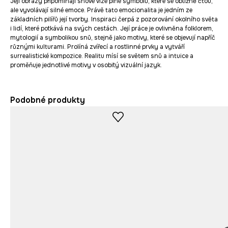
Její obrazy připomínají snové vize plné symbolů, které se obtížně čtou,
ale vyvolávají silné emoce. Právě tato emocionalita je jedním ze
základních pilířů její tvorby. Inspiraci čerpá z pozorování okolního světa
i lidí, které potkává na svých cestách. Její práce je ovlivněna folklorem,
mytologií a symbolikou snů, stejně jako motivy, které se objevují napříč
různými kulturami. Prolíná zvířecí a rostlinné prvky a vytváří
surrealistické kompozice. Realitu mísí se světem snů a intuice a
proměňuje jednotlivé motivy v osobitý vizuální jazyk.
Podobné produkty