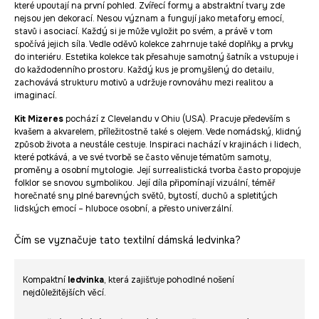
které upoutají na první pohled. Zvířecí formy a abstraktní tvary zde
nejsou jen dekorací. Nesou význam a fungují jako metafory emocí,
stavů i asociací. Každý si je může vyložit po svém, a právě v tom
spočívá jejich síla. Vedle oděvů kolekce zahrnuje také doplňky a prvky
do interiéru. Estetika kolekce tak přesahuje samotný šatník a vstupuje i
do každodenního prostoru. Každý kus je promyšlený do detailu,
zachovává strukturu motivů a udržuje rovnováhu mezi realitou a
imaginací.
Kit Mizeres
pochází z Clevelandu v Ohiu (USA). Pracuje především s
kvašem a akvarelem, příležitostně také s olejem. Vede nomádský, klidný
způsob života a neustále cestuje. Inspiraci nachází v krajinách i lidech,
které potkává, a ve své tvorbě se často věnuje tématům samoty,
proměny a osobní mytologie. Její surrealistická tvorba často propojuje
folklor se snovou symbolikou. Její díla připomínají vizuální, téměř
horečnaté sny plné barevných světů, bytostí, duchů a spletitých
lidských emocí – hluboce osobní, a přesto univerzální.
Čím se vyznačuje tato textilní dámská ledvinka?
Kompaktní
ledvinka
, která zajišťuje pohodlné nošení
nejdůležitějších věcí.