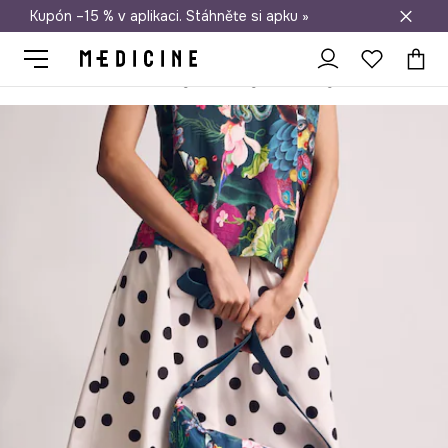
Kupón –15 % v aplikaci. Stáhněte si apku »
Doprava zdarma při nákupu nad 1 200 Kč
Medicine
Ona
Doplňky
Kabelky
Ledvinky