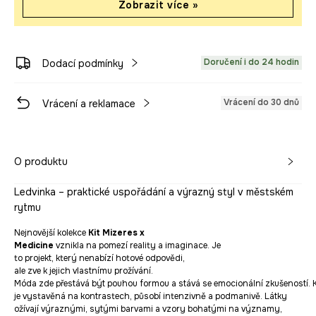
Zobrazit více »
Doručení i do 24 hodin
Dodací podmínky
Vrácení do 30 dnů
Vrácení a reklamace
O produktu
Ledvinka – praktické uspořádání a výrazný styl v městském
rytmu
Nejnovější kolekce
Kit Mizeres x
Medicine
vznikla na pomezí reality a imaginace. Je
to projekt, který nenabízí hotové odpovědi,
ale zve k jejich vlastnímu prožívání.
Móda zde přestává být pouhou formou a stává se emocionální zkušeností. 
je vystavěná na kontrastech, působí intenzivně a podmanivě. Látky
ožívají výraznými, sytými barvami a vzory bohatými na významy,