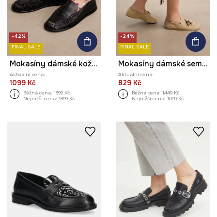
-42%
-24%
FINAL SALE
FINAL SALE
Mokasíny dámské kožené
Mokasíny dámské semišové
Aktuální cena:
Aktuální cena:
1099 Kč
829 Kč
Běžná cena:
1899 Kč
Běžná cena:
1449 Kč
Nejnižší cena:
1899 Kč
Nejnižší cena:
1099 Kč