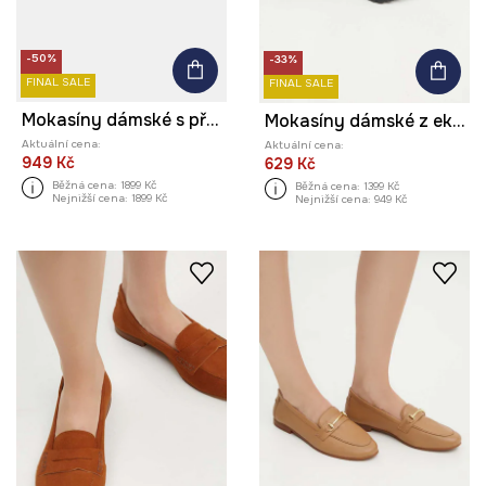
-50%
-33%
FINAL SALE
FINAL SALE
Mokasíny dámské s přírodní kůží
Mokasíny dámské z eko-kůže černá barva
Aktuální cena:
Aktuální cena:
949 Kč
629 Kč
Běžná cena:
1899 Kč
Běžná cena:
1399 Kč
Nejnižší cena:
1899 Kč
Nejnižší cena:
949 Kč