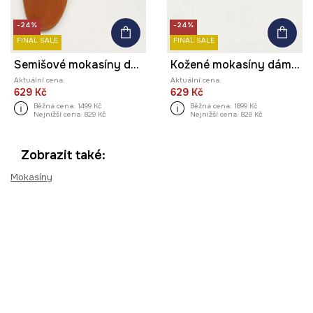
-24%
-24%
FINAL SALE
FINAL SALE
Semišové mokasíny dámské s elastickou podrážkou hnědá barva
Kožené mokasíny dámské s elastickou podrážkou béžová barva
Aktuální cena:
Aktuální cena:
629 Kč
629 Kč
Běžná cena:
1499 Kč
Běžná cena:
1899 Kč
Nejnižší cena:
829 Kč
Nejnižší cena:
829 Kč
Zobrazit také:
Mokasíny