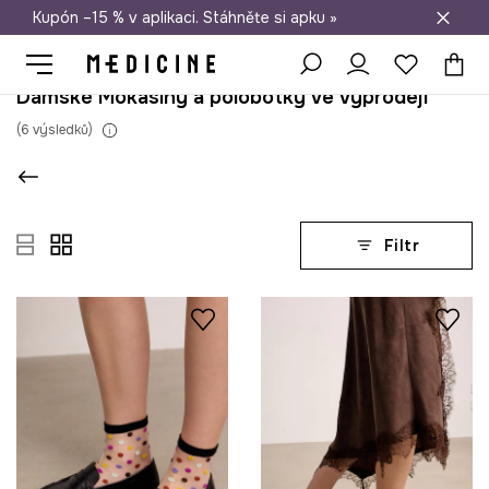
Kupón –15 % v aplikaci. Stáhněte si apku »
Doprava zdarma při nákupu nad 1 200 Kč
Dámské Mokasíny a polobotky ve výprodeji
(
6
výsledků
)
Filtr