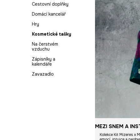
Plážové doplňky
Spodní prádlo
Polštáře a povlaky
Organizéry na
Cestovní doplňky
Šaty
do ložnice
šperky
Hry
Trička
Domácí kancelář
Šortky
Šperkovnice a
Polštáře a povlaky
Dárky
Košile na svatbu
organizéry na šperky
do obýváku
Hry
Topy
Kosmetické tašky
Kosmetické tašky
Trička
Na čerstvém
Soupravy
vzduchu
Šaty na svatbu
Zápisníky a
kalendáře
Zavazadlo
MEZI SNEM A INS
Kolekce Kit Mizeres x 
emocí, intuice a neobv