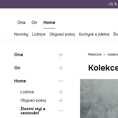
Doprava zdarma př
–15 % 
Ona
On
Home
Novinky
Ložnice
Obývací pokoj
Kuchyně a jídelna
Ži
Ona
Medicine
Kolekc
Kolekce
Doplňky
On
Oblečení
Kabelky
Doplňky
Home
Plátěné tašky
Bundy
Oblečení
Hry
Cestovní zavazadla
Halenky a košile
Ložnice
a doplňky
Dárky
Košile
Mikiny
Obývací pokoj
Deky a plédy do
Čepice a klobouky
Mikiny
ložnice
Saka
Životní styl a
Deky a plédy do
Peněženky
Polo
cestování
Ložní povlečení
obýváku
Sukně