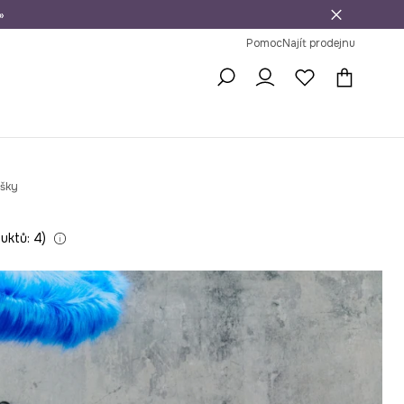
»
dní na vrácení zboží
Pomoc
Najít prodejnu
ašky
uktů: 4