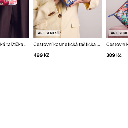
ART SERIES
ART SERI
Cestovní kosmetická taštička z imitace kůže z kolekce Kit Mizeres x Medicine
Cestovní kosmetická taštička z imitace kůže z kolekce Kit Mizeres x Medicine
499 Kč
389 Kč