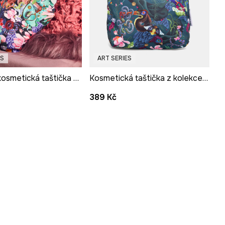
ES
ART SERIES
Cestovní kosmetická taštička z kolekce Kit Mizeres x Medicine
Kosmetická taštička z kolekce Kit Mizeres x Medicine
389 Kč