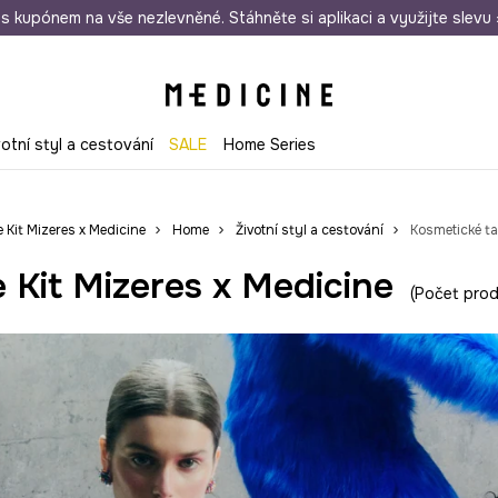
i nákupu nad 1 200 Kč
s kupónem na vše nezlevněné. Stáhněte si aplikaci a využijte slevu 
Odeslání i do 24 hodin
30 
votní styl a cestování
SALE
Home Series
e Kit Mizeres x Medicine
Home
Životní styl a cestování
Kosmetické t
 Kit Mizeres x Medicine
Počet prod