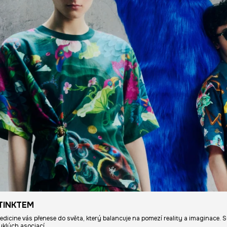
TINKTEM
Medicine vás přenese do světa, který balancuje na pomezí reality a imaginace. S
yklých asociací.