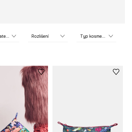
riál
Rozlišení
Typ kosmetické tašky