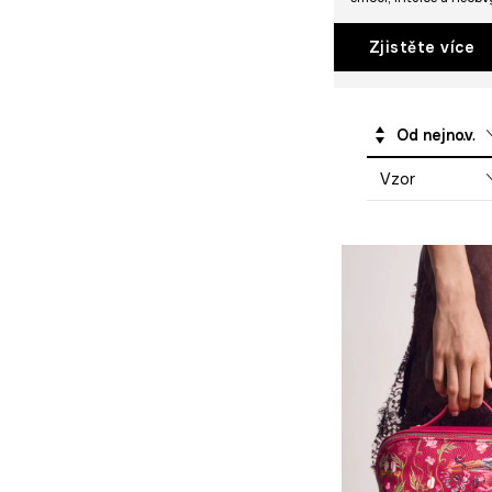
Zjistěte více
Od nejnovějších
Vzor