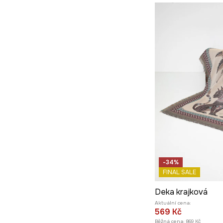
-34%
FINAL SALE
Deka krajková
Aktuální cena:
569 Kč
Běžná cena:
869 Kč