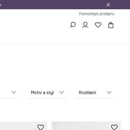
»
dní na vrácení zboží
Pomoc
Najít prodejnu
Motiv a styl
Rozlišení