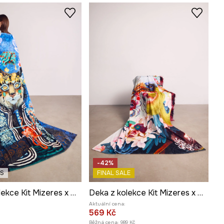
-42%
ES
FINAL SALE
Deka z kolekce Kit Mizeres x Medicine
Deka z kolekce Kit Mizeres x Medicine
Aktuální cena:
569 Kč
Běžná cena:
989 Kč