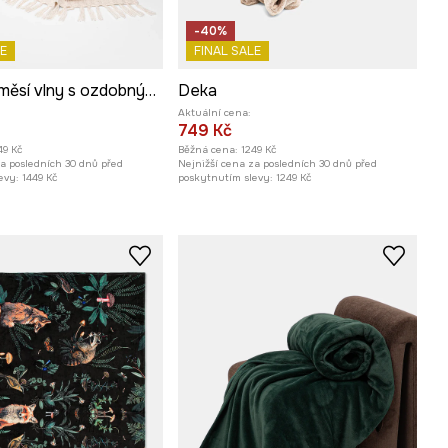
-40%
E
FINAL SALE
Deka s příměsí vlny s ozdobnými třásněmi
Deka
Aktuální cena:
749 Kč
49 Kč
Běžná cena:
1249 Kč
za posledních 30 dnů před
Nejnižší cena za posledních 30 dnů před
evy:
1449 Kč
poskytnutím slevy:
1249 Kč