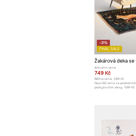
-31%
FINAL SALE
Aktuální cena:
749 Kč
Běžná cena:
1099 Kč
Nejnižší cena za posledníc
poskytnutím slevy:
1099 Kč