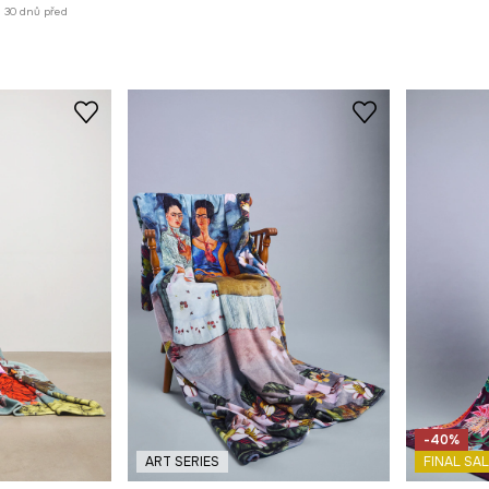
h 30 dnů před
-40%
ART SERIES
FINAL SAL