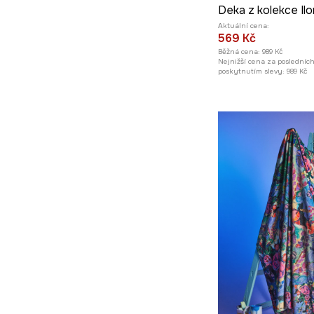
Aktuální cena:
569 Kč
Běžná cena:
989 Kč
Nejnižší cena za posledníc
poskytnutím slevy:
989 Kč