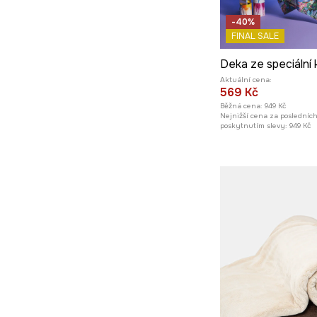
-40%
FINAL SALE
Aktuální cena:
569 Kč
Běžná cena:
949 Kč
Nejnižší cena za posledníc
poskytnutím slevy:
949 Kč