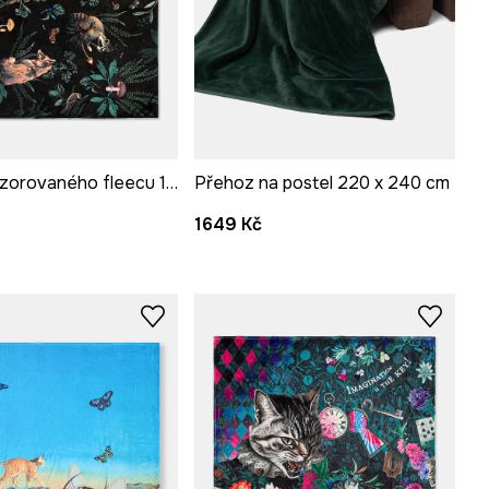
Deka ze vzorovaného fleecu 160 x 220 cm
Přehoz na postel 220 x 240 cm
1649 Kč