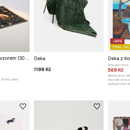
-40%
FINAL SAL
Žakárová deka se vzorem 130 x 160 cm více barev
Deka
Deka z Ko
Aktuální cena:
1199 Kč
569 Kč
Běžná cena:
94
h 30 dnů před
Nejnižší cena 
poskytnutím sl