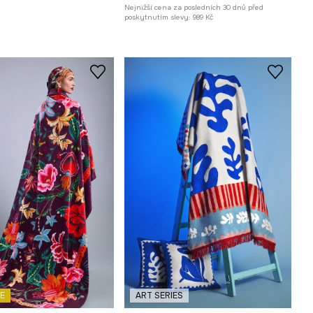
Nejnižší cena za posledních 30 dnů před
poskytnutím slevy:
989 Kč
E
ART SERIES