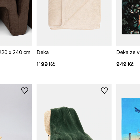
 220 x 240 cm
Deka
1199 Kč
949 Kč