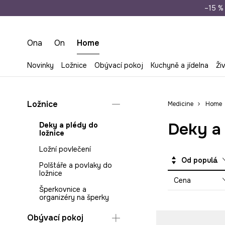
Doprava zdarma př
–15 % 
Ona
On
Home
Novinky
Ložnice
Obývací pokoj
Kuchyně a jídelna
Ži
Ložnice
Medicine
Home
Deky a 
Deky a plédy do
ložnice
Ložní povlečení
Od populárních
Polštáře a povlaky do
ložnice
Cena
Šperkovnice a
organizéry na šperky
Obývací pokoj