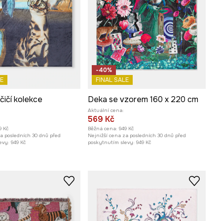
-40%
E
FINAL SALE
čičí kolekce
Deka se vzorem 160 x 220 cm
Aktuální cena:
569 Kč
9 Kč
Běžná cena:
949 Kč
za posledních 30 dnů před
Nejnižší cena za posledních 30 dnů před
evy:
949 Kč
poskytnutím slevy:
949 Kč