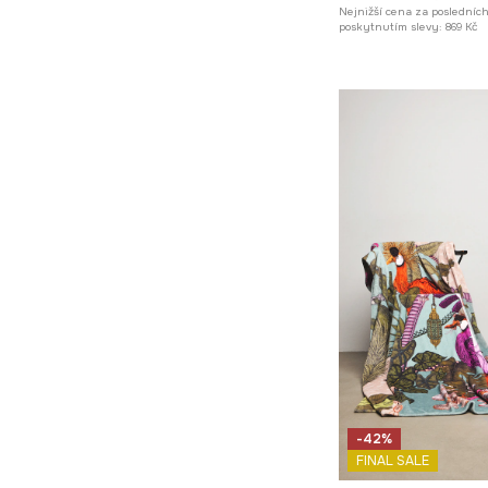
Nejnižší cena za posledníc
poskytnutím slevy:
869 Kč
-42%
FINAL SALE