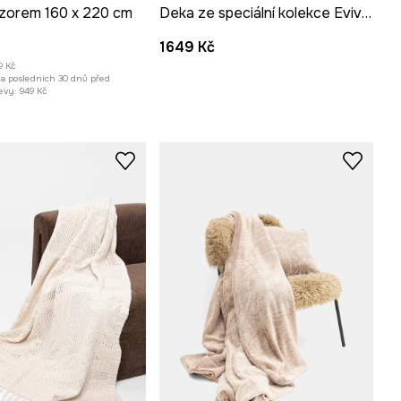
zorem 160 x 220 cm
Deka ze speciální kolekce Eviva L'arte
1649 Kč
9 Kč
za posledních 30 dnů před
evy:
949 Kč