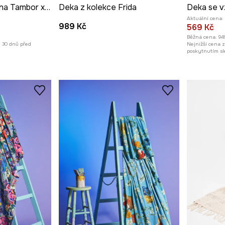
Deka z kolekce Ilona Tambor x Medicine
Deka z kolekce Frida
Deka se v
Aktuální cena:
989 Kč
569 Kč
Běžná cena:
94
h 30 dnů před
Nejnižší cena 
poskytnutím sl