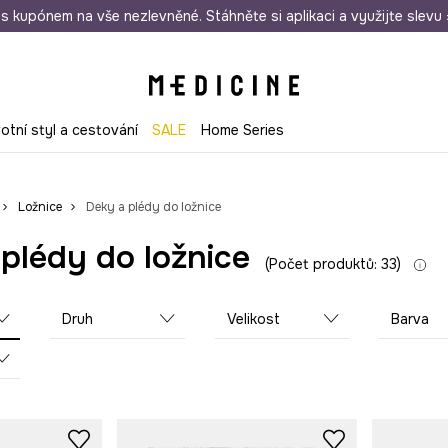
i nákupu nad 1 200 Kč
s kupónem na vše nezlevněné. Stáhněte si aplikaci a využijte slevu 
Odeslání i do 24 hodin
30 
votní styl a cestování
SALE
Home Series
Ložnice
Deky a plédy do ložnice
plédy do ložnice
Počet produktů: 33
Druh
Velikost
Barva