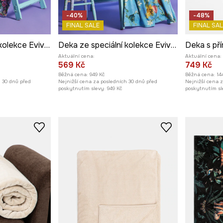
-40%
-48%
FINAL SALE
FINAL SAL
Deka ze speciální kolekce Eviva L'arte
Deka ze speciální kolekce Eviva L'arte
Aktuální cena:
Aktuální cena:
569 Kč
749 Kč
Běžná cena:
949 Kč
Běžná cena:
14
h 30 dnů před
Nejnižší cena za posledních 30 dnů před
Nejnižší cena 
poskytnutím slevy:
949 Kč
poskytnutím sl