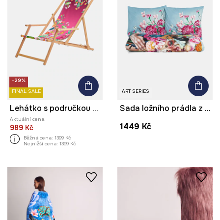
-29%
FINAL SALE
ART SERIES
Lehátko s područkou z bukového dřeva z kolekce Kit Mizeres x Medicine
Sada ložního prádla z perkalové bavlny 200 x 200 cm z kolekce Kit Mizeres x Medicine
Aktuální cena:
1449 Kč
989 Kč
Běžná cena:
1399 Kč
Nejnižší cena:
1399 Kč