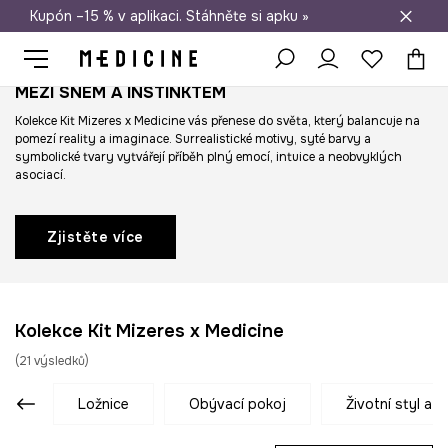
Kupón –15 % v aplikaci. Stáhněte si apku »
Doprava zdarma při nákupu nad 1 200 Kč
MEZI SNEM A INSTINKTEM
Kolekce Kit Mizeres x Medicine vás přenese do světa, který balancuje na
pomezí reality a imaginace. Surrealistické motivy, syté barvy a
symbolické tvary vytvářejí příběh plný emocí, intuice a neobvyklých
asociací.
Zjistěte více
Kolekce Kit Mizeres x Medicine
(
21
výsledků
)
ložnice
obývací pokoj
životní styl a 