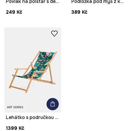
Povlak na polštář s dekorací z kolekce Kit Mizeres x Medicine
Podložka pod myš z kolekce Kit Mizeres x Medicine
249 Kč
389 Kč
ART SERIES
Lehátko s područkou z bukového dřeva z kolekce Kit Mizeres x Medicine
1399 Kč