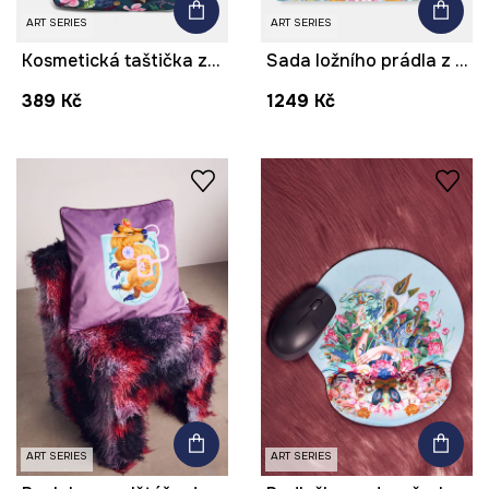
ART SERIES
ART SERIES
Kosmetická taštička z kolekce Kit Mizeres x Medicine
Sada ložního prádla z perkalové bavlny 160 x 200 cm z kolekce Kit Mizeres x Medicine
389 Kč
1249 Kč
ART SERIES
ART SERIES