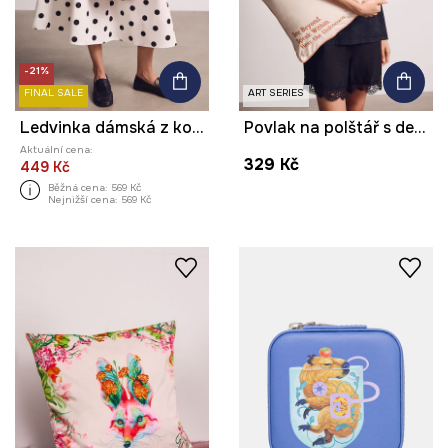
-21%
FINAL SALE
ART SERIES
Ledvinka dámská z kolekce Kit Mizeres x Medicine
Povlak na polštář s dekorací z kolekce Kit Mizeres x Medicine
Aktuální cena:
329 Kč
449 Kč
Běžná cena:
569 Kč
Nejnižší cena:
569 Kč