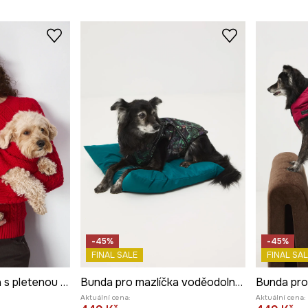
-45%
-45%
FINAL SALE
FINAL SAL
Svetr pro mazlíčka s pletenou vazbou
Bunda pro mazlíčka voděodolný povrch
Aktuální cena:
Aktuální cena: