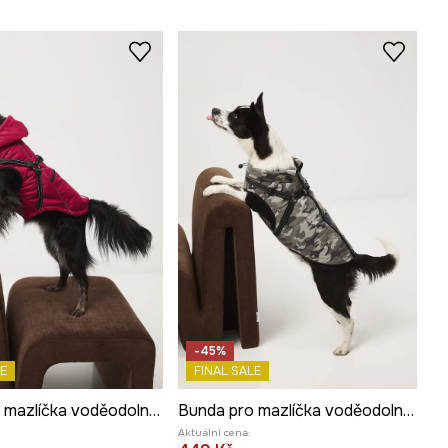
-45%
E
FINAL SALE
Bunda pro mazlíčka voděodolný povrch
Bunda pro mazlíčka voděodolný povrch
Aktuální cena: