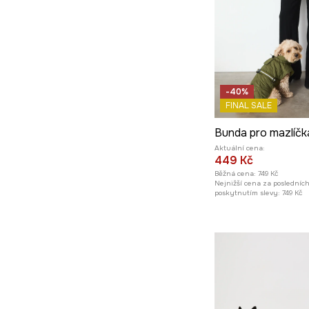
-40%
FINAL SALE
Bunda pro mazlíčk
Aktuální cena:
449 Kč
Běžná cena:
749 Kč
Nejnižší cena za posledníc
poskytnutím slevy:
749 Kč