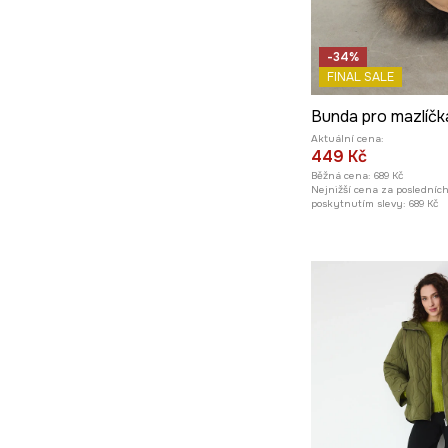
-34%
FINAL SALE
Bunda pro mazlíčk
Aktuální cena:
449 Kč
Běžná cena:
689 Kč
Nejnižší cena za posledníc
poskytnutím slevy:
689 Kč