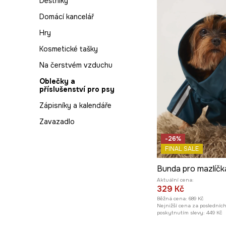
Deštníky
Skladování v obýváku
Termoláhve a hrnky
Domácí kancelář
Vůně
Textil
Hry
Koberce
Kosmetické tašky
Na čerstvém vzduchu
Oblečky a
příslušenství pro psy
Zápisníky a kalendáře
Zavazadlo
-26%
FINAL SALE
Bunda pro mazlíčk
Aktuální cena:
329 Kč
Běžná cena:
689 Kč
Nejnižší cena za posledníc
poskytnutím slevy:
449 Kč