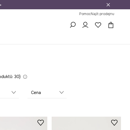
»
dní na vrácení zboží
Pomoc
Najít prodejnu
oduktů: 30
Cena