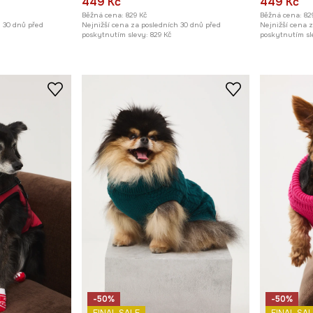
449 Kč
449 Kč
Běžná cena:
829 Kč
Běžná cena:
82
h 30 dnů před
Nejnižší cena za posledních 30 dnů před
Nejnižší cena 
poskytnutím slevy:
829 Kč
poskytnutím sl
-50%
-50%