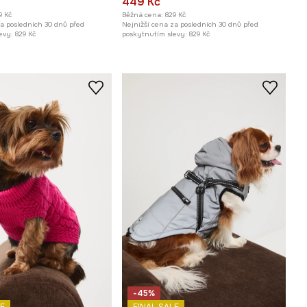
449 Kč
9 Kč
Běžná cena:
829 Kč
za posledních 30 dnů před
Nejnižší cena za posledních 30 dnů před
evy:
829 Kč
poskytnutím slevy:
829 Kč
-45%