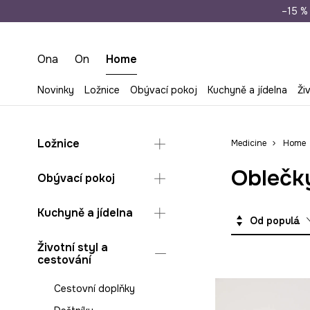
Doprava zdarma př
–15 % 
Ona
On
Home
Novinky
Ložnice
Obývací pokoj
Kuchyně a jídelna
Ži
Ložnice
Medicine
Home
Oblečky
Deky a plédy do ložnice
Obývací pokoj
Ložní povlečení
Dekorace
Kuchyně a jídelna
Polštáře a povlaky do
Od populárních
ložnice
Deky a plédy do
obýváku
Hrnky a šálky
Životní styl a
Šperkovnice a
cestování
organizéry na šperky
Organizéry na šperky
Jídelní servis
Polštáře a povlaky do
Příslušenství
Cestovní doplňky
obýváku
Skladování v kuchyni