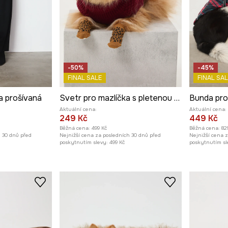
-50%
-45%
FINAL SALE
FINAL SAL
a prošívaná
Svetr pro mazlíčka s pletenou vazbou
Aktuální cena:
Aktuální cena:
249 Kč
449 Kč
Běžná cena:
499 Kč
Běžná cena:
82
h 30 dnů před
Nejnižší cena za posledních 30 dnů před
Nejnižší cena 
poskytnutím slevy:
499 Kč
poskytnutím sl