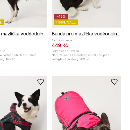
-45%
E
FINAL SALE
Bunda pro mazlíčka voděodolný povrch
Bunda pro mazlíčka voděodolný povrch
Aktuální cena:
449 Kč
9 Kč
Běžná cena:
829 Kč
za posledních 30 dnů před
Nejnižší cena za posledních 30 dnů před
evy:
829 Kč
poskytnutím slevy:
829 Kč