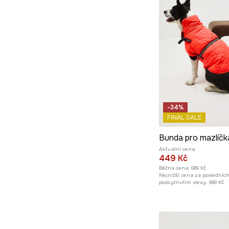
-34%
FINAL SALE
Bunda pro mazlíčk
Aktuální cena:
449 Kč
Běžná cena:
689 Kč
Nejnižší cena za posledníc
poskytnutím slevy:
689 Kč