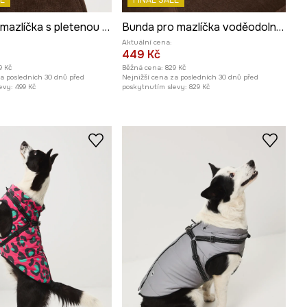
E
FINAL SALE
Svetr pro mazlíčka s pletenou vazbou
Bunda pro mazlíčka voděodolný povrch
Aktuální cena:
449 Kč
9 Kč
Běžná cena:
829 Kč
za posledních 30 dnů před
Nejnižší cena za posledních 30 dnů před
evy:
499 Kč
poskytnutím slevy:
829 Kč