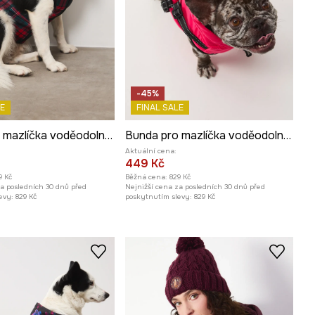
-45%
E
FINAL SALE
Bunda pro mazlíčka voděodolný povrch
Bunda pro mazlíčka voděodolný povrch
Aktuální cena:
449 Kč
9 Kč
Běžná cena:
829 Kč
za posledních 30 dnů před
Nejnižší cena za posledních 30 dnů před
evy:
829 Kč
poskytnutím slevy:
829 Kč