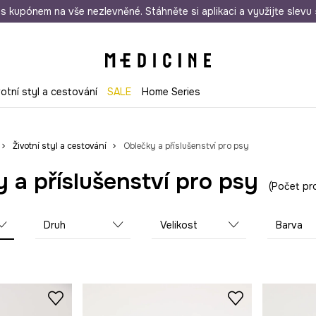
i nákupu nad 1 200 Kč
s kupónem na vše nezlevněné. Stáhněte si aplikaci a využijte slevu 
Odeslání i do 24 hodin
30 
votní styl a cestování
SALE
Home Series
Životní styl a cestování
Oblečky a příslušenství pro psy
 a příslušenství pro psy
Počet pr
Druh
Velikost
Barva