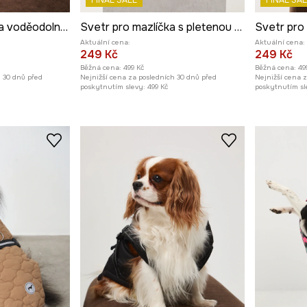
FINAL SALE
FINAL SAL
Bunda pro mazlíčka voděodolný povrch
Svetr pro mazlíčka s pletenou vazbou
Aktuální cena:
Aktuální cena:
249 Kč
249 Kč
Běžná cena:
499 Kč
Běžná cena:
49
h 30 dnů před
Nejnižší cena za posledních 30 dnů před
Nejnižší cena 
poskytnutím slevy:
499 Kč
poskytnutím sl