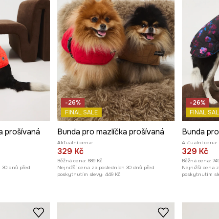
-26%
-26%
FINAL SALE
FINAL SAL
a prošívaná
Bunda pro mazlíčka prošívaná
Bunda pro
Aktuální cena:
Aktuální cena:
329 Kč
329 Kč
Běžná cena:
689 Kč
Běžná cena:
74
h 30 dnů před
Nejnižší cena za posledních 30 dnů před
Nejnižší cena 
poskytnutím slevy:
449 Kč
poskytnutím sl