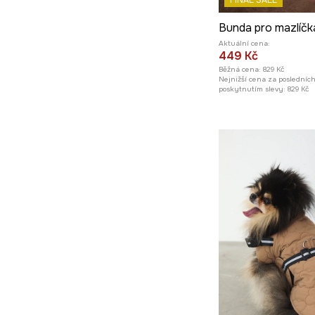
FINAL SALE
Aktuální cena:
449 Kč
Běžná cena:
829 Kč
Nejnižší cena za posledníc
poskytnutím slevy:
829 Kč