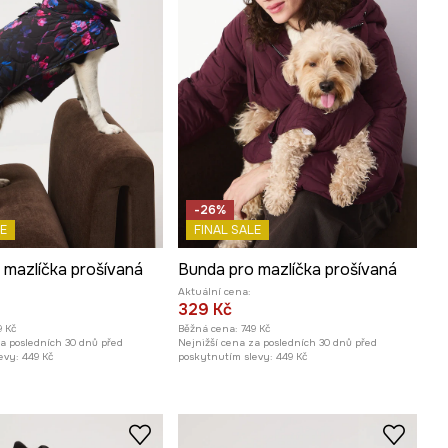
-26%
E
FINAL SALE
 mazlíčka prošívaná
Bunda pro mazlíčka prošívaná
Aktuální cena:
329 Kč
9 Kč
Běžná cena:
749 Kč
za posledních 30 dnů před
Nejnižší cena za posledních 30 dnů před
evy:
449 Kč
poskytnutím slevy:
449 Kč