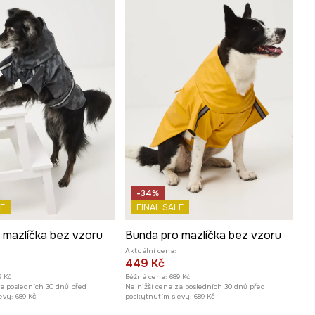
-34%
E
FINAL SALE
 mazlíčka bez vzoru
Bunda pro mazlíčka bez vzoru
Aktuální cena:
449 Kč
9 Kč
Běžná cena:
689 Kč
za posledních 30 dnů před
Nejnižší cena za posledních 30 dnů před
evy:
689 Kč
poskytnutím slevy:
689 Kč