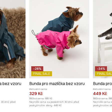
-26%
-34%
FINAL SALE
FINAL SAL
a bez vzoru
Bunda pro mazlíčka bez vzoru
Bunda pro
Aktuální cena:
Aktuální cena:
329 Kč
449 Kč
Běžná cena:
689 Kč
Běžná cena:
68
h 30 dnů před
Nejnižší cena za posledních 30 dnů před
Nejnižší cena 
poskytnutím slevy:
449 Kč
poskytnutím sl