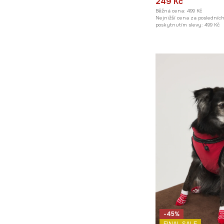
249 Kč
Běžná cena:
499 Kč
Nejnižší cena za posledníc
poskytnutím slevy:
499 Kč
-45%