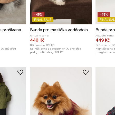
-45%
-45%
FINAL SALE
FINAL SAL
a prošívaná
Bunda pro mazlíčka voděodolný povrch
Aktuální cena:
Aktuální cena:
449 Kč
449 Kč
Běžná cena:
829 Kč
Běžná cena:
82
h 30 dnů před
Nejnižší cena za posledních 30 dnů před
Nejnižší cena 
poskytnutím slevy:
829 Kč
poskytnutím sl