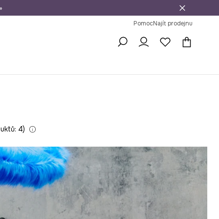
»
dní na vrácení zboží
Pomoc
Najít prodejnu
uktů: 4