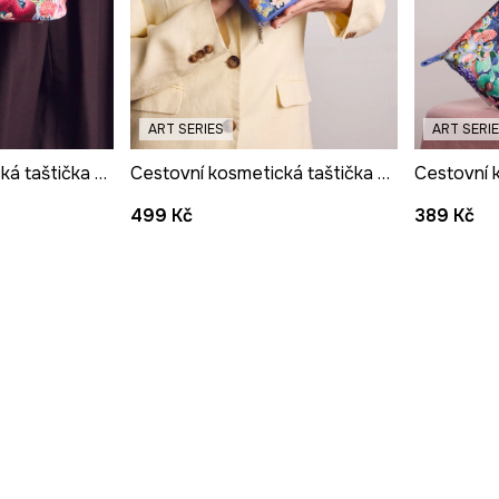
ART SERIES
ART SERI
Cestovní kosmetická taštička z imitace kůže z kolekce Kit Mizeres x Medicine
Cestovní kosmetická taštička z imitace kůže z kolekce Kit Mizeres x Medicine
499 Kč
389 Kč