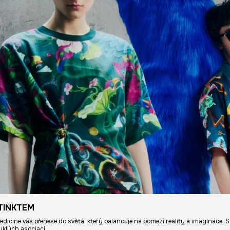
TINKTEM
Medicine vás přenese do světa, který balancuje na pomezí reality a imaginace. S
yklých asociací.