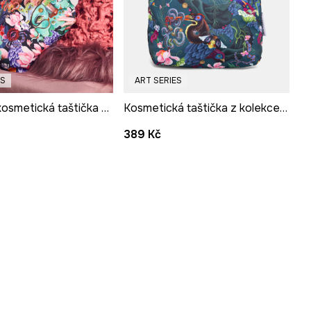
ES
ART SERIES
Cestovní kosmetická taštička z kolekce Kit Mizeres x Medicine
Kosmetická taštička z kolekce Kit Mizeres x Medicine
389 Kč