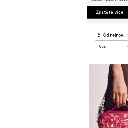
Šaty na svatbu
Kosmetické tašky
Zjistěte více
Na čerstvém
vzduchu
Zápisníky a
Od nejnovějších
kalendáře
Zavazadlo
Vzor