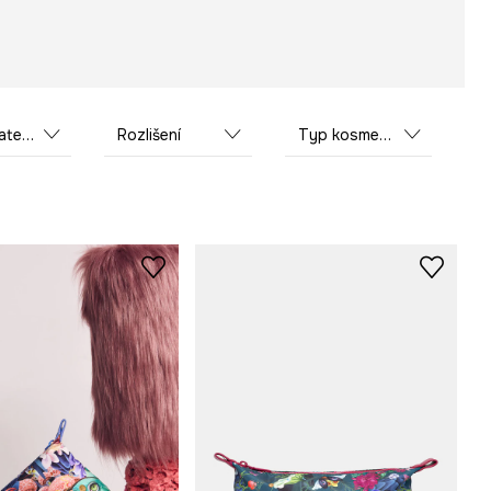
riál
Rozlišení
Typ kosmetické tašky