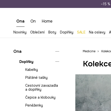
Doprava zdarma př
–15 % 
Ona
On
Home
Novinky
Oblečení
Boty
Doplňky
SALE
Na oslavy
A
Ona
Medicine
Kolekc
Kolekce
Doplňky
Kabelky
Plátěné tašky
Cestovní zavazadla
a doplňky
Čepice a klobouky
Peněženky