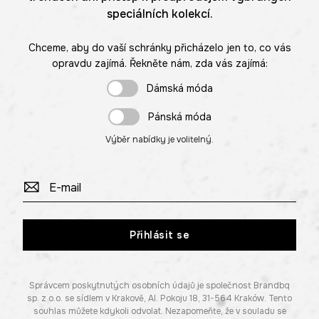
speciálních kolekcí.
Chceme, aby do vaší schránky přicházelo jen to, co vás
opravdu zajímá. Řekněte nám, zda vás zajímá:
Dámská móda
Pánská móda
Výběr nabídky je volitelný.
Přihlásit se
Správcem poskytnutých osobních údajů je společnost Brandbq
sp. z o.o. se sídlem v Krakově, Al. Pokoju 18, 31-564 Kraków. Tento
souhlas můžete kdykoli odvolat. Nezapomeňte, že v souladu se