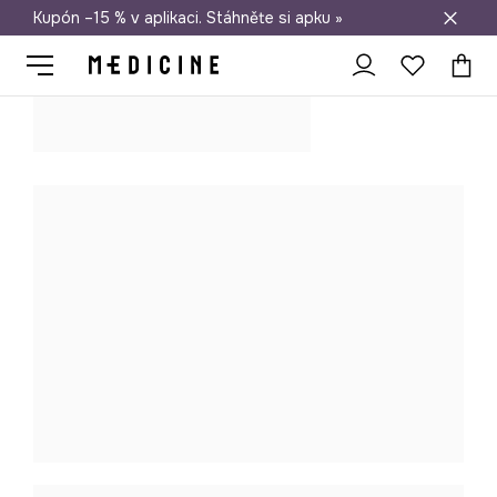
Kupón –15 % v aplikaci. Stáhněte si apku »
Doprava zdarma při nákupu nad 1 200 Kč