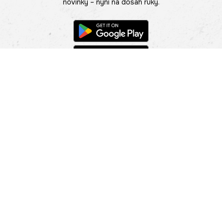
novinky – nyní na dosah ruky.
POMOC
NAJÍT PRODEJNU
Informace
O nás
Mobilní aplikace
Podmínky pro prezentaci zboží
Blog