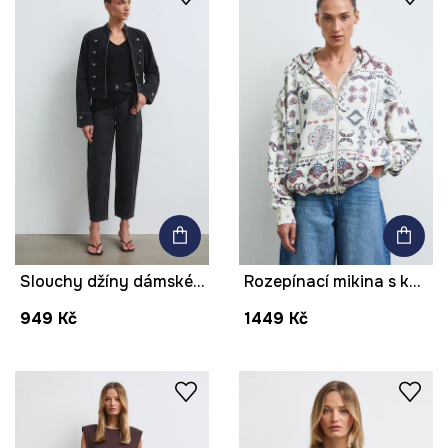
Slouchy džíny dámské high waist
Rozepínací mikina s kapucí dámská s bavlnou
949 Kč
1449 Kč