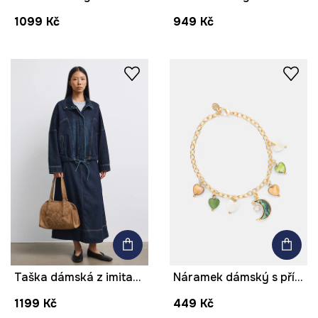
1099 Kč
949 Kč
Taška dámská z imitace semiše s výšivkami
Náramek dámský s přívěskou
1199 Kč
449 Kč