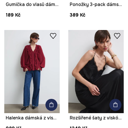
Gumička do vlasů dámská
Ponožky 3-pack dámské s bavlnou se zvířecím vzorem
189 Kč
389 Kč
Halenka dámská z viskózy s volánem
Rozšířené šaty z viskózy s krajkou