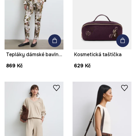
Tepláky dámské bavlněné s elastanem se zvířecím vzorem
Kosmetická taštička
869 Kč
629 Kč