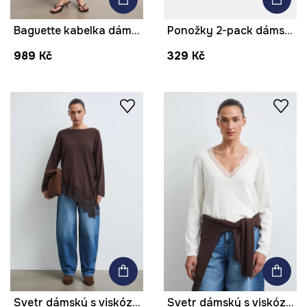
Baguette kabelka dámská z imitace semiše s výšivkami
Ponožky 2-pack dámské s bambusovým vláknem
989 Kč
329 Kč
Svetr dámský s viskózou s krajkou
Svetr dámský s viskózou s krajkou