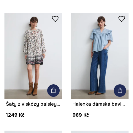
Šaty z viskózy paisley mini
Halenka dámská bavlněná s volánem
1249 Kč
989 Kč