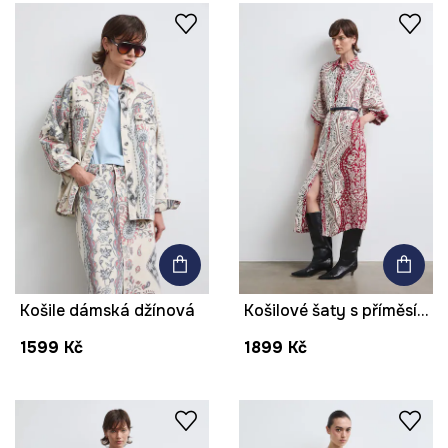
Košile dámská džínová
Košilové šaty s příměsí lnu s páskem
1599 Kč
1899 Kč