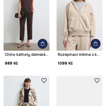
Chino kalhoty dámské bavlněné s elastanem hladké
Rozepínací mikina s kapucí dámská s bavlnou melanžová
989 Kč
1099 Kč