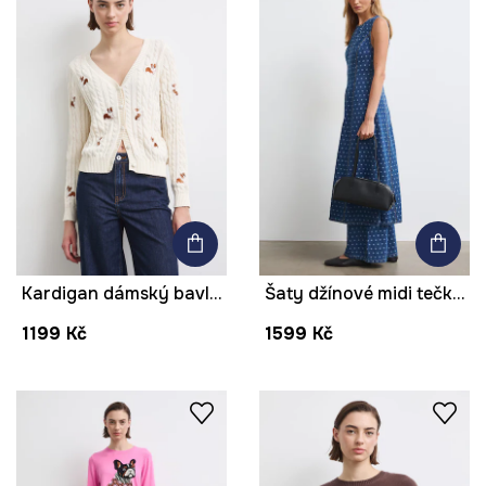
Kardigan dámský bavlněný se zvířecím vzorem
Šaty džínové midi tečkované
1199 Kč
1599 Kč