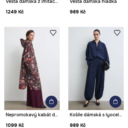
Vesta dámská z imitace semiše s výšivkami
Vesta dámská hladká
1249 Kč
989 Kč
Nepromokavý kabát dámský se zvířecím vzorem
Košile dámská s lyocellem hladká
1099 Kč
989 Kč