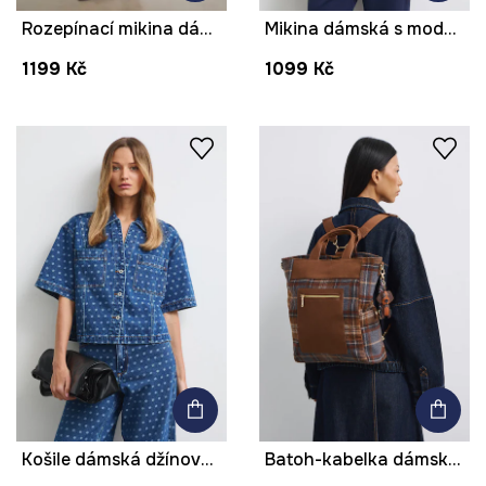
Rozepínací mikina dámská s modalem hladká
Mikina dámská s modalem hladká
1199 Kč
1099 Kč
Košile dámská džínová tečkovaná
Batoh-kabelka dámská s příměsí vlny kostkovaná s klíčenkou