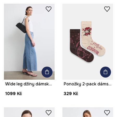
Wide leg džíny dámské tečkované
Ponožky 2-pack dámské s bavlnou se zvířecím vzorem
1099 Kč
329 Kč