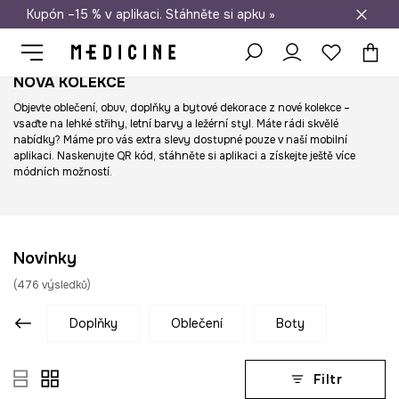
Kupón –15 % v aplikaci. Stáhněte si apku »
Doprava zdarma při nákupu nad 1 200 Kč
NOVÁ KOLEKCE
Objevte oblečení, obuv, doplňky a bytové dekorace z nové kolekce –
vsaďte na lehké střihy, letní barvy a ležérní styl. Máte rádi skvělé
nabídky? Máme pro vás extra slevy dostupné pouze v naší mobilní
aplikaci. Naskenujte QR kód, stáhněte si aplikaci a získejte ještě více
módních možností.
Novinky
(
476
výsledků
)
doplňky
oblečení
boty
Filtr