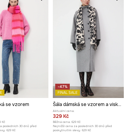
-47%
E
FINAL SALE
ká se vzorem
Šála dámská se vzorem a viskózou
Aktuální cena:
329 Kč
9 Kč
Běžná cena:
629 Kč
za posledních 30 dnů před
Nejnižší cena za posledních 30 dnů před
evy:
629 Kč
poskytnutím slevy:
629 Kč