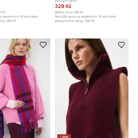
Aktuální cena:
329 Kč
9 Kč
Běžná cena:
569 Kč
za posledních 30 dnů před
Nejnižší cena za posledních 30 dnů před
evy:
499 Kč
poskytnutím slevy:
569 Kč
-21%