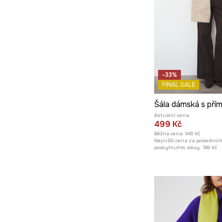
-33%
FINAL SALE
Aktuální cena:
499 Kč
Běžná cena:
949 Kč
Nejnižší cena za posledníc
poskytnutím slevy:
749 Kč