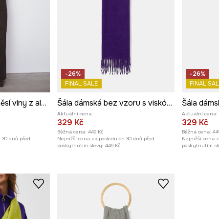
-26%
-26%
FINAL SALE
FINAL SAL
Šála dámská s příměsí vlny z alpaky a ovčí vlny
Šála dámská bez vzoru s viskózou
Aktuální cena:
Aktuální cena:
329 Kč
329 Kč
Běžná cena:
449 Kč
Běžná cena:
44
h 30 dnů před
Nejnižší cena za posledních 30 dnů před
Nejnižší cena 
poskytnutím slevy:
449 Kč
poskytnutím sl