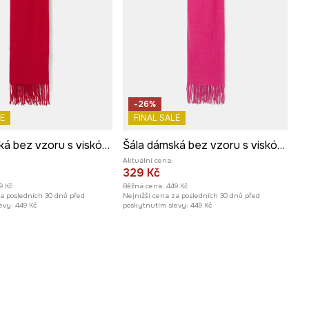
-26%
E
FINAL SALE
Šála dámská bez vzoru s viskózou
Šála dámská bez vzoru s viskózou
Aktuální cena:
329 Kč
9 Kč
Běžná cena:
449 Kč
za posledních 30 dnů před
Nejnižší cena za posledních 30 dnů před
evy:
449 Kč
poskytnutím slevy:
449 Kč