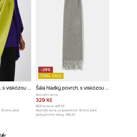
-26%
FINAL SALE
Šála hladký povrch, s viskózou zelená barva
Šála hladký povrch, s viskózou šedá barva
Aktuální cena:
329 Kč
Běžná cena:
449 Kč
h 30 dnů před
Nejnižší cena za posledních 30 dnů před
poskytnutím slevy:
449 Kč
ké: