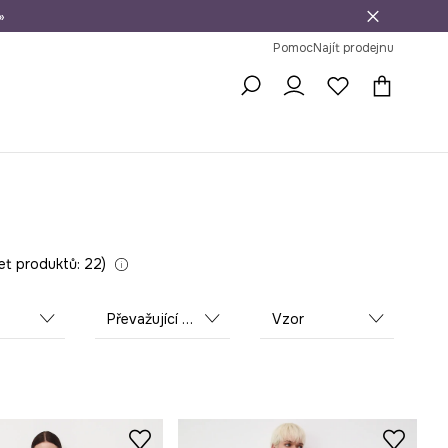
»
dní na vrácení zboží
Pomoc
Najít prodejnu
et produktů: 22
Převažující materiál
Vzor