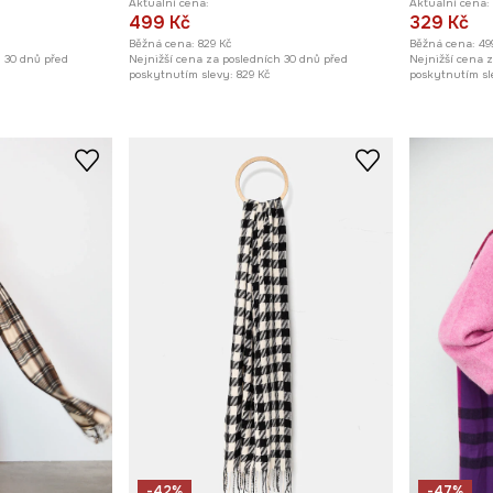
Aktuální cena:
Aktuální cena:
499 Kč
329 Kč
Běžná cena:
829 Kč
Běžná cena:
49
h 30 dnů před
Nejnižší cena za posledních 30 dnů před
Nejnižší cena 
poskytnutím slevy:
829 Kč
poskytnutím sl
-42%
-47%