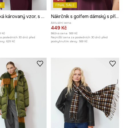
E
FINAL SALE
Šála dámská károvaný vzor, s viskózou
Nákrčník s golfem dámský s příměsí vlny
Aktuální cena:
449 Kč
9 Kč
Běžná cena:
569 Kč
za posledních 30 dnů před
Nejnižší cena za posledních 30 dnů před
evy:
629 Kč
poskytnutím slevy:
569 Kč