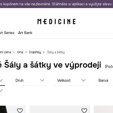
i nákupu nad 1 200 Kč
s kupónem na vše nezlevněné. Stáhněte si aplikaci a využijte slevu 
Odeslání i do 24 hodin
30 
rt Series
Art Bank
lní cena
Ona
Doplňky
Šály a šátky
Šály a šátky ve výprodeji
Poč
Druh
Velikost
Barva