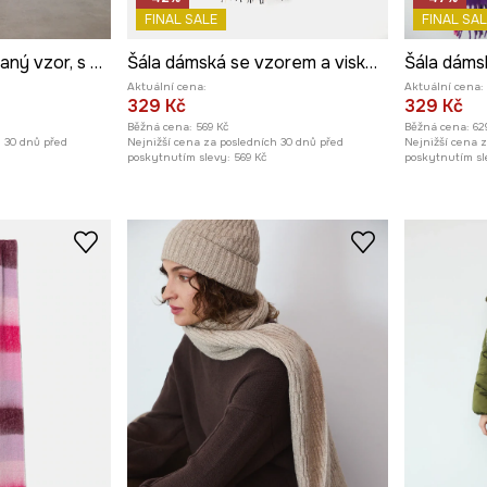
FINAL SALE
FINAL SAL
Šála dámská károvaný vzor, s viskózou
Šála dámská se vzorem a viskózou
Aktuální cena:
Aktuální cena:
329 Kč
329 Kč
Běžná cena:
569 Kč
Běžná cena:
62
h 30 dnů před
Nejnižší cena za posledních 30 dnů před
Nejnižší cena 
poskytnutím slevy:
569 Kč
poskytnutím sl