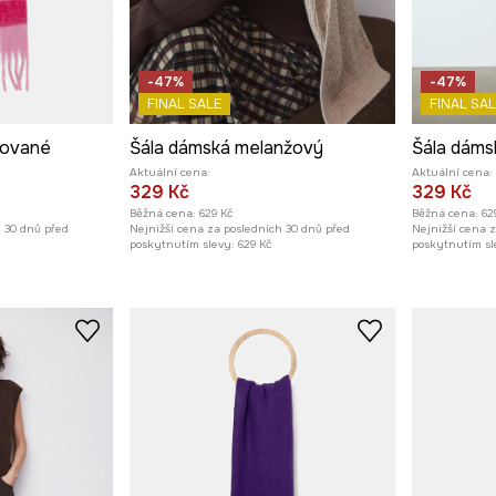
-47%
-47%
FINAL SALE
FINAL SAL
kované
Šála dámská melanžový
Šála dáms
Aktuální cena:
Aktuální cena:
329 Kč
329 Kč
Běžná cena:
629 Kč
Běžná cena:
62
h 30 dnů před
Nejnižší cena za posledních 30 dnů před
Nejnižší cena 
poskytnutím slevy:
629 Kč
poskytnutím sl