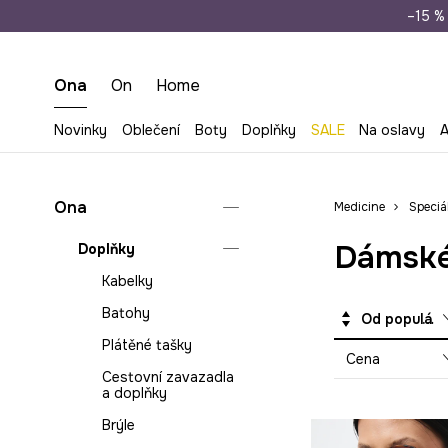
Doprava zdarma př
–15 % 
Ona
On
Home
Novinky
Oblečení
Boty
Doplňky
SALE
Na oslavy
A
Ona
Medicine
Speciá
Dámské 
Doplňky
Kabelky
Batohy
Od populárních
Plátěné tašky
Cena
Cestovní zavazadla
a doplňky
Brýle