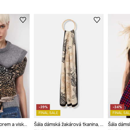
-39%
-34%
FINAL SALE
FINAL SAL
Šála dámská se vzorem a viskózou
Šála dámská žakárová tkanina, se vzorem