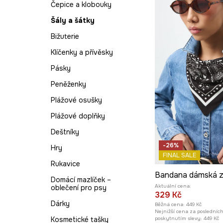
Čepice a klobouky
Šály a šátky
Bižuterie
Klíčenky a přívěsky
Pásky
Peněženky
Plážové osušky
Plážové doplňky
Deštníky
-26%
Hry
FINAL SALE
Rukavice
Domácí mazlíček –
Aktuální cena:
oblečení pro psy
329 Kč
Dárky
Běžná cena:
449 Kč
Nejnižší cena za posledníc
Kosmetické tašky
poskytnutím slevy:
449 Kč