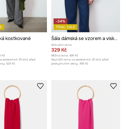
-34%
E
FINAL SALE
ká kostkované
Šála dámská se vzorem a viskózou
Aktuální cena:
329 Kč
9 Kč
Běžná cena:
499 Kč
za posledních 30 dnů před
Nejnižší cena za posledních 30 dnů před
evy:
629 Kč
poskytnutím slevy:
499 Kč