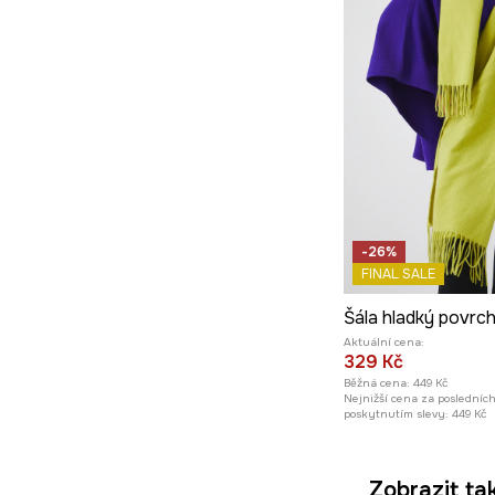
-26%
FINAL SALE
Aktuální cena:
329 Kč
Běžná cena:
449 Kč
Nejnižší cena za posledníc
poskytnutím slevy:
449 Kč
Zobrazit ta