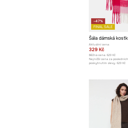
-47%
FINAL SALE
Šála dámská kost
Aktuální cena:
329 Kč
Běžná cena:
629 Kč
Nejnižší cena za posledníc
poskytnutím slevy:
629 Kč