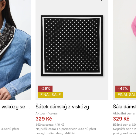
-26%
-47%
FINAL SALE
FINAL SAL
Bandana dámská z viskózy se vzorem
Šátek dámský z viskózy
Šála dáms
Aktuální cena:
Aktuální cena:
329 Kč
329 Kč
Běžná cena:
449 Kč
Běžná cena:
62
h 30 dnů před
Nejnižší cena za posledních 30 dnů před
Nejnižší cena 
poskytnutím slevy:
449 Kč
poskytnutím sl