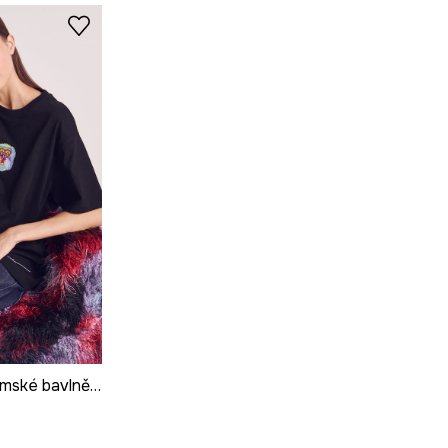
Oversize tričko dámské bavlněné z kolekce Kit Mizeres x Medicine