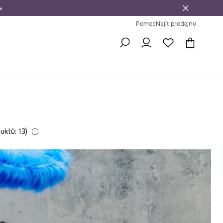
»
dní na vrácení zboží
Pomoc
Najít prodejnu
uktů: 13