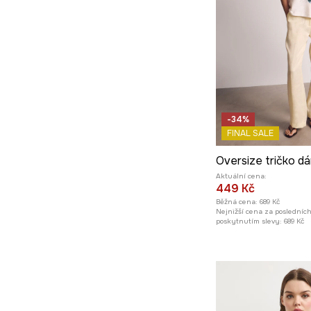
-34%
FINAL SALE
Aktuální cena:
449 Kč
Běžná cena:
689 Kč
Nejnižší cena za posledníc
poskytnutím slevy:
689 Kč