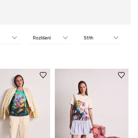
Rozlišení
Střih