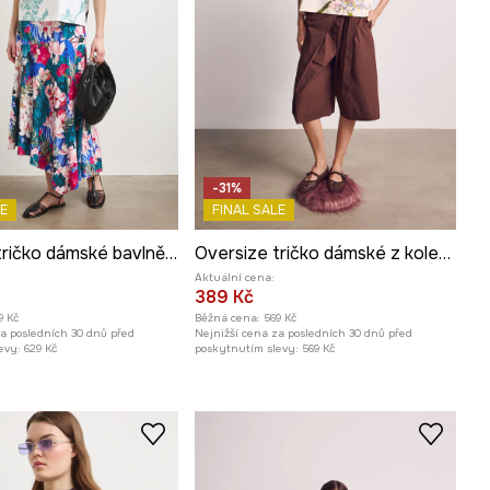
-31%
E
FINAL SALE
Oversize tričko dámské bavlněné s elastanem z kolekce Kit Mizeres x Medicine
Oversize tričko dámské z kolekce Kit Mizeres x Medicine
Aktuální cena:
389 Kč
9 Kč
Běžná cena:
569 Kč
za posledních 30 dnů před
Nejnižší cena za posledních 30 dnů před
evy:
629 Kč
poskytnutím slevy:
569 Kč