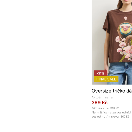
-31%
FINAL SALE
Aktuální cena:
389 Kč
Běžná cena:
569 Kč
Nejnižší cena za posledníc
poskytnutím slevy:
569 Kč