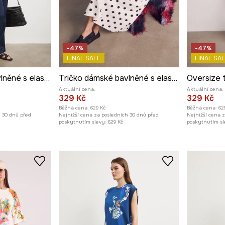
-47%
-47%
FINAL SALE
FINAL SAL
Tričko dámské bavlněné s elastanem z kolekce Kit Mizeres x Medicine
Tričko dámské bavlněné s elastanem z kolekce Kit Mizeres x Medicine
Aktuální cena:
Aktuální cena:
329 Kč
329 Kč
Běžná cena:
629 Kč
Běžná cena:
62
h 30 dnů před
Nejnižší cena za posledních 30 dnů před
Nejnižší cena 
poskytnutím slevy:
629 Kč
poskytnutím sl