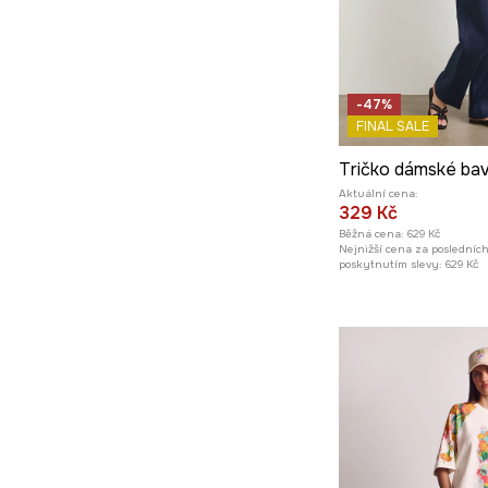
-47%
FINAL SALE
Aktuální cena:
329 Kč
Běžná cena:
629 Kč
Nejnižší cena za posledníc
poskytnutím slevy:
629 Kč