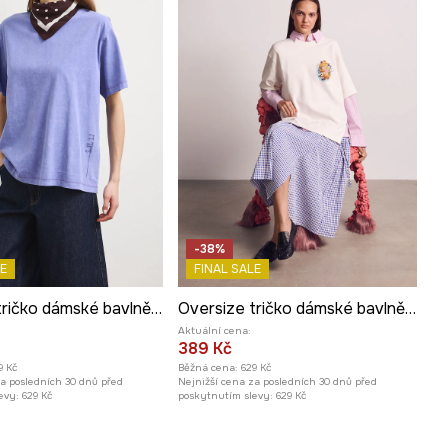
-38%
E
FINAL SALE
Oversize tričko dámské bavlněné z kolekce Kit Mizeres x Medicine
Oversize tričko dámské bavlněné s elastanem z kolekce Kit Mizeres x Medicine
Aktuální cena:
389 Kč
9 Kč
Běžná cena:
629 Kč
za posledních 30 dnů před
Nejnižší cena za posledních 30 dnů před
evy:
629 Kč
poskytnutím slevy:
629 Kč