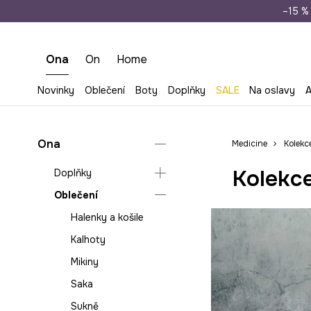
Doprava zdarma př
–15 % 
Ona
On
Home
Novinky
Oblečení
Boty
Doplňky
SALE
Na oslavy
A
Ona
Medicine
Kolekc
Kolekce
Doplňky
Oblečení
Kabelky
Plátěné tašky
Halenky a košile
Cestovní zavazadla
Kalhoty
a doplňky
Mikiny
Čepice a klobouky
Saka
Peněženky
Sukně