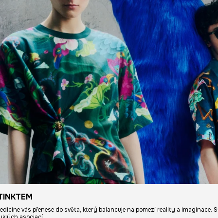
TINKTEM
Medicine vás přenese do světa, který balancuje na pomezí reality a imaginace. S
yklých asociací.