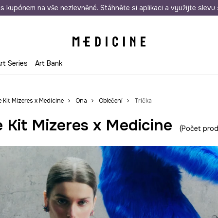
i nákupu nad 1 200 Kč
s kupónem na vše nezlevněné. Stáhněte si aplikaci a využijte slevu 
Odeslání i do 24 hodin
30 
rt Series
Art Bank
e Kit Mizeres x Medicine
Ona
Oblečení
Trička
 Kit Mizeres x Medicine
Počet prod