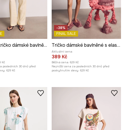
-38%
E
FINAL SALE
Oversize tričko dámské bavlněné s elastanem z kolekce Kit Mizeres x Medicine
Tričko dámské bavlněné s elastanem z kolekce Kit Mizeres x Medicine
Aktuální cena:
389 Kč
9 Kč
Běžná cena:
629 Kč
za posledních 30 dnů před
Nejnižší cena za posledních 30 dnů před
evy:
629 Kč
poskytnutím slevy:
629 Kč