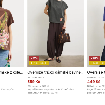
-31%
-28%
FINAL SALE
FINAL SAL
Oversize tričko dámské z kolekce Kit Mizeres x Medicine
Oversize tričko dámské bavlněné z kolekce Kit Mizeres x Medicine
Aktuální cena:
Aktuální cena:
389 Kč
449 Kč
Běžná cena:
569 Kč
Běžná cena:
62
h 30 dnů před
Nejnižší cena za posledních 30 dnů před
Nejnižší cena 
poskytnutím slevy:
569 Kč
poskytnutím sl