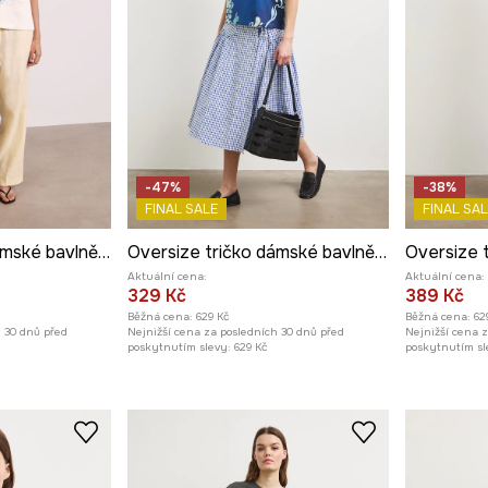
-47%
-38%
FINAL SALE
FINAL SAL
Oversize tričko dámské bavlněné z kolekce Kit Mizeres x Medicine
Oversize tričko dámské bavlněné s elastanem z kolekce Kit Mizeres x Medicine
Aktuální cena:
Aktuální cena:
329 Kč
389 Kč
Běžná cena:
629 Kč
Běžná cena:
62
h 30 dnů před
Nejnižší cena za posledních 30 dnů před
Nejnižší cena 
poskytnutím slevy:
629 Kč
poskytnutím sl