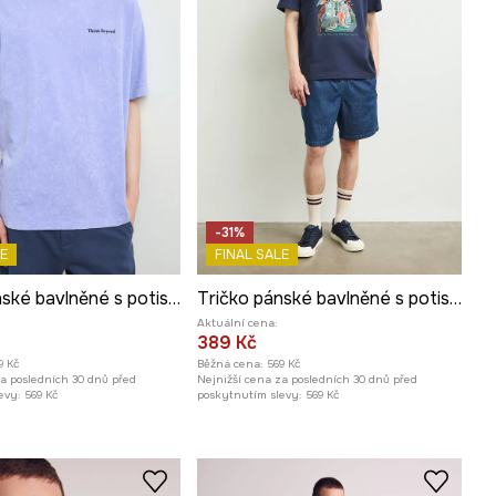
-31%
E
FINAL SALE
Tričko pánské bavlněné s potiskem z kolekce Kit Mizeres x Medicine
Tričko pánské bavlněné s potiskem z kolekce Kit Mizeres x Medicine
Aktuální cena:
389 Kč
9 Kč
Běžná cena:
569 Kč
za posledních 30 dnů před
Nejnižší cena za posledních 30 dnů před
evy:
569 Kč
poskytnutím slevy:
569 Kč