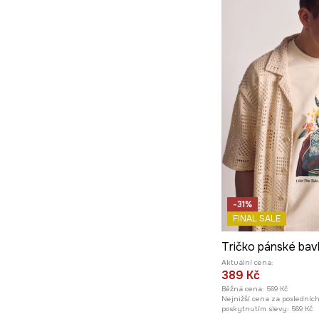
-31%
FINAL SALE
Aktuální cena:
389 Kč
Běžná cena:
569 Kč
Nejnižší cena za posledníc
poskytnutím slevy:
569 Kč