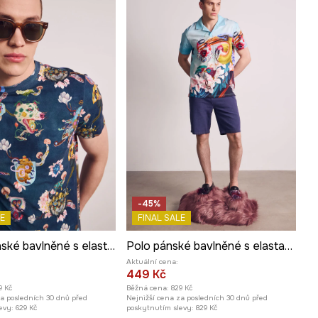
-45%
E
FINAL SALE
Tričko pánské bavlněné s elastanem z kolekce Kit Mizeres x Medicine
Polo pánské bavlněné s elastanem z kolekce Kit Mizeres x Medicine
Aktuální cena:
449 Kč
9 Kč
Běžná cena:
829 Kč
za posledních 30 dnů před
Nejnižší cena za posledních 30 dnů před
evy:
629 Kč
poskytnutím slevy:
829 Kč