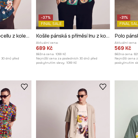
-37%
-31%
FINAL SALE
FINAL SAL
Košile pánská z lyocellu z kolekce Kit Mizeres x Medicine
Košile pánská s příměsí lnu z kolekce Kit Mizeres x Medicine
Aktuální cena:
Aktuální cena:
689 Kč
569 Kč
Běžná cena:
1099 Kč
Běžná cena:
82
h 30 dnů před
Nejnižší cena za posledních 30 dnů před
Nejnižší cena 
poskytnutím slevy:
1099 Kč
poskytnutím sl