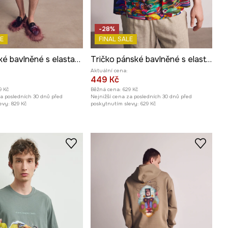
-28%
E
FINAL SALE
Polo pánské bavlněné s elastanem z kolekce Kit Mizeres x Medicine
Tričko pánské bavlněné s elastanem z kolekce Kit Mizeres x Medicine
Aktuální cena:
449 Kč
9 Kč
Běžná cena:
629 Kč
za posledních 30 dnů před
Nejnižší cena za posledních 30 dnů před
evy:
829 Kč
poskytnutím slevy:
629 Kč