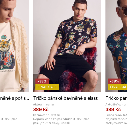
-38%
-38%
FINAL SALE
FINAL SAL
Tričko pánské bavlněné s potiskem z kolekce Kit Mizeres x Medicine
Tričko pánské bavlněné s elastanem z kolekce Kit Mizeres x Medicine
Aktuální cena:
Aktuální cena:
389 Kč
389 Kč
Běžná cena:
629 Kč
Běžná cena:
62
h 30 dnů před
Nejnižší cena za posledních 30 dnů před
Nejnižší cena 
poskytnutím slevy:
629 Kč
poskytnutím sl