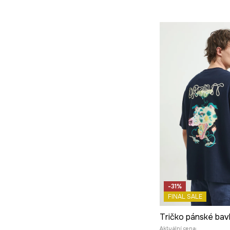
-31%
FINAL SALE
Aktuální cena: