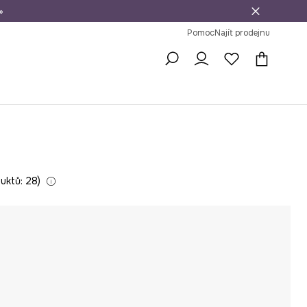
»
dní na vrácení zboží
Pomoc
Najít prodejnu
uktů: 28