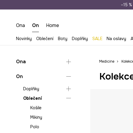
Doprava zdarma př
–15 % 
Ona
On
Home
Novinky
Oblečení
Boty
Doplňky
SALE
Na oslavy
A
Ona
Medicine
Kolekc
Kolekce
Doplňky
On
Oblečení
Kabelky
Doplňky
Plátěné tašky
Bundy
Oblečení
Hry
Cestovní zavazadla
Halenky a košile
a doplňky
Dárky
Košile
Kalhoty
Čepice a klobouky
Mikiny
Mikiny
Peněženky
Polo
Saka