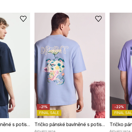
-21%
-22%
FINAL SALE
FINAL SAL
Tričko pánské bavlněné s potiskem z kolekce Kit Mizeres x Medicine
Tričko pánské bavlněné s potiskem z kolekce Kit Mizeres x Medicine
Aktuální cena:
Aktuální cena: