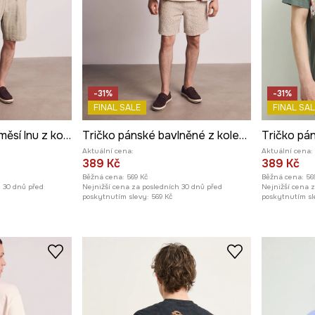
-31%
-31%
FINAL SALE
FINAL SAL
Košile pánská s příměsí lnu z kolekce Kit Mizeres x Medicine
Tričko pánské bavlněné z kolekce Kit Mizeres x Medicine
Aktuální cena:
Aktuální cena:
389 Kč
389 Kč
Běžná cena:
569 Kč
Běžná cena:
56
h 30 dnů před
Nejnižší cena za posledních 30 dnů před
Nejnižší cena 
poskytnutím slevy:
569 Kč
poskytnutím sl