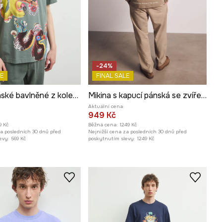
-24%
E
FINAL SALE
Tričko pánské bavlněné z kolekce Kit Mizeres x Medicine
Mikina s kapucí pánská se zvířecím vzorem z kolekce Kit Mizeres x Medicine
Aktuální cena:
949 Kč
9 Kč
Běžná cena:
1249 Kč
za posledních 30 dnů před
Nejnižší cena za posledních 30 dnů před
evy:
569 Kč
poskytnutím slevy:
1249 Kč