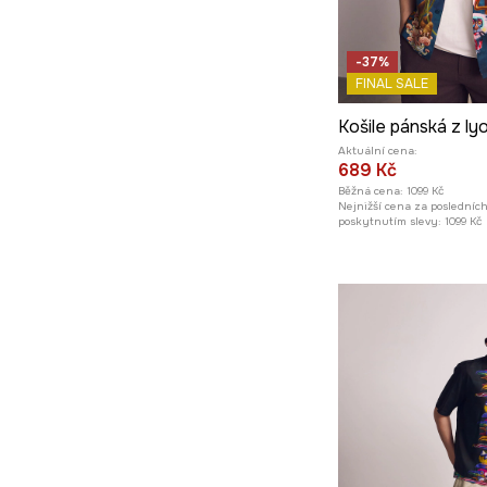
-37%
FINAL SALE
Aktuální cena:
689 Kč
Běžná cena:
1099 Kč
Nejnižší cena za posledníc
poskytnutím slevy:
1099 Kč