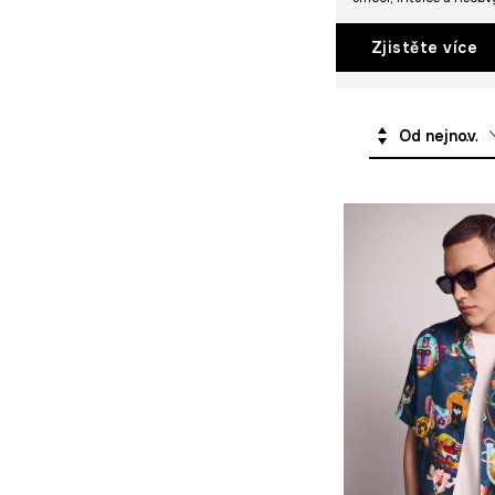
kalendáře
Zjistěte více
Zavazadlo
Od nejnovějších