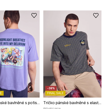
-38%
E
FINAL SALE
Tričko pánské bavlněné s potiskem z kolekce Kit Mizeres x Medicine
Tričko pánské bavlněné s elastanem z kolekce Kit Mizeres x Medicine
Aktuální cena: