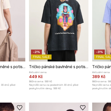
-21%
-31%
FINAL SALE
FINAL SAL
Tričko pánské bavlněné s potiskem z kolekce Kit Mizeres x Medicine
Tričko pánské bavlněné s potiskem z kolekce Kit Mizeres x Medicine
Aktuální cena:
Aktuální cena:
449 Kč
389 Kč
Běžná cena:
569 Kč
Běžná cena:
56
h 30 dnů před
Nejnižší cena za posledních 30 dnů před
Nejnižší cena 
poskytnutím slevy:
569 Kč
poskytnutím sl