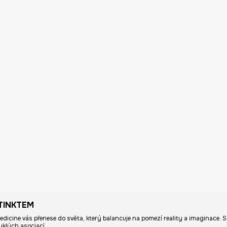
TINKTEM
Medicine vás přenese do světa, který balancuje na pomezí reality a imaginace. S
yklých asociací.