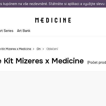
i nákupu nad 1 200 Kč
s kupónem na vše nezlevněné. Stáhněte si aplikaci a využijte slevu 
Odeslání i do 24 hodin
30 
rt Series
Art Bank
e Kit Mizeres x Medicine
On
Oblečení
 Kit Mizeres x Medicine
Počet prod