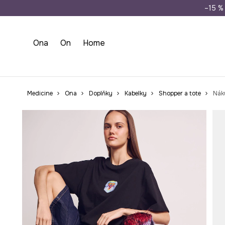
Doprava zdarma př
–15 % 
Ona
On
Home
Medicine
Ona
Doplňky
Kabelky
Shopper a tote
Náku