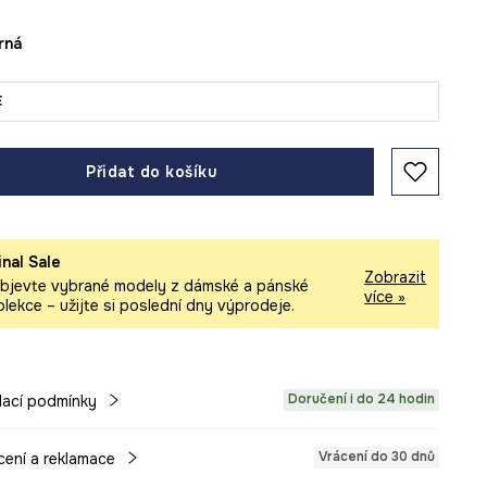
erná
E
Přidat do košíku
inal Sale
Zobrazit
bjevte vybrané modely z dámské a pánské
více »
olekce – užijte si poslední dny výprodeje.
Doručení i do 24 hodin
ací podmínky
Vrácení do 30 dnů
cení a reklamace