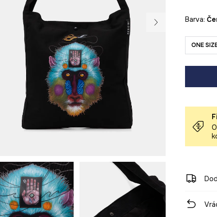
Barva:
č
ONE SIZ
F
O
k
Dod
Vrá