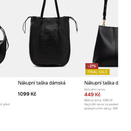
Kit Mizeres x
Medicine
Počet vnějších kapes s
magnetickým uzávěrem
:
1
černá
-TCDA50-99X
-21%
FINAL SALE
Nákupní taška dámská
Aktuální cena:
1099 Kč
449 Kč
Běžná cena:
1099 Kč
nů před
Nejnižší cena za posledních 30 
poskytnutím slevy:
569 Kč