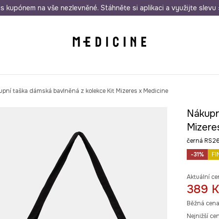
i nákupu nad 1 200 Kč
s kupónem na vše nezlevněné. Stáhněte si aplikaci a využijte slevu 
Odeslání i do 24 hodin
30 
pní taška dámská bavlněná z kolekce Kit Mizeres x Medicine
Nákupn
Mizere
černá RS
-31%
FI
Aktuální ce
389 K
Běžná cena
Nejnižší ce