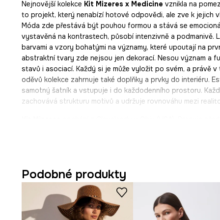
Nejnovější kolekce
Kit Mizeres x Medicine
vznikla na pomezí
to projekt, který nenabízí hotové odpovědi, ale zve k jejich v
Móda zde přestává být pouhou formou a stává se emocionáln
vystavěná na kontrastech, působí intenzivně a podmanivě. Lá
barvami a vzory bohatými na významy, které upoutají na prvn
abstraktní tvary zde nejsou jen dekorací. Nesou význam a fu
stavů i asociací. Každý si je může vyložit po svém, a právě v 
oděvů kolekce zahrnuje také doplňky a prvky do interiéru. Es
samotný šatník a vstupuje i do každodenního prostoru. Každý
zachovává strukturu motivů a udržuje rovnováhu mezi realito
Kit Mizeres
pochází z Clevelandu v Ohiu (USA). Pracuje před
příležitostně také s olejem. Vede nomádský, klidný způsob ži
Inspiraci nachází v krajinách i lidech, které potkává, a ve sv
tématům samoty, proměny a osobní mytologie. Její surrealis
folklor se snovou symbolikou. Její díla připomínají vizuální, 
Podobné produkty
barevných světů, bytostí, duchů a spletitých lidských emocí
univerzální.
Čím se vyznačuje tato látková kabelka shopper