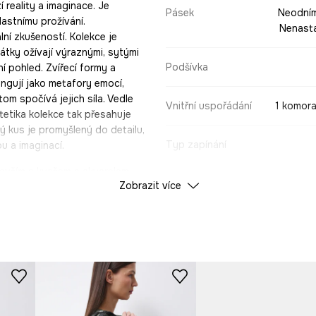
 reality a imaginace. Je
Pásek
Neodním
lastnímu prožívání.
Nenasta
í zkušeností. Kolekce je
tky ožívají výraznými, sytými
Podšívka
í pohled. Zvířecí formy a
ngují jako metafory emocí,
tom spočívá jejich síla. Vedle
Vnitřní uspořádání
1 komora
tetika kolekce tak přesahuje
 kus je promyšlený do detailu,
Typ zapínání
u a imaginací.
evším s kvašem a akvarelem,
Rozlišení
Zobrazit více
vota a neustále cestuje.
é tvorbě se často věnuje
tická tvorba často propojuje
Velikost kabelky
téměř horečnaté sny plné
 – hluboce osobní, a přesto
ÚDAJE O VÝROBKU
?