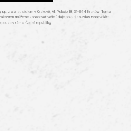
. z o.o. se sídlem v Krakově, Al. Pokoju 18, 31-564 Kraków. Tento
e zákonem můžeme zpracovat vaše údaje pokud souhlas neodvoláte.
pouze v rámci České republiky.