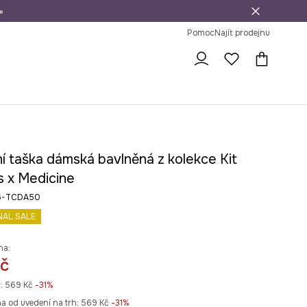
»
dní na vrácení zboží
Pomoc
Najít prodejnu
í taška dámská bavlněná z kolekce Kit
s x Medicine
26-TCDA50
NAL SALE
na:
č
:
569 Kč
-31%
na od uvedení na trh:
569 Kč
 -31%