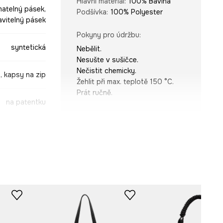
Hlavní materiál
:
100% Bavlna
atelný pásek,
Podšívka
:
100% Polyester
vitelný pásek
Pokyny pro údržbu
:
syntetická
Nebělit.
Nesušte v sušičce.
Nečistit chemicky.
, kapsy na zip
Žehlit při max. teplotě 150 °C.
Prát ručně.
na patentku
ROZMĚRY
ART SERIES
Délka pásu
:
77 cm
místí A4
Hloubka
:
7,5 cm
Šířka
:
38 cm
Výška
:
43 cm
TECHNICKÉ ÚDAJE