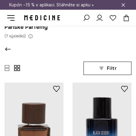
Kupón –15 % v aplikaci. Stáhněte si apku »
Doprava zdarma při nákupu nad 1 200 Kč
Pánské Parfémy
(
7
výsledků
)
Filtr