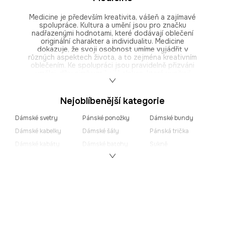
Medicine je především kreativita, vášeň a zajímavé
spolupráce. Kultura a umění jsou pro značku
nadřazenými hodnotami, které dodávají oblečení
originální charakter a individualitu. Medicine
dokazuje, že svoji osobnost umíme vyjádřit v
různých aspektech života, a to zejména kreativním
oblečením. Ke spolupráci jsou pravidelně přizváni
umělci, díky nimž vznikají kolekce, které vynikají
jedinečným designem a originálními potisky, a
proto má každá z nich jinou atmosféru. Díky
originálním kolekcím oblečení a doplňků,
Nejoblíbenější kategorie
limitovaným projektům jednotlivých umělců či
netradičnímu designu prodejen a výkladů mají
Dámské svetry
Pánské ponožky
Dámské bundy
zákazníci spoustu příležitostí cítit se výjimečně.
Dámské kabelky
Dámské šály
Pánská trička
Dámské kabáty
Dámské batohy
Sukně
Oblečení pro psy
Dámské mikiny
Dámské klobouky
Pánské boxerky
Dámské kalhoty
Dámská saka