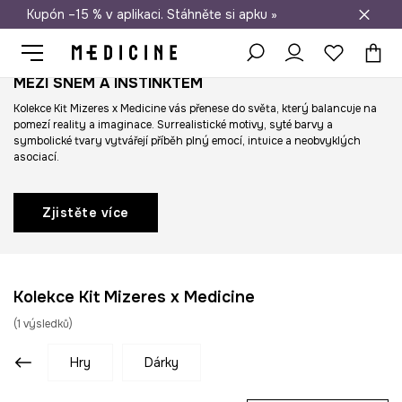
Kupón –15 % v aplikaci. Stáhněte si apku »
Doprava zdarma při nákupu nad 1 200 Kč
MEZI SNEM A INSTINKTEM
Kolekce Kit Mizeres x Medicine vás přenese do světa, který balancuje na
pomezí reality a imaginace. Surrealistické motivy, syté barvy a
symbolické tvary vytvářejí příběh plný emocí, intuice a neobvyklých
asociací.
Zjistěte více
Kolekce Kit Mizeres x Medicine
(
1
výsledků
)
hry
dárky