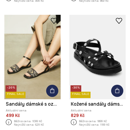
Nejnižší cena:
499 Kč
Nejnižší cena:
869 Kč
-20%
-30%
FINAL SALE
FINAL SALE
Sandály dámské s ozdobnou aplikací černá barva
Kožené sandály dámské s ozdobnou aplikací černá barva
Aktuální cena:
Aktuální cena:
499 Kč
829 Kč
Běžná cena:
1099 Kč
Běžná cena:
1899 Kč
Nejnižší cena:
629 Kč
Nejnižší cena:
1199 Kč