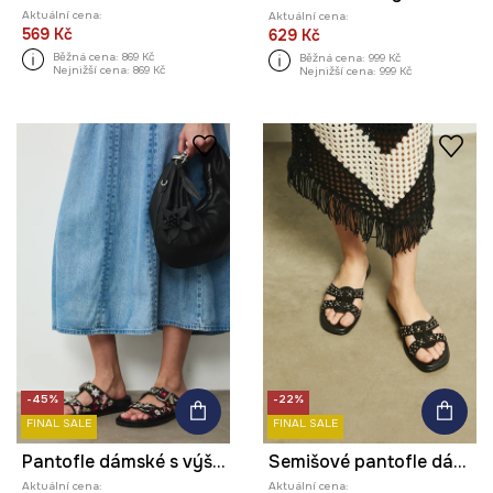
Aktuální cena:
Aktuální cena:
569 Kč
629 Kč
Běžná cena:
869 Kč
Běžná cena:
999 Kč
Nejnižší cena:
869 Kč
Nejnižší cena:
999 Kč
-45%
-22%
FINAL SALE
FINAL SALE
Pantofle dámské s výšivkou
Semišové pantofle dámské s ozdobnou aplikací černá barva
Aktuální cena:
Aktuální cena: