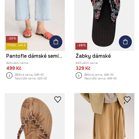
-20%
FINAL SALE
-26%
Pantofle dámské semišové
Žabky dámské
Aktuální cena:
Aktuální cena:
499 Kč
329 Kč
Běžná cena:
949 Kč
Běžná cena:
449 Kč
Nejnižší cena:
629 Kč
Nejnižší cena:
449 Kč