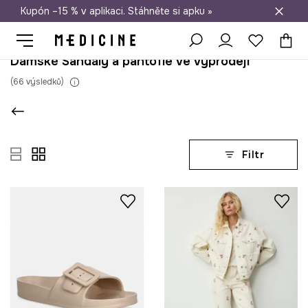
Kupón –15 % v aplikaci. Stáhněte si apku »
Doprava zdarma při nákupu nad 1 200 Kč
Dámské Sandály a pantofle ve výprodeji
(
66
výsledků
)
Filtr