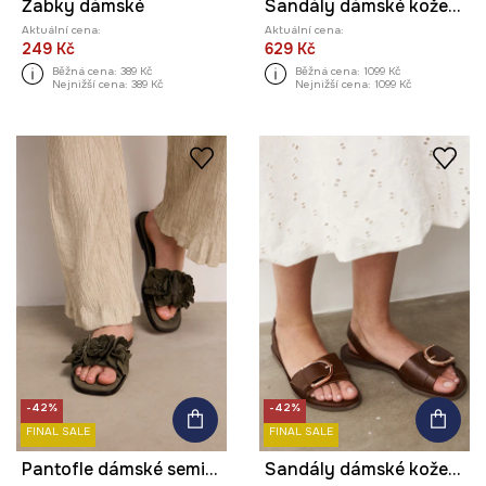
Žabky dámské
Sandály dámské kožené s přezkami
Aktuální cena:
Aktuální cena:
249 Kč
629 Kč
Běžná cena:
389 Kč
Běžná cena:
1099 Kč
Nejnižší cena:
389 Kč
Nejnižší cena:
1099 Kč
-42%
-42%
FINAL SALE
FINAL SALE
Pantofle dámské semišové
Sandály dámské kožené s přezkou