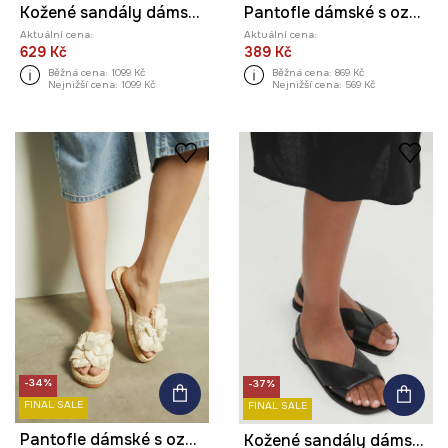
Kožené sandály dámské s ozdobnou sponou hnědá barva
Pantofle dámské s ozdobnou aplikací černá barva
Aktuální cena:
Aktuální cena:
629 Kč
389 Kč
Běžná cena:
1099 Kč
Běžná cena:
869 Kč
Nejnižší cena:
1099 Kč
Nejnižší cena:
569 Kč
-34%
-37%
FINAL SALE
FINAL SALE
Pantofle dámské s ozdobnou aplikací béžová barva
Kožené sandály dámské černá barva