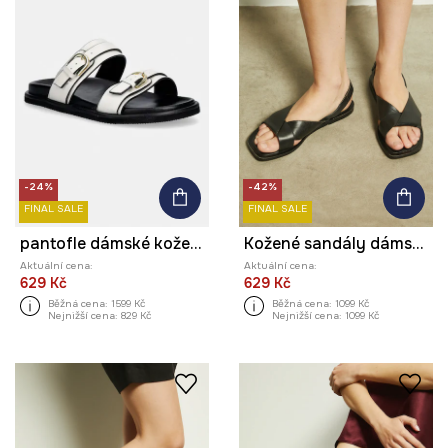
-24%
-42%
FINAL SALE
FINAL SALE
pantofle dámské kožené
Kožené sandály dámské černá barva
Aktuální cena:
Aktuální cena:
629 Kč
629 Kč
Běžná cena:
1599 Kč
Běžná cena:
1099 Kč
Nejnižší cena:
829 Kč
Nejnižší cena:
1099 Kč