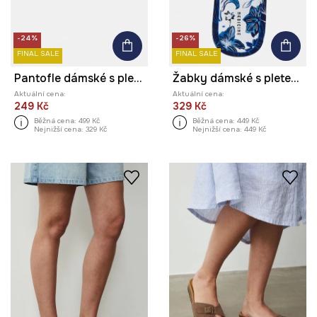
-24%
-26%
FINAL SALE
FINAL SALE
Pantofle dámské s pletenými pásky
Žabky dámské s pletenými pásky
Aktuální cena:
Aktuální cena:
249 Kč
329 Kč
Běžná cena:
499 Kč
Běžná cena:
449 Kč
Nejnižší cena:
329 Kč
Nejnižší cena:
449 Kč