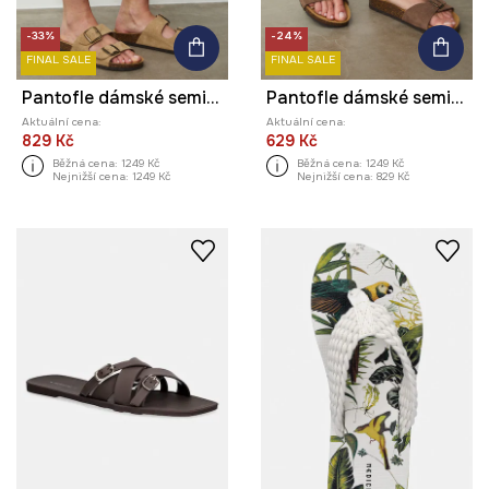
-33%
-24%
FINAL SALE
FINAL SALE
Pantofle dámské semišové s přezkami
Pantofle dámské semišové s přezkou
Aktuální cena:
Aktuální cena:
829 Kč
629 Kč
Běžná cena:
1249 Kč
Běžná cena:
1249 Kč
Nejnižší cena:
1249 Kč
Nejnižší cena:
829 Kč