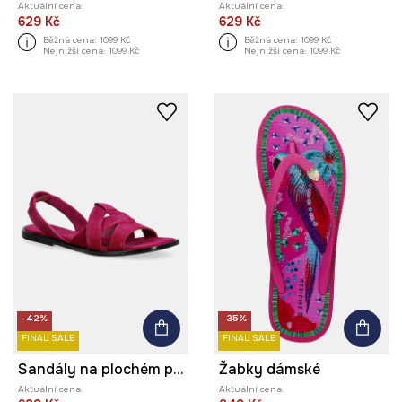
Aktuální cena:
Aktuální cena:
629 Kč
629 Kč
Běžná cena:
1099 Kč
Běžná cena:
1099 Kč
Nejnižší cena:
1099 Kč
Nejnižší cena:
1099 Kč
-42%
-35%
FINAL SALE
FINAL SALE
Sandály na plochém podpatku dámské semišové
Žabky dámské
Aktuální cena:
Aktuální cena: