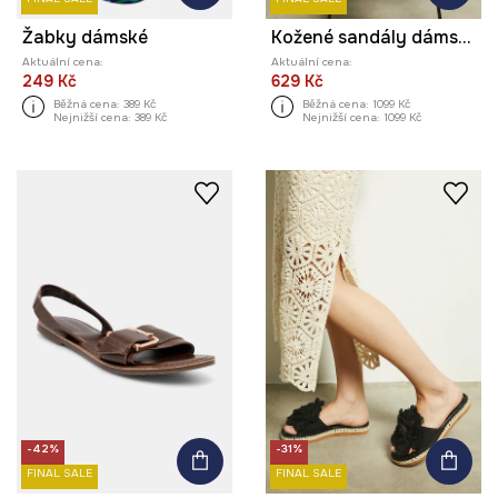
Žabky dámské
Kožené sandály dámské se štětinami béžová barva
Aktuální cena:
Aktuální cena:
249 Kč
629 Kč
Běžná cena:
389 Kč
Běžná cena:
1099 Kč
Nejnižší cena:
389 Kč
Nejnižší cena:
1099 Kč
-42%
-31%
FINAL SALE
FINAL SALE