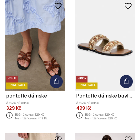
-26%
-39%
FINAL SALE
FINAL SALE
pantofle dámské
Pantofle dámské bavlněné s korálky
Aktuální cena:
Aktuální cena:
329 Kč
499 Kč
Běžná cena:
629 Kč
Běžná cena:
829 Kč
Nejnižší cena:
449 Kč
Nejnižší cena:
829 Kč