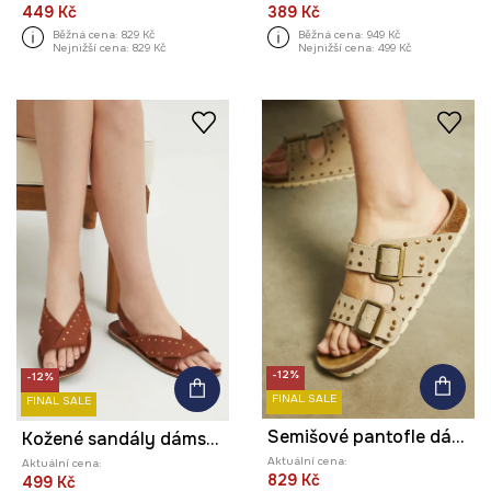
449 Kč
389 Kč
Běžná cena:
829 Kč
Běžná cena:
949 Kč
Nejnižší cena:
829 Kč
Nejnižší cena:
499 Kč
-12%
-12%
FINAL SALE
FINAL SALE
Semišové pantofle dámské s přezkami béžová barva
Kožené sandály dámské hnědá barva
Aktuální cena:
Aktuální cena:
829 Kč
499 Kč