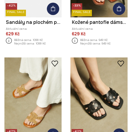
-42%
-33%
FINAL SALE
FINAL SALE
Sandály na plochém podpatku dámské semišové
Kožené pantofle dámské s ozdobnou aplikací hnědá barva
Aktuální cena:
Aktuální cena:
629 Kč
629 Kč
Běžná cena:
1099 Kč
Běžná cena:
949 Kč
Nejnižší cena:
1099 Kč
Nejnižší cena:
949 Kč
-47%
-42%