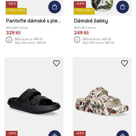
-34%
-44%
FINAL SALE
FINAL SALE
Pantofle dámské s pletenými pásky
Dámské žabky
Aktuální cena:
Aktuální cena:
329 Kč
249 Kč
Běžná cena:
499 Kč
Běžná cena:
449 Kč
Nejnižší cena:
499 Kč
Nejnižší cena:
449 Kč
-24%
-42%