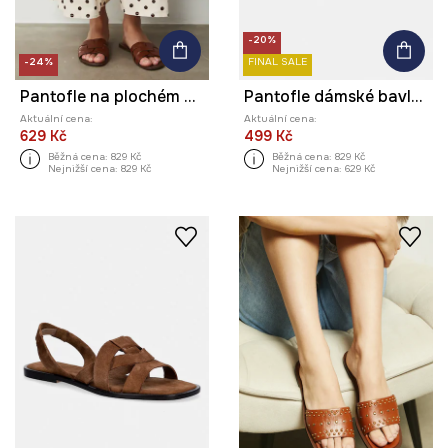
-20%
-24%
FINAL SALE
Pantofle na plochém podpatku dámské kožené
Pantofle dámské bavlněné s korálky
Aktuální cena:
Aktuální cena:
629 Kč
499 Kč
Běžná cena:
829 Kč
Běžná cena:
829 Kč
Nejnižší cena:
829 Kč
Nejnižší cena:
629 Kč