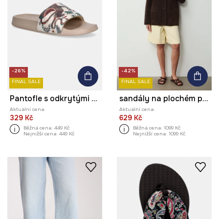
-26%
-42%
FINAL SALE
FINAL SALE
Pantofle s odkrytými prsty dámské
sandály na plochém podpatku dámské semišové
Aktuální cena:
Aktuální cena:
329 Kč
629 Kč
Běžná cena:
449 Kč
Běžná cena:
1099 Kč
Nejnižší cena:
449 Kč
Nejnižší cena:
1099 Kč