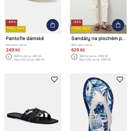
-44%
-42%
FINAL SALE
FINAL SALE
Pantofle dámské
Sandály na plochém podpatku dámské kožené
Aktuální cena:
Aktuální cena:
249 Kč
629 Kč
Běžná cena:
449 Kč
Běžná cena:
1099 Kč
Nejnižší cena:
449 Kč
Nejnižší cena:
1099 Kč