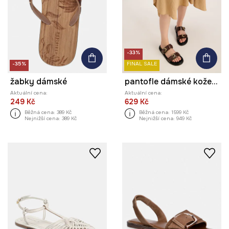
-33%
-35%
FINAL SALE
žabky dámské
pantofle dámské kožené
Aktuální cena:
Aktuální cena:
249 Kč
629 Kč
Běžná cena:
389 Kč
Běžná cena:
1599 Kč
Nejnižší cena:
389 Kč
Nejnižší cena:
949 Kč