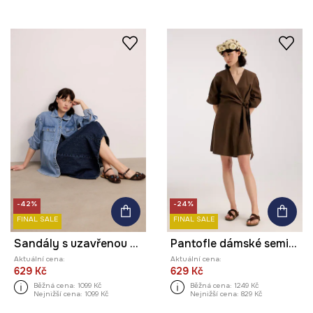
-42%
-24%
FINAL SALE
FINAL SALE
Sandály s uzavřenou špičkou dámské semišové
Pantofle dámské semišové
Aktuální cena:
Aktuální cena:
629 Kč
629 Kč
Běžná cena:
1099 Kč
Běžná cena:
1249 Kč
Nejnižší cena:
1099 Kč
Nejnižší cena:
829 Kč