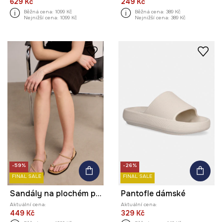
629 Kč
249 Kč
Běžná cena:
1099 Kč
Běžná cena:
389 Kč
Nejnižší cena:
1099 Kč
Nejnižší cena:
389 Kč
-59%
-26%
FINAL SALE
FINAL SALE
Sandály na plochém podpatku dámské semišové
Pantofle dámské
Aktuální cena:
Aktuální cena:
449 Kč
329 Kč