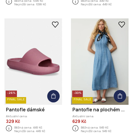
Běžná cena:
1099 Kč
Běžná cena:
449 Kč
Nejnižší cena:
1099 Kč
Nejnižší cena:
449 Kč
-26%
-33%
FINAL SALE
FINAL SALE
Pantofle dámské
Pantofle na plochém podpatku dámské kožené
Aktuální cena:
Aktuální cena:
329 Kč
629 Kč
Běžná cena:
449 Kč
Běžná cena:
949 Kč
Nejnižší cena:
449 Kč
Nejnižší cena:
949 Kč