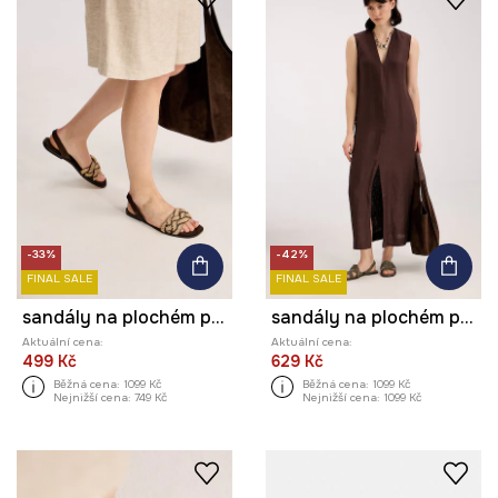
-33%
-42%
FINAL SALE
FINAL SALE
sandály na plochém podpatku dámské s korálky
sandály na plochém podpatku dámské semišové
Aktuální cena:
Aktuální cena:
499 Kč
629 Kč
Běžná cena:
1099 Kč
Běžná cena:
1099 Kč
Nejnižší cena:
749 Kč
Nejnižší cena:
1099 Kč