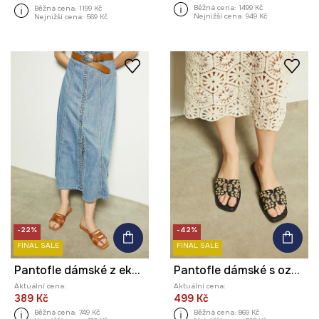
Běžná cena:
1499 Kč
Běžná cena:
1199 Kč
Nejnižší cena:
949 Kč
Nejnižší cena:
569 Kč
-22%
-42%
FINAL SALE
FINAL SALE
Pantofle dámské z ekokůže hnědá barva
Pantofle dámské s ozdobnou aplikací černá barva
Aktuální cena:
Aktuální cena:
389 Kč
499 Kč
Běžná cena:
749 Kč
Běžná cena:
869 Kč