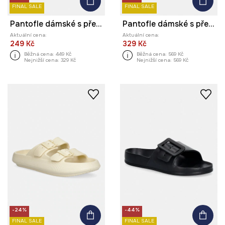
FINAL SALE
FINAL SALE
Pantofle dámské s přezkami
Pantofle dámské s přezkami
Aktuální cena:
Aktuální cena:
249 Kč
329 Kč
Běžná cena:
449 Kč
Běžná cena:
569 Kč
Nejnižší cena:
329 Kč
Nejnižší cena:
569 Kč
-24%
-44%
FINAL SALE
FINAL SALE