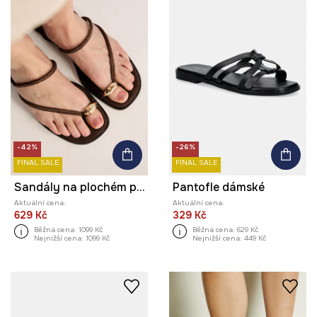
-42%
-26%
FINAL SALE
FINAL SALE
Sandály na plochém podpatku dámské semišové
Pantofle dámské
Aktuální cena:
Aktuální cena:
629 Kč
329 Kč
Běžná cena:
1099 Kč
Běžná cena:
629 Kč
Nejnižší cena:
1099 Kč
Nejnižší cena:
449 Kč