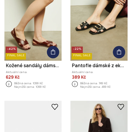
-42%
-22%
FINAL SALE
FINAL SALE
Kožené sandály dámské hnědá barva
Pantofle dámské z ekokůže černá barva
Aktuální cena:
Aktuální cena:
629 Kč
389 Kč
Běžná cena:
1099 Kč
Běžná cena:
749 Kč
Nejnižší cena:
1099 Kč
Nejnižší cena:
499 Kč