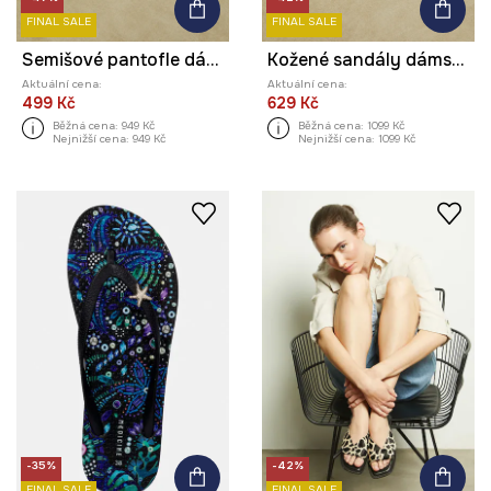
FINAL SALE
FINAL SALE
Semišové pantofle dámské s ozdobnou aplikací hnědá barva
Kožené sandály dámské s pletenými pásky černá barva
Aktuální cena:
Aktuální cena:
499 Kč
629 Kč
Běžná cena:
949 Kč
Běžná cena:
1099 Kč
Nejnižší cena:
949 Kč
Nejnižší cena:
1099 Kč
-35%
-42%
FINAL SALE
FINAL SALE