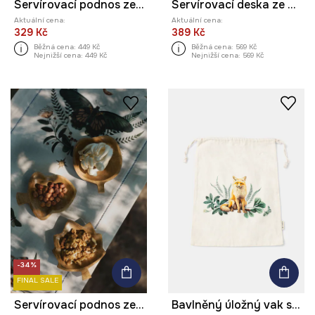
Servírovací podnos ze dřeva - dýně
Servírovací deska ze dřeva, s rytinou
Aktuální cena:
Aktuální cena:
329 Kč
389 Kč
Běžná cena:
449 Kč
Běžná cena:
569 Kč
Nejnižší cena:
449 Kč
Nejnižší cena:
569 Kč
-34%
FINAL SALE
Servírovací podnos ze dřeva (3-pack)
Bavlněný úložný vak s potiskem, 30 x 40 cm