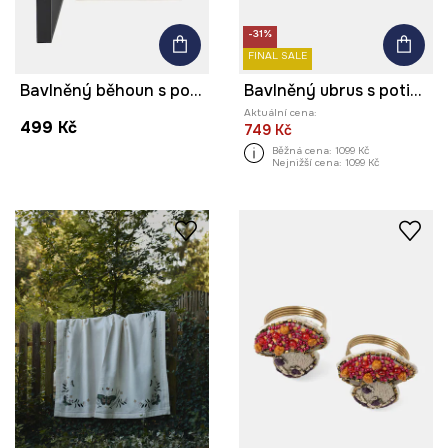
-31%
FINAL SALE
Bavlněný běhoun s potiskem 40 x 180 cm
Bavlněný ubrus s potiskem 150 x 250 cm
Aktuální cena:
499 Kč
749 Kč
Běžná cena:
1099 Kč
Nejnižší cena:
1099 Kč