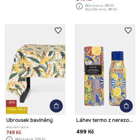
Běžná cena:
389 Kč
Nejnižší cena:
389 Kč
-31%
FINAL SALE
Ubrousek bavlněný
Láhev termo z nerezové oceli 500 ml
Aktuální cena:
499 Kč
749 Kč
Běžná cena:
1099 Kč