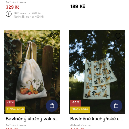
Aktuální cena:
189 Kč
329 Kč
Běžná cena:
499 Kč
Nejnižší cena:
499 Kč
-31%
-35%
FINAL SALE
FINAL SALE
Bavlněný úložný vak s potiskem, 30 x 40 cm
Bavlněné kuchyňské utěrky se vzorem (2-pack)
Aktuální cena:
Aktuální cena: