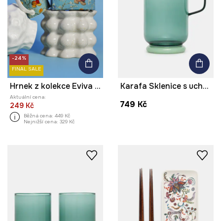
-24%
FINAL SALE
Hrnek z kolekce Eviva L'arte, 460 ml
Karafa Sklenice s uchem
Aktuální cena:
749 Kč
249 Kč
Běžná cena:
449 Kč
Nejnižší cena:
329 Kč