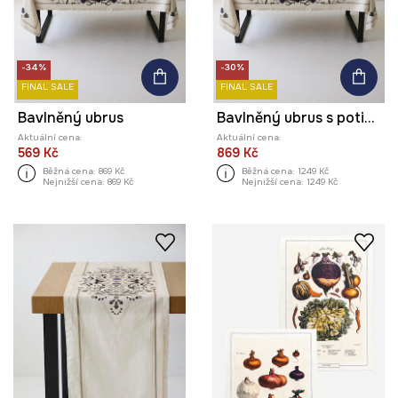
-34%
-30%
FINAL SALE
FINAL SALE
Bavlněný ubrus
Bavlněný ubrus s potiskem 150 x 250 cm
Aktuální cena:
Aktuální cena:
569 Kč
869 Kč
Běžná cena:
869 Kč
Běžná cena:
1249 Kč
Nejnižší cena:
869 Kč
Nejnižší cena:
1249 Kč