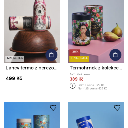
-38%
ART SERIES
FINAL SALE
Láhev termo z nerezové oceli z kolekce Ilona Tambor x Medicine
Termohrnek z kolekce Frida
Aktuální cena:
499 Kč
389 Kč
Běžná cena:
629 Kč
Nejnižší cena:
629 Kč