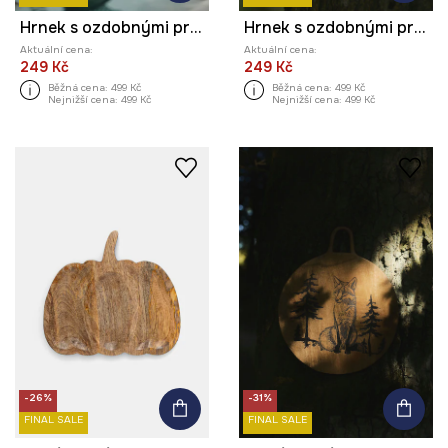
Hrnek s ozdobnými prvky (2-pack)
Hrnek s ozdobnými prvky (2-pack)
Aktuální cena:
Aktuální cena:
249 Kč
249 Kč
Běžná cena:
499 Kč
Běžná cena:
499 Kč
Nejnižší cena:
499 Kč
Nejnižší cena:
499 Kč
-26%
-31%
FINAL SALE
FINAL SALE