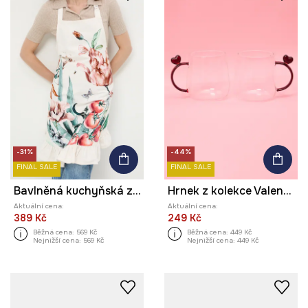
-31%
-44%
FINAL SALE
FINAL SALE
Bavlněná kuchyňská zástěra se vzorem
Hrnek z kolekce Valentine’s Day (2-pack)
Aktuální cena:
Aktuální cena:
389 Kč
249 Kč
Běžná cena:
569 Kč
Běžná cena:
449 Kč
Nejnižší cena:
569 Kč
Nejnižší cena:
449 Kč