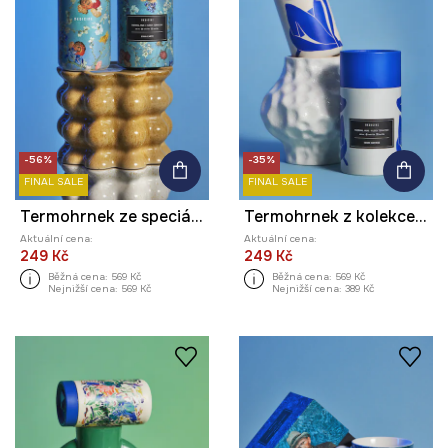
-56%
-35%
FINAL SALE
FINAL SALE
Termohrnek ze speciální kolekce Eviva L'arte
Termohrnek z kolekce Eviva L'arte, 480 ml
Aktuální cena:
Aktuální cena:
249 Kč
249 Kč
Běžná cena:
569 Kč
Běžná cena:
569 Kč
Nejnižší cena:
569 Kč
Nejnižší cena:
389 Kč