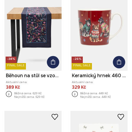
-38%
-26%
FINAL SALE
FINAL SALE
Běhoun na stůl se vzorem, 40 x 160 cm
Keramický hrnek 460 ml s motivem koček
Aktuální cena:
Aktuální cena:
389 Kč
329 Kč
Běžná cena:
629 Kč
Běžná cena:
449 Kč
Nejnižší cena:
629 Kč
Nejnižší cena:
449 Kč