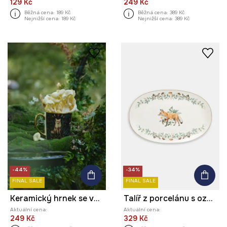
129 Kč
249 Kč
Běžná cena:
189 Kč
Běžná cena:
389 Kč
Nejnižší cena:
189 Kč
Nejnižší cena:
389 Kč
-44%
-34%
FINAL SALE
FINAL SALE
Keramický hrnek se vzorem, 460 ml
Talíř z porcelánu s ozdobným vzorem
Aktuální cena:
Aktuální cena:
249 Kč
329 Kč