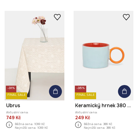
-31%
-35%
FINAL SALE
FINAL SALE
Ubrus
Keramický hrnek 380 ml
Aktuální cena:
Aktuální cena:
749 Kč
249 Kč
Běžná cena:
1099 Kč
Běžná cena:
389 Kč
Nejnižší cena:
1099 Kč
Nejnižší cena:
389 Kč