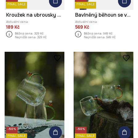
FINAL SALE
FINAL SALE
Kroužek na ubrousky dýně (2-pack)
Bavlněný běhoun se vzorem, 40 x 160 cm
Aktuální cena:
Aktuální cena:
189 Kč
569 Kč
Běžná cena:
329 Kč
Běžná cena:
949 Kč
Nejnižší cena:
329 Kč
Nejnižší cena:
949 Kč
-50%
-50%
FINAL SALE
FINAL SALE