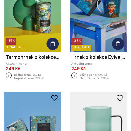
-35%
-24%
FINAL SALE
FINAL SALE
Termohrnek z kolekce Eviva L'arte, 480 ml
Hrnek z kolekce Eviva L'arte, 460 ml
Aktuální cena:
Aktuální cena:
249 Kč
249 Kč
Běžná cena:
569 Kč
Běžná cena:
449 Kč
Nejnižší cena:
389 Kč
Nejnižší cena:
329 Kč