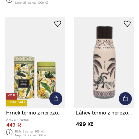
Nejnižší cena:
1099 Kč
-21%
FINAL SALE
Hrnek termo z nerezové oceli 480 ml
Láhev termo z nerezové oceli 500 ml
Aktuální cena:
499 Kč
449 Kč
Běžná cena:
569 Kč
Nejnižší cena:
569 Kč