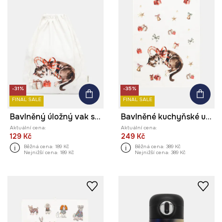
-31%
-35%
FINAL SALE
FINAL SALE
Bavlněný úložný vak s potiskem, 30 x 40 cm
Bavlněné kuchyňské utěrky se vzorem (2-pack)
Aktuální cena:
Aktuální cena:
129 Kč
249 Kč
Běžná cena:
189 Kč
Běžná cena:
389 Kč
Nejnižší cena:
189 Kč
Nejnižší cena:
389 Kč