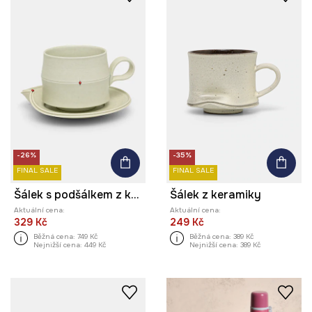
-26%
-35%
FINAL SALE
FINAL SALE
Šálek s podšálkem z keramiky
Šálek z keramiky
Aktuální cena:
Aktuální cena:
329 Kč
249 Kč
Běžná cena:
749 Kč
Běžná cena:
389 Kč
Nejnižší cena:
449 Kč
Nejnižší cena:
389 Kč