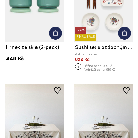
-36%
FINAL SALE
Hrnek ze skla (2-pack)
Sushi set s ozdobným vzorem
Aktuální cena:
449 Kč
629 Kč
Běžná cena:
989 Kč
Nejnižší cena:
989 Kč