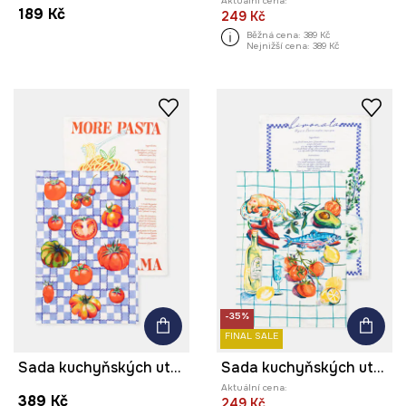
Aktuální cena:
189 Kč
249 Kč
Běžná cena:
389 Kč
Nejnižší cena:
389 Kč
-35%
FINAL SALE
Sada kuchyňských utěrek bavlněných
Sada kuchyňských utěrek s lnem
Aktuální cena:
389 Kč
249 Kč