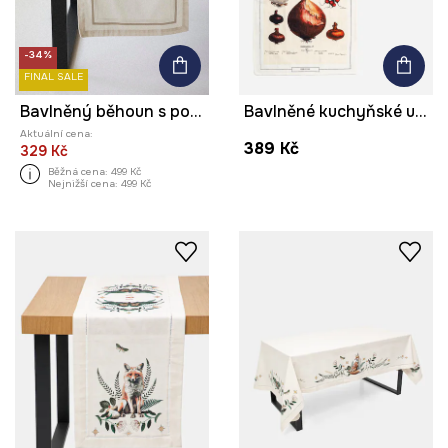
-34%
FINAL SALE
Bavlněný běhoun s potiskem 40 x 180 cm
Bavlněné kuchyňské utěrky se vzorem (2-pack) více barev
Aktuální cena:
389 Kč
329 Kč
Běžná cena:
499 Kč
Nejnižší cena:
499 Kč