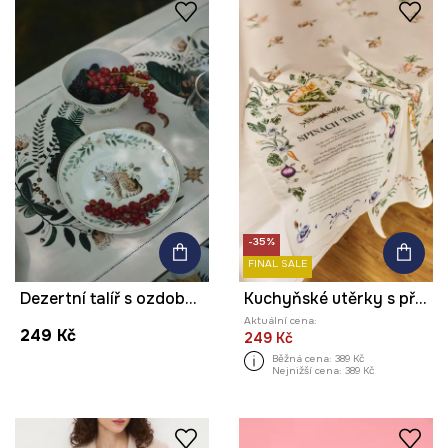
-35%
FINAL SALE
Dezertní talíř s ozdobným vzorem
Kuchyňské utěrky s příměsí lnu, se vzorem (2-pack)
Aktuální cena:
249 Kč
249 Kč
Běžná cena:
389 Kč
Nejnižší cena:
389 Kč