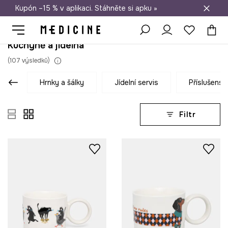
Kupón –15 % v aplikaci. Stáhněte si apku »
Doprava zdarma při nákupu nad 1 200 Kč
Kuchyně a jídelna
(
107
výsledků
)
hrnky a šálky
jídelní servis
příslušenst
Filtr