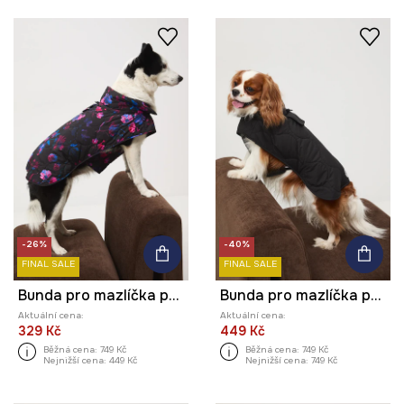
-26%
-40%
FINAL SALE
FINAL SALE
Bunda pro mazlíčka prošívaná
Bunda pro mazlíčka prošívaná
Aktuální cena:
Aktuální cena:
329 Kč
449 Kč
Běžná cena:
749 Kč
Běžná cena:
749 Kč
Nejnižší cena:
449 Kč
Nejnižší cena:
749 Kč