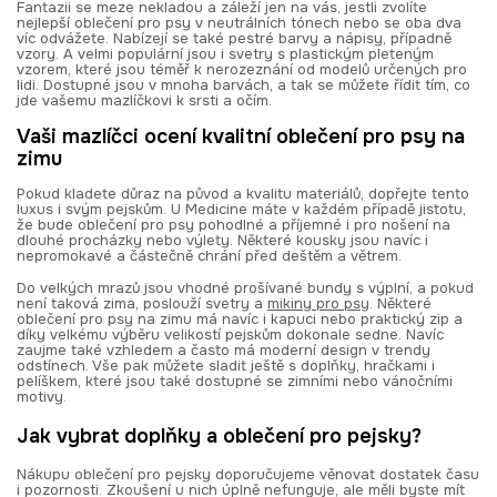
Fantazii se meze nekladou a záleží jen na vás, jestli zvolíte
nejlepší oblečení pro psy v neutrálních tónech nebo se oba dva
víc odvážete. Nabízejí se také pestré barvy a nápisy, případně
vzory. A velmi populární jsou i svetry s plastickým pleteným
vzorem, které jsou téměř k nerozeznání od modelů určených pro
lidi. Dostupné jsou v mnoha barvách, a tak se můžete řídit tím, co
jde vašemu mazlíčkovi k srsti a očím.
Vaši mazlíčci ocení kvalitní oblečení pro psy na
zimu
Pokud kladete důraz na původ a kvalitu materiálů, dopřejte tento
luxus i svým pejskům. U Medicine máte v každém případě jistotu,
že bude oblečení pro psy pohodlné a příjemné i pro nošení na
dlouhé procházky nebo výlety. Některé kousky jsou navíc i
nepromokavé a částečně chrání před deštěm a větrem.
Do velkých mrazů jsou vhodné prošívané bundy s výplní, a pokud
není taková zima, poslouží svetry a
mikiny pro psy
. Některé
oblečení pro psy na zimu má navíc i kapuci nebo praktický zip a
díky velkému výběru velikostí pejskům dokonale sedne. Navíc
zaujme také vzhledem a často má moderní design v trendy
odstínech. Vše pak můžete sladit ještě s doplňky, hračkami i
pelíškem, které jsou také dostupné se zimními nebo vánočními
motivy.
Jak vybrat doplňky a oblečení pro pejsky?
Nákupu oblečení pro pejsky doporučujeme věnovat dostatek času
i pozornosti. Zkoušení u nich úplně nefunguje, ale měli byste mít