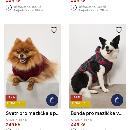
449 Kč
449 Kč
Běžná cena:
829 Kč
Běžná cena:
749 Kč
Nejnižší cena:
829 Kč
Nejnižší cena:
749 Kč
-50%
-45%
FINAL SALE
FINAL SALE
Svetr pro mazlíčka s pletenou vazbou
Bunda pro mazlíčka voděodolný povrch
Aktuální cena:
Aktuální cena:
249 Kč
449 Kč