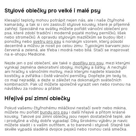
Stylové oblečky pro velké i malé psy
Klesající teploty mohou potrápit nejen nás, ale i naše čtyřnohé
kamarády, a tak si i oni zaslouží stylové kousky, které je příjemně
zahřejí. Speciálně na svátky můžete pořídit vánoční oblečení pro
psa, které zdobí tradiční i moderně pojaté motivy perníčků, lišek
nebo stromečků. A opravdu stylovým mazlíčkům se budou líbit i
ponožky nebo
svetry pro psy
s norským vzorem, který působí
decentně a můžou je nosit po celou zimu. Typickými barvami jsou
červená a zelená, ale třeba i modrá nebo bílá. Stačí se inspirovat
na e-shopu Medicine.
Nejde jen o psí oblečení, ale také o
doplňky pro psy
, mezi kterými
vynikají zejména dekorativní obojky, motýlky a šátky. A nechybí
ani hračky s vánočními motivy, mezi kterými najdete klasické
kostičky a zvířátka i čistě vánoční perníčky. Dopřejte jim tedy to,
co mají nejraději, a dejte si záležet na dokonalých svátečních
kombinacích. Pak už můžete společně vyrazit ven nebo rovnou na
návštěvu za rodinou a přáteli.
Hřejivé psí zimní oblečky
Pokud vašemu čtyřnohému miláčkovi nestačí svetr nebo mikina,
můžete mu pořídit
bundy pro psy
i další hřejivé a přitom krásné
kousky. Takové psí zimní oblečky jsou nejen dostatečně teplé, ale
i prodyšné a vždy dobře vypadají. Díky širokému výběru je navíc
můžete sladit i s vaším outfitem, a to barevně i stylově. Stejně tak
skvěle vypadá sladěná dvojice pejsků nebo rovnou celá smečka.