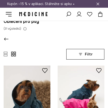
Kupón –15 % v aplikaci. Stáhněte si apku »
Doprava zdarma při nákupu nad 1 200 Kč
Oblečení pro psy
(
31
výsledků
)
Filtr