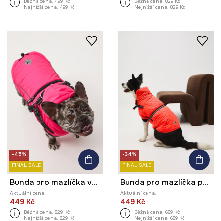
Běžná cena:
499 Kč
Běžná cena:
829 Kč
Nejnižší cena:
499 Kč
Nejnižší cena:
829 Kč
-45%
-34%
FINAL SALE
FINAL SALE
Bunda pro mazlíčka voděodolný povrch
Bunda pro mazlíčka prošívaná
Aktuální cena:
Aktuální cena:
449 Kč
449 Kč
Běžná cena:
829 Kč
Běžná cena:
689 Kč
Nejnižší cena:
829 Kč
Nejnižší cena:
689 Kč