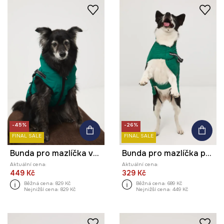
-45%
-26%
FINAL SALE
FINAL SALE
Bunda pro mazlíčka voděodolný povrch
Bunda pro mazlíčka prošívaná
Aktuální cena:
Aktuální cena:
449 Kč
329 Kč
Běžná cena:
829 Kč
Běžná cena:
689 Kč
Nejnižší cena:
829 Kč
Nejnižší cena:
449 Kč