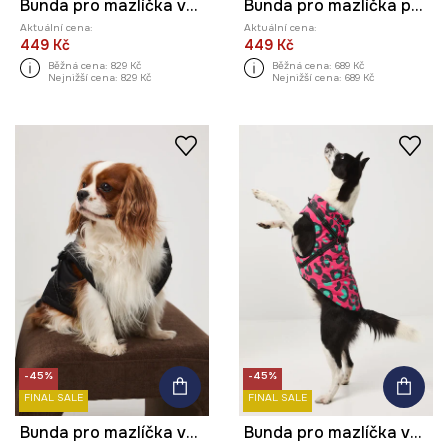
Bunda pro mazlíčka voděodolný povrch
Bunda pro mazlíčka prošívaná
Aktuální cena:
Aktuální cena:
449 Kč
449 Kč
Běžná cena:
829 Kč
Běžná cena:
689 Kč
Nejnižší cena:
829 Kč
Nejnižší cena:
689 Kč
-45%
-45%
FINAL SALE
FINAL SALE
Bunda pro mazlíčka voděodolný povrch
Bunda pro mazlíčka voděodolný povrch