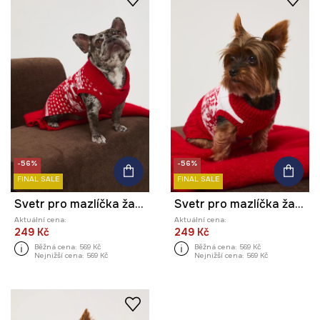
-56%
-56%
FINAL SALE
FINAL SALE
Svetr pro mazlíčka žakárová tkanina, se vzorem
Svetr pro mazlíčka žakárová tkanina, se vzorem
Aktuální cena:
Aktuální cena:
249 Kč
249 Kč
Běžná cena:
569 Kč
Běžná cena:
569 Kč
Nejnižší cena:
569 Kč
Nejnižší cena:
569 Kč