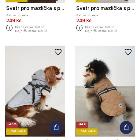
Svetr pro mazlíčka s pletenou vazbou
Svetr pro mazlíčka s pletenou vazbou
Aktuální cena:
Aktuální cena:
249 Kč
249 Kč
Běžná cena:
499 Kč
Běžná cena:
499 Kč
Nejnižší cena:
499 Kč
Nejnižší cena:
499 Kč
-45%
-34%
FINAL SALE
FINAL SALE