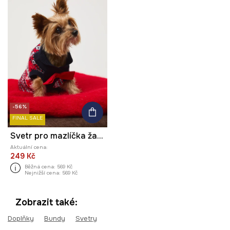
-56%
FINAL SALE
Svetr pro mazlíčka žakárová tkanina, se vzorem
Aktuální cena:
249 Kč
Běžná cena:
569 Kč
Nejnižší cena:
569 Kč
Zobrazit také:
Doplňky
Bundy
Svetry