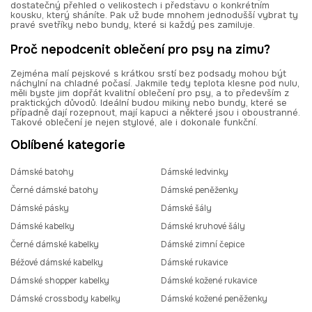
dostatečný přehled o velikostech i představu o konkrétním
kousku, který sháníte. Pak už bude mnohem jednodušší vybrat ty
pravé svetříky nebo bundy, které si každý pes zamiluje.
Proč nepodcenit oblečení pro psy na zimu?
Zejména malí pejskové s krátkou srstí bez podsady mohou být
náchylní na chladné počasí. Jakmile tedy teplota klesne pod nulu,
měli byste jim dopřát kvalitní oblečení pro psy, a to především z
praktických důvodů. Ideální budou mikiny nebo bundy, které se
případně dají rozepnout, mají kapuci a některé jsou i oboustranné.
Takové oblečení je nejen stylové, ale i dokonale funkční.
Oblíbené kategorie
Dámské batohy
Dámské ledvinky
Černé dámské batohy
Dámské peněženky
Dámské pásky
Dámské šály
Dámské kabelky
Dámské kruhové šály
Černé dámské kabelky
Dámské zimní čepice
Béžové dámské kabelky
Dámské rukavice
Dámské shopper kabelky
Dámské kožené rukavice
Dámské crossbody kabelky
Dámské kožené peněženky