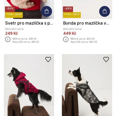
-50%
-45%
FINAL SALE
FINAL SALE
Svetr pro mazlíčka s pletenou vazbou
Bunda pro mazlíčka voděodolný povrch
Aktuální cena:
Aktuální cena:
249 Kč
449 Kč
Běžná cena:
499 Kč
Běžná cena:
829 Kč
Nejnižší cena:
499 Kč
Nejnižší cena:
829 Kč