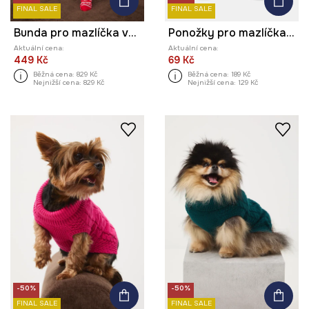
FINAL SALE
FINAL SALE
Bunda pro mazlíčka voděodolný povrch
Ponožky pro mazlíčka vánoční
Aktuální cena:
Aktuální cena:
449 Kč
69 Kč
Běžná cena:
829 Kč
Běžná cena:
189 Kč
Nejnižší cena:
829 Kč
Nejnižší cena:
129 Kč
-50%
-50%
FINAL SALE
FINAL SALE