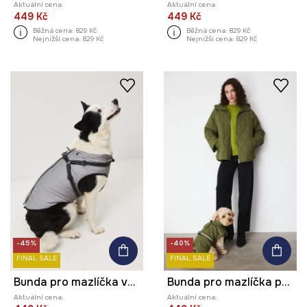
Aktuální cena:
Aktuální cena:
449 Kč
449 Kč
Běžná cena:
829 Kč
Běžná cena:
829 Kč
Nejnižší cena:
829 Kč
Nejnižší cena:
829 Kč
-45%
-40%
FINAL SALE
FINAL SALE
Bunda pro mazlíčka voděodolný povrch
Bunda pro mazlíčka prošívaná
Aktuální cena:
Aktuální cena: