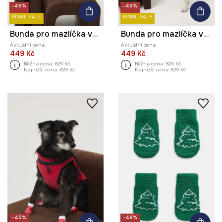
-45%
-45%
FINAL SALE
FINAL SALE
Bunda pro mazlíčka voděodolný povrch
Bunda pro mazlíčka voděodolný povrch
Aktuální cena:
Aktuální cena:
449 Kč
449 Kč
Běžná cena:
829 Kč
Běžná cena:
829 Kč
Nejnižší cena:
829 Kč
Nejnižší cena:
829 Kč
-45%
-46%