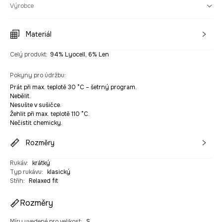
Výrobce
Materiál
Celý produkt
:
94% Lyocell, 6% Len
Pokyny pro údržbu
:
Prát při max. teplotě 30 °C – šetrný program.
Nebělit.
Nesušte v sušičce.
Žehlit při max. teplotě 110 °C.
Nečistit chemicky.
Rozměry
Rukáv
:
krátký
Typ rukávu
:
klasický
Střih
:
Relaxed fit
Rozměry
Míry uvedené pro velikost
:
S.