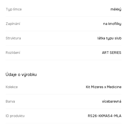
Typ límce
měkký
Zapínání
na knoflíky
Struktura
látka typu slub
Rozlišení
ART SERIES
Údaje o výrobku
Kolekce
Kit Mizeres x Medicine
Barva
vícebarevná
ID produktu
RS26-KKMA54-MLA