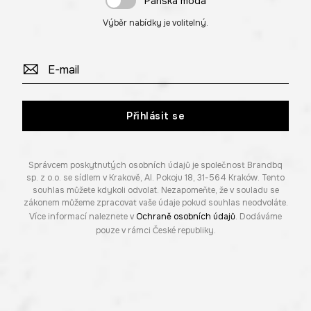
Pánská móda
Výběr nabídky je volitelný.
Přihlásit se
Správcem poskytnutých osobních údajů je společnost Brandbq
sp. z o.o. se sídlem v Krakově, Al. Pokoju 18, 31-564 Kraków. Tento
souhlas můžete kdykoli odvolat. Nezapomeňte, že v souladu se
zákonem můžeme zpracovat vaše údaje pokud souhlas neodvoláte.
Více informací naleznete v
Ochraně osobních údajů
. Dodáváme
pouze v rámci České republiky.