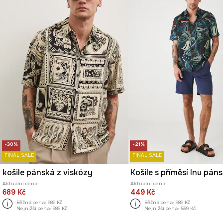
-30%
-21%
FINAL SALE
FINAL SALE
košile pánská z viskózy
Aktuální cena:
Aktuální cena:
689 Kč
449 Kč
Běžná cena:
989 Kč
Běžná cena:
989 Kč
Nejnižší cena:
989 Kč
Nejnižší cena:
569 Kč