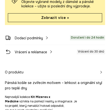
Objevte vybrané modely z dámské a pánské
kolekce – užijte si poslední dny výprodeje.
Zobrazit více »
Doručení i do 24 hodin
Dodací podmínky
Vrácení do 30 dnů
Vrácení a reklamace
O produktu
Pánská košile se zvířecím motivem – lehkost a originální styl
pro teplé dny
Nejnovější kolekce
Kit Mizeres x
Medicine
vznikla na pomezí reality a imaginace. Je
to projekt, který nenabízí hotové odpovědi,