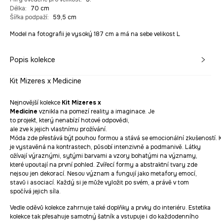
Délka
:
70 cm
Šířka podpaží
:
59,5 cm
Model na fotografii je vysoký 187 cm a má na sebe velikost L
Popis kolekce
Kit Mizeres x Medicine
Nejnovější kolekce
Kit Mizeres x
Medicine
vznikla na pomezí reality a imaginace. Je
to projekt, který nenabízí hotové odpovědi,
ale zve k jejich vlastnímu prožívání.
Móda zde přestává být pouhou formou a stává se emocionální zkušeností. 
je vystavěná na kontrastech, působí intenzivně a podmanivě. Látky
ožívají výraznými, sytými barvami a vzory bohatými na významy,
které upoutají na první pohled. Zvířecí formy a abstraktní tvary zde
nejsou jen dekorací. Nesou význam a fungují jako metafory emocí,
stavů i asociací. Každý si je může vyložit po svém, a právě v tom
spočívá jejich síla.
Vedle oděvů kolekce zahrnuje také doplňky a prvky do interiéru. Estetika
kolekce tak přesahuje samotný šatník a vstupuje i do každodenního