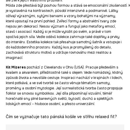
ale zve k jejich vlastnímu prožívání.
Móda zde přestává být pouhou formou a stává se emocionální zkušeností. 
je vystavěná na kontrastech, působí intenzivně a podmanivě. Látky
ožívají výraznými, sytými barvami a vzory bohatými na významy,
které upoutají na první pohled. Zvířecí formy a abstraktní tvary zde
nejsou jen dekorací. Nesou význam a fungují jako metafory emocí,
stavů i asociací. Každý si je může vyložit po svém, a právě v tom
spočívá jejich síla. Vedle oděvů kolekce zahrnuje také doplňky a prvky
do interiéru. Estetika kolekce tak přesahuje samotný šatník a vstupuje i
do každodenního prostoru. Každý kus je promyšlený do detailu,
zachovává strukturu motivů a udržuje rovnováhu mezi realitou a
imaginací.
Kit Mizeres
pochází z Clevelandu v Ohiu (USA). Pracuje především s
kvašem a akvarelem, příležitostně také s olejem. Vede nomádský, klidný
způsob života a neustále cestuje. Inspiraci nachází v krajinách i lidech,
které potkává, a ve své tvorbě se často věnuje tématům samoty,
proměny a osobní mytologie. Její surrealistická tvorba často propojuje
folklor se snovou symbolikou. Její díla připomínají vizuální, téměř
horečnaté sny plné barevných světů, bytostí, duchů a spletitých
lidských emocí – hluboce osobní, a přesto univerzální.
Čím se vyznačuje tato pánská košile ve střihu relaxed fit?