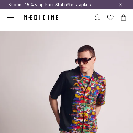
Kupón –15 % v aplikaci. Stáhněte si apku »
Doprava zdarma při nákupu nad 1 200 Kč
Medicine
On
Oblečení
Košile