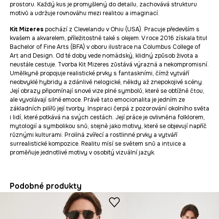
prostoru. Každý kus je promyšlený do detailu, zachovává strukturu
motivů a udržuje rovnováhu mezi realitou a imaginací.
Kit Mizeres
pochází z Clevelandu v Ohiu (USA). Pracuje především s
kvašem a akvarelem, příležitostně také s olejem. V roce 2016 získala titul
Bachelor of Fine Arts (BFA) v oboru ilustrace na Columbus College of
Art and Design. Od té doby vede nomádský, klidný způsob života a
neustále cestuje. Tvorba Kit Mizeres zůstává výrazná a nekompromisní.
Umělkyně propojuje realistické prvky s fantaskními, čímž vytváří
neobvyklé hybridy a zdánlivě nelogické, někdy až znepokojivé scény.
Její obrazy připomínají snové vize plné symbolů, které se obtížně čtou,
ale vyvolávají silné emoce. Právě tato emocionalita je jedním ze
základních pilířů její tvorby. Inspiraci čerpá z pozorování okolního světa
i lidí, které potkává na svých cestách. Její práce je ovlivněna folklorem,
mytologií a symbolikou snů, stejně jako motivy, které se objevují napříč
různými kulturami. Prolíná zvířecí a rostlinné prvky a vytváří
surrealistické kompozice. Realitu mísí se světem snů a intuice a
proměňuje jednotlivé motivy v osobitý vizuální jazyk.
Podobné produkty