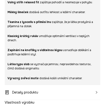
Volný střih relaxed fit
zajišťuje pohodlí a neomezuje v pohybu.
Měkký límeček
dodává outfitu lehkost a ležérní charakter.
Tkanina z lyocellu s příměsí lnu
zajišťuje, že je látka prodyšná a
příjemná na dotek.
Klasický krátký rukáv
umožňuje optimální ventilaci v teplých
dnech.
Zapínání na knoflíky s viditelnou légou
usnadňuje oblékání a
podtrhuje ležérní styl.
Látka typu slub
se vyznačuje jemnou, nepravidelnou texturou,
čímž dodává originalitu.
Výrazný zvířecí motiv
dodává košili unikátní charakter.
Detaily produktu
Vlastnosti výrobku