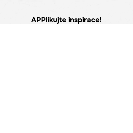
APPlikujte inspirace!
Stáhněte si naši aplikaci a získejte ještě více výhod.
Atraktivní slevy, pohodlné nakupování a upozornění na
novinky – nyní na dosah ruky.
POMOC
NAJÍT PRODEJNU
Informace