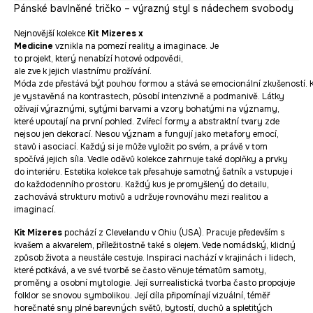
Pánské bavlněné tričko – výrazný styl s nádechem svobody
Nejnovější kolekce
Kit Mizeres x
Medicine
vznikla na pomezí reality a imaginace. Je
to projekt, který nenabízí hotové odpovědi,
ale zve k jejich vlastnímu prožívání.
Móda zde přestává být pouhou formou a stává se emocionální zkušeností. 
je vystavěná na kontrastech, působí intenzivně a podmanivě. Látky
ožívají výraznými, sytými barvami a vzory bohatými na významy,
které upoutají na první pohled. Zvířecí formy a abstraktní tvary zde
nejsou jen dekorací. Nesou význam a fungují jako metafory emocí,
stavů i asociací. Každý si je může vyložit po svém, a právě v tom
spočívá jejich síla. Vedle oděvů kolekce zahrnuje také doplňky a prvky
do interiéru. Estetika kolekce tak přesahuje samotný šatník a vstupuje i
do každodenního prostoru. Každý kus je promyšlený do detailu,
zachovává strukturu motivů a udržuje rovnováhu mezi realitou a
imaginací.
Kit Mizeres
pochází z Clevelandu v Ohiu (USA). Pracuje především s
kvašem a akvarelem, příležitostně také s olejem. Vede nomádský, klidný
způsob života a neustále cestuje. Inspiraci nachází v krajinách i lidech,
které potkává, a ve své tvorbě se často věnuje tématům samoty,
proměny a osobní mytologie. Její surrealistická tvorba často propojuje
folklor se snovou symbolikou. Její díla připomínají vizuální, téměř
horečnaté sny plné barevných světů, bytostí, duchů a spletitých