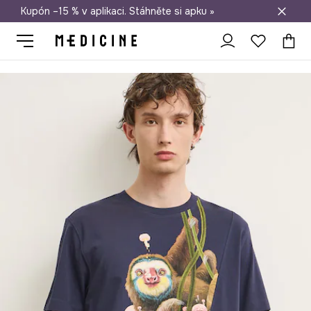
Kupón –15 % v aplikaci. Stáhněte si apku »
Doprava zdarma při nákupu nad 1 200 Kč
Medicine
On
Oblečení
Trička