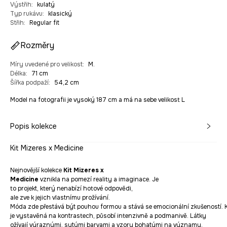
Výstřih
:
kulatý
Typ rukávu
:
klasický
Střih
:
Regular fit
Rozměry
Míry uvedené pro velikost
:
M.
Délka
:
71 cm
Šířka podpaží
:
54,2 cm
Model na fotografii je vysoký 187 cm a má na sebe velikost L
Popis kolekce
Kit Mizeres x Medicine
Nejnovější kolekce
Kit Mizeres x
Medicine
vznikla na pomezí reality a imaginace. Je
to projekt, který nenabízí hotové odpovědi,
ale zve k jejich vlastnímu prožívání.
Móda zde přestává být pouhou formou a stává se emocionální zkušeností. 
je vystavěná na kontrastech, působí intenzivně a podmanivě. Látky
ožívají výraznými, sytými barvami a vzory bohatými na významy,