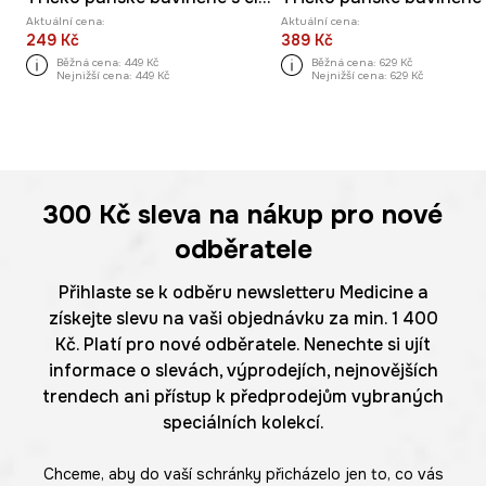
Aktuální cena:
Aktuální cena:
249 Kč
389 Kč
Běžná cena:
449 Kč
Běžná cena:
629 Kč
Nejnižší cena:
449 Kč
Nejnižší cena:
629 Kč
300 Kč
sleva na nákup pro nové
odběratele
Přihlaste se k odběru newsletteru Medicine a
získejte slevu na vaši objednávku za min. 1 400
Kč. Platí pro nové odběratele. Nenechte si ujít
informace o slevách, výprodejích, nejnovějších
trendech ani přístup k předprodejům vybraných
speciálních kolekcí.
Chceme, aby do vaší schránky přicházelo jen to, co vás