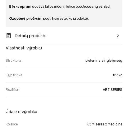
Efekt oprání
dodává látce módní, lehce opotřebovaný vzhled.
Ozdobné prošívání
podtrhuje estetiku produktu.
Detaily produktu
Vlastnosti výrobku
Struktura
pletenina single jersey
Typ trička
tričko
Rozlišení
ART SERIES
Údaje o výrobku
Kolekce
Kit Mizeres x Medicine