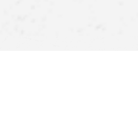
APPlikujte inspirace!
Stáhněte si naši aplikaci a získejte ještě více výhod.
Atraktivní slevy, pohodlné nakupování a upozornění na
novinky – nyní na dosah ruky.