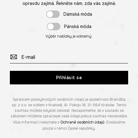
opravdu zajímá. Řekněte nám, zda vás zajímá:
Dámská móda
Pánská móda
Výběr nabídky je volitelný.
Přihlásit se
Správcem poskytnutých osobních údajů je společnost Brandbq
sp. z o.o. se sídlem v Krakově, Al. Pokoju 18, 31-564 Kraków. Tento
souhlas můžete kdykoli odvolat. Nezapomeňte, že v souladu se
zákonem můžeme zpracovat vaše údaje pokud souhlas neodvoláte.
Více informací naleznete v
Ochraně osobních údajů
. Dodáváme
pouze v rámci České republiky.