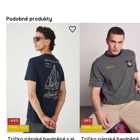
Podobné produkty
-44%
-38%
FINAL SALE
FINAL SALE
Tričko pánské bavlněné s elastanem