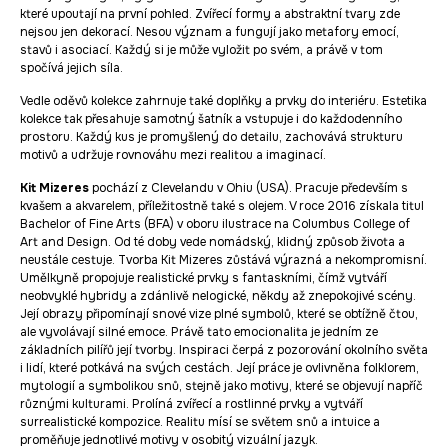
které upoutají na první pohled. Zvířecí formy a abstraktní tvary zde
nejsou jen dekorací. Nesou význam a fungují jako metafory emocí,
stavů i asociací. Každý si je může vyložit po svém, a právě v tom
spočívá jejich síla.
Vedle oděvů kolekce zahrnuje také doplňky a prvky do interiéru. Estetika
kolekce tak přesahuje samotný šatník a vstupuje i do každodenního
prostoru. Každý kus je promyšlený do detailu, zachovává strukturu
motivů a udržuje rovnováhu mezi realitou a imaginací.
Kit Mizeres
pochází z Clevelandu v Ohiu (USA). Pracuje především s
kvašem a akvarelem, příležitostně také s olejem. V roce 2016 získala titul
Bachelor of Fine Arts (BFA) v oboru ilustrace na Columbus College of
Art and Design. Od té doby vede nomádský, klidný způsob života a
neustále cestuje. Tvorba Kit Mizeres zůstává výrazná a nekompromisní.
Umělkyně propojuje realistické prvky s fantaskními, čímž vytváří
neobvyklé hybridy a zdánlivě nelogické, někdy až znepokojivé scény.
Její obrazy připomínají snové vize plné symbolů, které se obtížně čtou,
ale vyvolávají silné emoce. Právě tato emocionalita je jedním ze
základních pilířů její tvorby. Inspiraci čerpá z pozorování okolního světa
i lidí, které potkává na svých cestách. Její práce je ovlivněna folklorem,
mytologií a symbolikou snů, stejně jako motivy, které se objevují napříč
různými kulturami. Prolíná zvířecí a rostlinné prvky a vytváří
surrealistické kompozice. Realitu mísí se světem snů a intuice a
proměňuje jednotlivé motivy v osobitý vizuální jazyk.