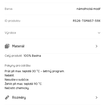
Barva
námořnická modř
ID produktu
RS26-TSMA57-59X
Výrobce
Materiál
Celý produkt
:
100% Bavlna
Pokyny pro údržbu
:
Prát při max. teplotě 30 °C – šetrný program.
Nebělit.
Nesušte v sušičce.
Žehlit při max. teplotě 110 °C.
Nečistit chemicky.
Rozměry