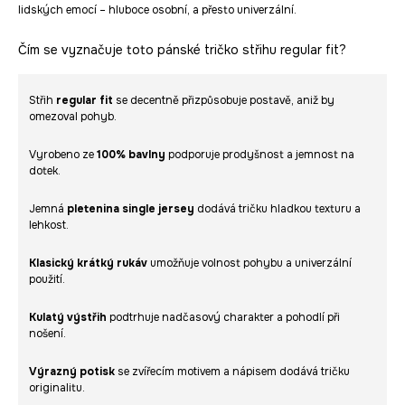
lidských emocí – hluboce osobní, a přesto univerzální.
Čím se vyznačuje toto pánské tričko střihu regular fit?
Střih
regular fit
se decentně přizpůsobuje postavě, aniž by
omezoval pohyb.
Vyrobeno ze
100% bavlny
podporuje prodyšnost a jemnost na
dotek.
Jemná
pletenina single jersey
dodává tričku hladkou texturu a
lehkost.
Klasický krátký rukáv
umožňuje volnost pohybu a univerzální
použití.
Kulatý výstřih
podtrhuje nadčasový charakter a pohodlí při
nošení.
Výrazný potisk
se zvířecím motivem a nápisem dodává tričku
originalitu.