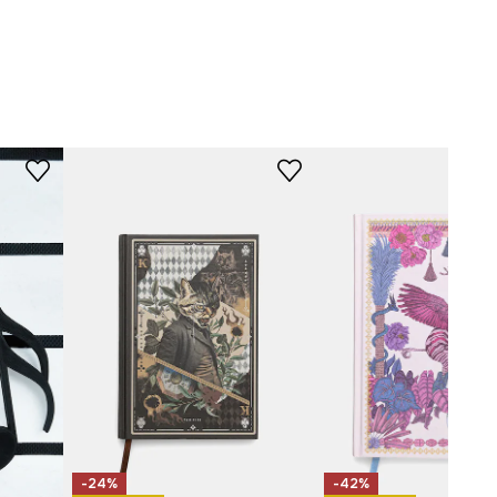
Kit Mizeres x
Medicine
vícebarevná
-PAUA50-MLA
-24%
-42%