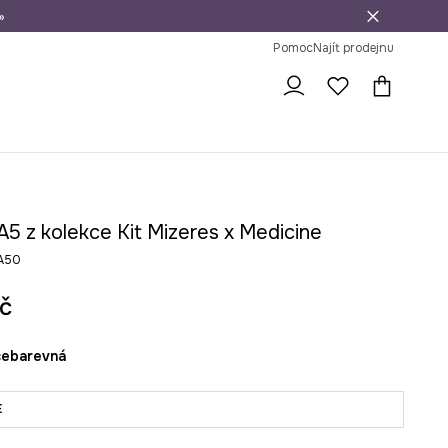
»
dní na vrácení zboží
Pomoc
Najít prodejnu
A5 z kolekce Kit Mizeres x Medicine
A50
č
ícebarevná
E