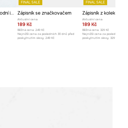
FINAL SALE
FINAL SALE
Zápisník z kolekce Národní institut Fryderyka Chopina x Medicine
Zápisník se značkovačem
Aktuální cena:
Aktuální cena:
189 Kč
189 Kč
Běžná cena:
249 Kč
Běžná cena:
329 Kč
Nejnižší cena za posledních 30 dnů před
Nejnižší cena za posledních 30 
poskytnutím slevy:
249 Kč
poskytnutím slevy:
329 Kč