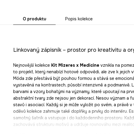
O produktu
Popis kolekce
Linkovaný zápisník – prostor pro kreativitu a or
Nejnovější kolekce
Kit Mizeres x Medicine
vznikla na pomezí
to projekt, který nenabízí hotové odpovědi, ale zve k jejich v
Móda zde přestává být pouhou formou a stává se emocionáln
vystavěná na kontrastech, působí intenzivně a podmanivě. Lá
barvami a vzory bohatými na významy, které upoutají na prvn
abstraktní tvary zde nejsou jen dekorací. Nesou význam a fu
stavů i asociací. Každý si je může vyložit po svém, a právě v 
oděvů kolekce zahrnuje také doplňky a prvky do interiéru. Es
samotný šatník a vstupuje i do každodenního prostoru. Každý
zachovává strukturu motivů a udržuje rovnováhu mezi realito