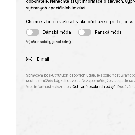
odběratele. Nenechte si ujít informace o slevách, výpr
vybraných speciálních kolekcí.
Chceme, aby do vaší schránky přicházelo jen to, co vá
Dámská móda
Pánská móda
Výběr nabídky je volitelný.
Správcem poskytnutých osobních údajů je společnost Brandbq sp
souhlas můžete kdykoli odvolat. Nezapomeňte, že v souladu s
Více informací naleznete v
Ochraně osobních údajů
. Dodáváme 