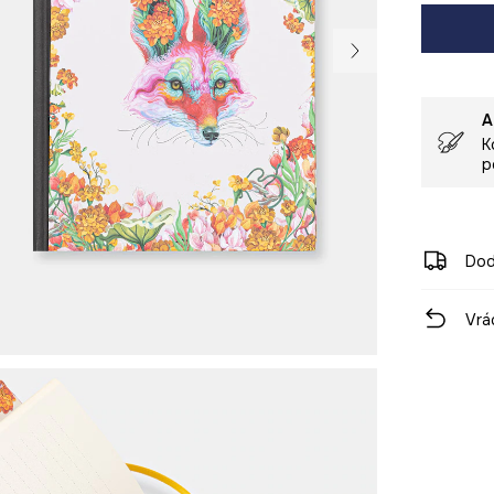
A
K
p
Dod
Vrá