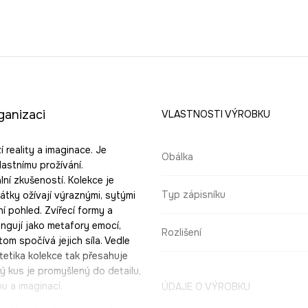
ganizaci
VLASTNOSTI VÝROBKU
 reality a imaginace. Je
Obálka
lastnímu prožívání.
í zkušeností. Kolekce je
Typ zápisníku
tky ožívají výraznými, sytými
í pohled. Zvířecí formy a
ngují jako metafory emocí,
Rozlišení
tom spočívá jejich síla. Vedle
tetika kolekce tak přesahuje
 kus je promyšlený do detailu,
u a imaginací.
ÚDAJE O VÝROBKU