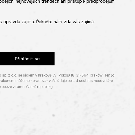
odejích, nejnovějších trendech ani přístup k předprodejům
s opravdu zajímá. Řekněte nám, zda vás zajímá:
Přihlásit se
. z o.o. se sídlem v Krakově, Al. Pokoju 18, 31-564 Kraków. Tento
e zákonem můžeme zpracovat vaše údaje pokud souhlas neodvoláte.
pouze v rámci České republiky.