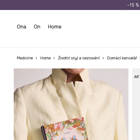
Doprava zdarma př
–15 % 
Ona
On
Home
Medicine
Home
Životní styl a cestování
Domácí kancelář
AR