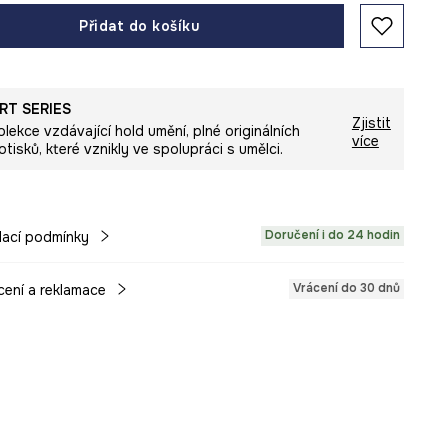
Přidat do košíku
RT SERIES
Zjistit
olekce vzdávající hold umění, plné originálních
více
otisků, které vznikly ve spolupráci s umělci.
Doručení i do 24 hodin
ací podmínky
Vrácení do 30 dnů
cení a reklamace