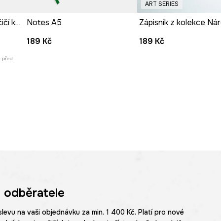
 charakter.
ART SERIES
Spirálový zápisník z Kočičí kolekce
Notes A5
ít důležité záznamy.
189 Kč
189 Kč
ů před
 odběratele
slevu na vaši objednávku za min. 1 400 Kč. Platí pro nové