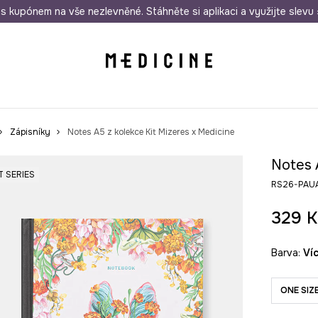
i nákupu nad 1 200 Kč
s kupónem na vše nezlevněné. Stáhněte si aplikaci a využijte slevu 
Odeslání i do 24 hodin
30 
Zápisníky
Notes A5 z kolekce Kit Mizeres x Medicine
Notes 
T SERIES
RS26-PAU
329 K
Barva:
v
ONE SIZ