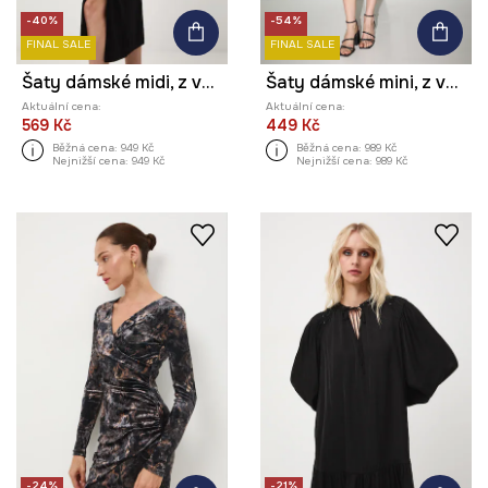
-40%
-54%
FINAL SALE
FINAL SALE
Šaty dámské midi, z veluru
Šaty dámské mini, z veluru
Aktuální cena:
Aktuální cena:
569 Kč
449 Kč
Běžná cena:
949 Kč
Běžná cena:
989 Kč
Nejnižší cena:
949 Kč
Nejnižší cena:
989 Kč
-24%
-21%