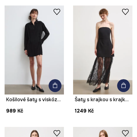
Košilové šaty s viskózou hladké
Šaty s krajkou s krajkovými vsadkami
989 Kč
1249 Kč