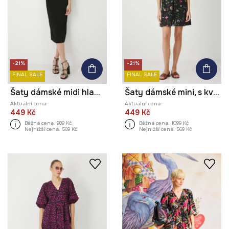
-21%
-21%
FINAL SALE
FINAL SALE
Šaty dámské midi hladký povrch
Šaty dámské mini, s květinovým vzorem černá barva
Aktuální cena:
Aktuální cena:
449 Kč
449 Kč
Běžná cena:
989 Kč
Běžná cena:
1099 Kč
Nejnižší cena:
569 Kč
Nejnižší cena:
569 Kč