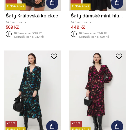
FINAL SALE
FINAL SALE
Šaty Královská kolekce
Šaty dámské mini, hladký povrch
Aktuální cena:
Aktuální cena:
569 Kč
449 Kč
Běžná cena:
1099 Kč
Běžná cena:
1249 Kč
Nejnižší cena:
749 Kč
Nejnižší cena:
569 Kč
-54%
-54%
FINAL SALE
FINAL SALE