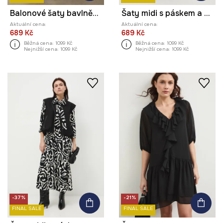
Balonové šaty bavlněné
Šaty midi s páskem a vzorem
Aktuální cena:
Aktuální cena:
689 Kč
689 Kč
Běžná cena:
1099 Kč
Běžná cena:
1099 Kč
Nejnižší cena:
1099 Kč
Nejnižší cena:
1099 Kč
-37%
-21%
FINAL SALE
FINAL SALE