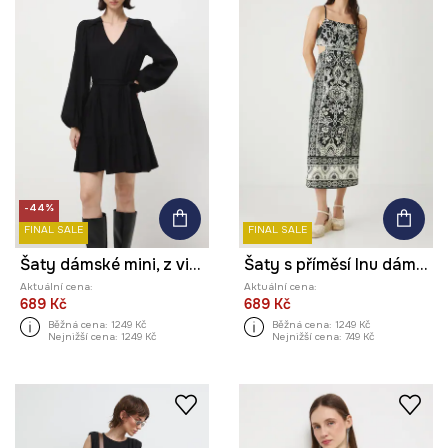
-44%
FINAL SALE
FINAL SALE
Šaty dámské mini, z viskózy, se vzorem
Šaty s příměsí lnu dámské s ozdobnými rozparky černá barva
Aktuální cena:
Aktuální cena:
689 Kč
689 Kč
Běžná cena:
1249 Kč
Běžná cena:
1249 Kč
Nejnižší cena:
1249 Kč
Nejnižší cena:
749 Kč