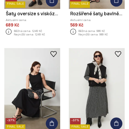
FINAL SALE
FINAL SALE
Šaty oversize s viskózou s krajkovými vsadkami
Rozšířené šaty bavlněné s elastanem hladké
Aktuální cena:
Aktuální cena:
689 Kč
569 Kč
Běžná cena:
1249 Kč
Běžná cena:
989 Kč
Nejnižší cena:
1249 Kč
Nejnižší cena:
989 Kč
-37%
-37%
FINAL SALE
FINAL SALE