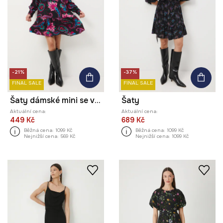
-21%
-37%
FINAL SALE
FINAL SALE
Šaty dámské mini se vzorem
Šaty
Aktuální cena:
Aktuální cena:
449 Kč
689 Kč
Běžná cena:
1099 Kč
Běžná cena:
1099 Kč
Nejnižší cena:
569 Kč
Nejnižší cena:
1099 Kč