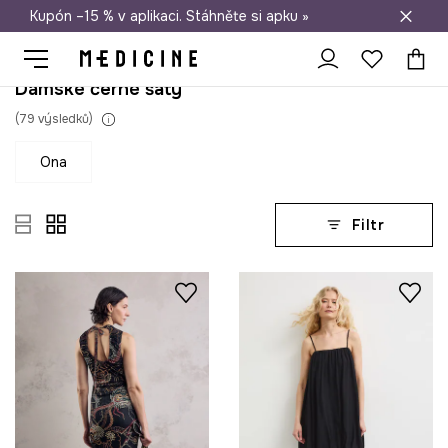
Kupón –15 % v aplikaci. Stáhněte si apku »
Doprava zdarma při nákupu nad 1 200 Kč
Dámské černé šaty
(
79
výsledků
)
ona
Filtr