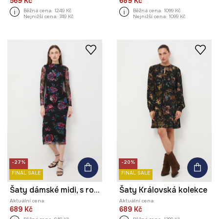
569 Kč
689 Kč
Běžná cena:
1249 Kč
Běžná cena:
1099 Kč
Nejnižší cena:
749 Kč
Nejnižší cena:
1099 Kč
-27%
-20%
FINAL SALE
FINAL SALE
Šaty dámské midi, s rostlinným vzorem
Šaty Královská kolekce
Aktuální cena:
Aktuální cena:
689 Kč
689 Kč