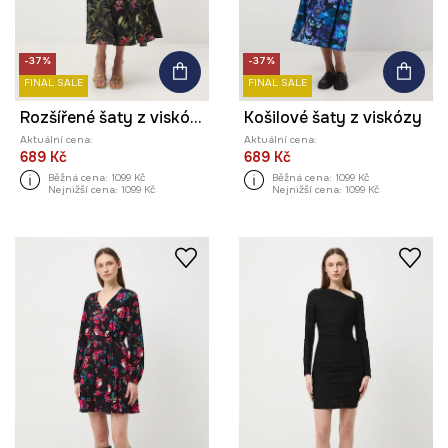
-37%
-37%
FINAL SALE
FINAL SALE
Rozšířené šaty z viskózy
Košilové šaty z viskózy
Aktuální cena:
Aktuální cena:
689 Kč
689 Kč
Běžná cena:
1099 Kč
Běžná cena:
1099 Kč
Nejnižší cena:
1099 Kč
Nejnižší cena:
1099 Kč