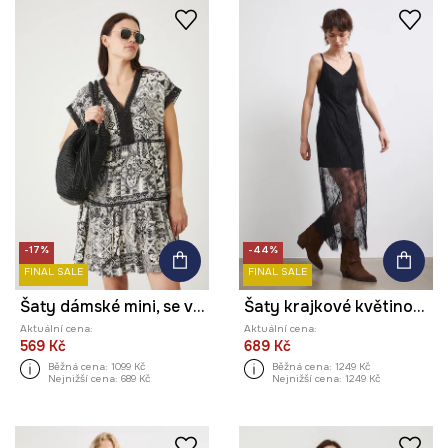
-17%
-44%
FINAL SALE
FINAL SALE
Šaty dámské mini, se vzorem černá barva
Šaty krajkové květinové
Aktuální cena:
Aktuální cena:
569 Kč
689 Kč
Běžná cena:
1099 Kč
Běžná cena:
1249 Kč
Nejnižší cena:
689 Kč
Nejnižší cena:
1249 Kč