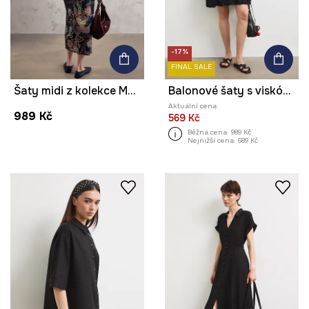
-17%
FINAL SALE
Šaty midi z kolekce Mythical Creatures
Balonové šaty s viskózou hladké
Aktuální cena:
989 Kč
569 Kč
Běžná cena:
989 Kč
Nejnižší cena:
689 Kč