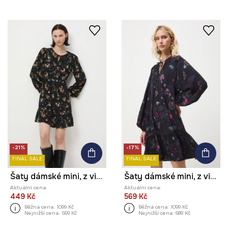
-21%
-17%
FINAL SALE
FINAL SALE
Šaty dámské mini, z viskózy, se vzorem
Šaty dámské mini, z viskózy, se vzorem
Aktuální cena:
Aktuální cena:
449 Kč
569 Kč
Běžná cena:
1099 Kč
Běžná cena:
1099 Kč
Nejnižší cena:
569 Kč
Nejnižší cena:
689 Kč