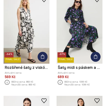
-34%
-37%
FINAL SALE
FINAL SALE
Rozšířené šaty z viskózy s páskem s rostlinným vzorem
Šaty midi s páskem a vzorem
Aktuální cena:
Aktuální cena:
569 Kč
689 Kč
Běžná cena:
869 Kč
Běžná cena:
1099 Kč
Nejnižší cena:
869 Kč
Nejnižší cena:
1099 Kč