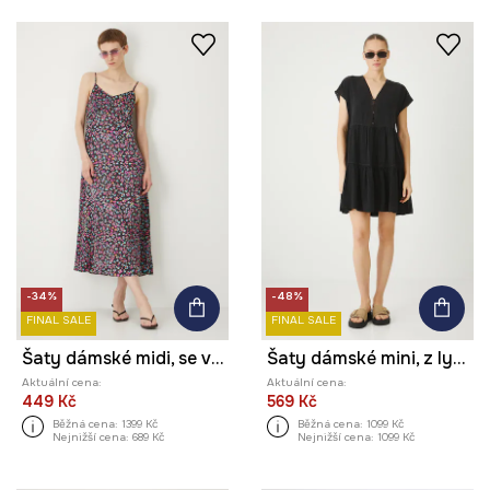
-34%
-48%
FINAL SALE
FINAL SALE
Šaty dámské midi, se vzorem
Šaty dámské mini, z lyocellu černá barva
Aktuální cena:
Aktuální cena:
449 Kč
569 Kč
Běžná cena:
1399 Kč
Běžná cena:
1099 Kč
Nejnižší cena:
689 Kč
Nejnižší cena:
1099 Kč