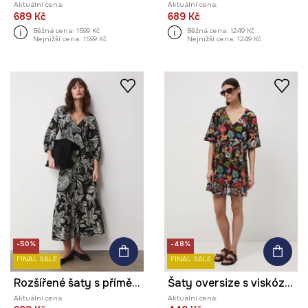
Aktuální cena:
Aktuální cena:
689 Kč
689 Kč
Běžná cena:
1599 Kč
Běžná cena:
1249 Kč
Nejnižší cena:
1599 Kč
Nejnižší cena:
1249 Kč
-50%
-48%
FINAL SALE
FINAL SALE
Rozšířené šaty s příměsí lnu
Šaty oversize s viskózou
Aktuální cena:
Aktuální cena: