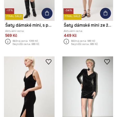
-17%
-34%
FINAL SALE
FINAL SALE
Šaty dámské mini, s páskem a květinovým vzorem
Šaty dámské mini ze žakáru
Aktuální cena:
Aktuální cena:
569 Kč
449 Kč
Běžná cena:
1099 Kč
Běžná cena:
989 Kč
Nejnižší cena:
689 Kč
Nejnižší cena:
689 Kč