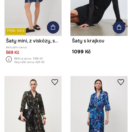
FINAL SALE
Šaty mini, z viskózy, se vzorem černá barva
Šaty s krajkou
Aktuální cena:
1099 Kč
569 Kč
Běžná cena:
1099 Kč
Nejnižší cena:
629 Kč