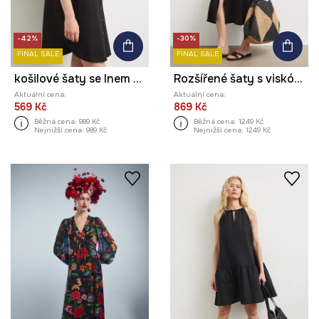
-42%
-30%
FINAL SALE
FINAL SALE
košilové šaty se lnem hladké
Rozšířené šaty s viskózou
Aktuální cena:
Aktuální cena:
569 Kč
869 Kč
Běžná cena:
989 Kč
Běžná cena:
1249 Kč
Nejnižší cena:
989 Kč
Nejnižší cena:
1249 Kč