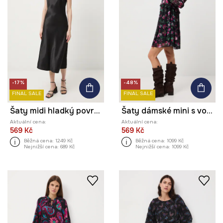
-17%
-48%
FINAL SALE
FINAL SALE
Šaty midi hladký povrch
Šaty dámské mini s volánky
Aktuální cena:
Aktuální cena:
569 Kč
569 Kč
Běžná cena:
1249 Kč
Běžná cena:
1099 Kč
Nejnižší cena:
689 Kč
Nejnižší cena:
1099 Kč