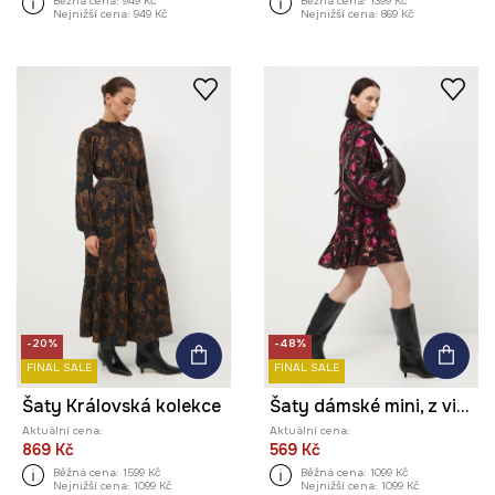
Běžná cena:
949 Kč
Běžná cena:
1399 Kč
Nejnižší cena:
949 Kč
Nejnižší cena:
869 Kč
-20%
-48%
FINAL SALE
FINAL SALE
Šaty Královská kolekce
Šaty dámské mini, z viskózy, se vzorem
Aktuální cena:
Aktuální cena:
869 Kč
569 Kč
Běžná cena:
1599 Kč
Běžná cena:
1099 Kč
Nejnižší cena:
1099 Kč
Nejnižší cena:
1099 Kč