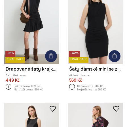
-21%
-42%
FINAL SALE
FINAL SALE
Drapované šaty krajkové
Šaty dámské mini se zvrásněním
Aktuální cena:
Aktuální cena:
449 Kč
569 Kč
Běžná cena:
869 Kč
Běžná cena:
989 Kč
Nejnižší cena:
569 Kč
Nejnižší cena:
989 Kč