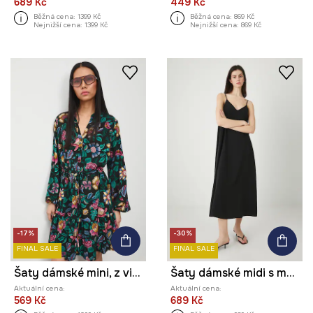
689 Kč
449 Kč
Běžná cena:
1399 Kč
Běžná cena:
869 Kč
Nejnižší cena:
1399 Kč
Nejnižší cena:
869 Kč
-17%
-30%
FINAL SALE
FINAL SALE
Šaty dámské mini, z viskózy, se vzorem
Šaty dámské midi s modalem
Aktuální cena:
Aktuální cena:
569 Kč
689 Kč