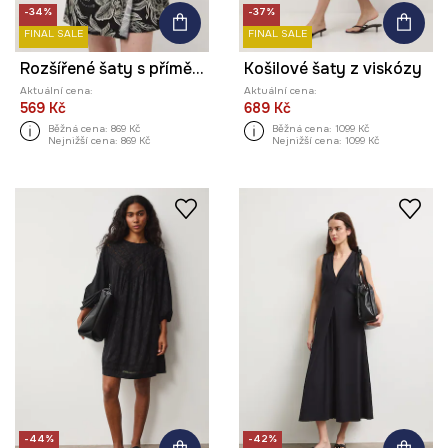
-34%
-37%
FINAL SALE
FINAL SALE
Rozšířené šaty s příměsí lnu
Košilové šaty z viskózy
Aktuální cena:
Aktuální cena:
569 Kč
689 Kč
Běžná cena:
869 Kč
Běžná cena:
1099 Kč
Nejnižší cena:
869 Kč
Nejnižší cena:
1099 Kč
-44%
-42%