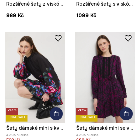
Rozšířené šaty z viskózy
Rozšířené šaty s viskózou se zvířecím vzorem
989 Kč
1099 Kč
-24%
-37%
FINAL SALE
FINAL SALE
Šaty dámské mini s květinovým vzorem a páskem
Šaty dámské mini se vzorem a páskem
Aktuální cena:
Aktuální cena: