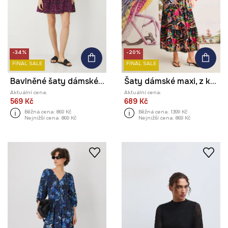
-34%
-20%
FINAL SALE
FINAL SALE
Bavlněné šaty dámské mini, se vzorem černá barva
Šaty dámské maxi, z kolekce El Gato Chimney x Medicine černá barva
Aktuální cena:
Aktuální cena:
569 Kč
689 Kč
Běžná cena:
869 Kč
Běžná cena:
1399 Kč
Nejnižší cena:
869 Kč
Nejnižší cena:
869 Kč