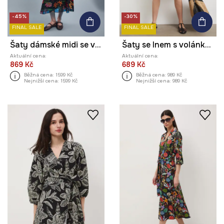
-45%
-30%
FINAL SALE
FINAL SALE
Šaty dámské midi se vzorem
Šaty se lnem s volánkem
Aktuální cena:
Aktuální cena:
869 Kč
689 Kč
Běžná cena:
1599 Kč
Běžná cena:
989 Kč
Nejnižší cena:
1599 Kč
Nejnižší cena:
989 Kč