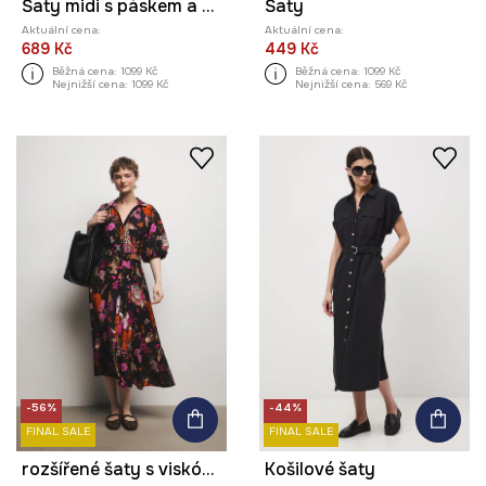
Šaty midi s páskem a vzorem
Šaty
Aktuální cena:
Aktuální cena:
689 Kč
449 Kč
Běžná cena:
1099 Kč
Běžná cena:
1099 Kč
Nejnižší cena:
1099 Kč
Nejnižší cena:
569 Kč
-56%
-44%
FINAL SALE
FINAL SALE
rozšířené šaty s viskózou z kolekce Ilona Tambor x Medicine
Košilové šaty