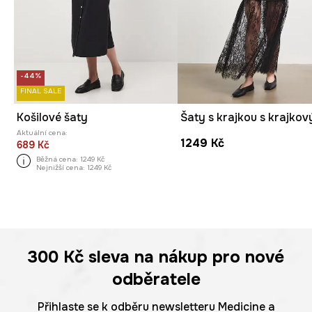
-44%
FINAL SALE
Košilové šaty
Aktuální cena:
1249 Kč
689 Kč
Běžná cena:
1249 Kč
Nejnižší cena:
1249 Kč
300 Kč
sleva na nákup pro nové
odběratele
Přihlaste se k odběru newsletteru Medicine a