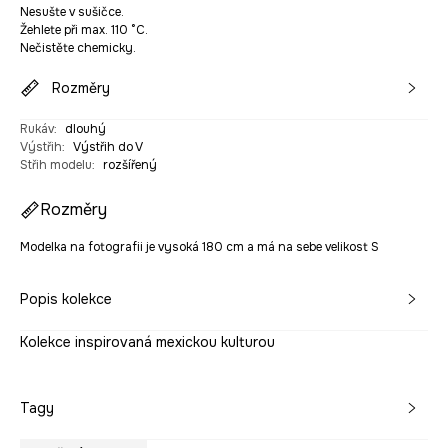
Nesušte v sušičce.
Žehlete při max. 110 °C.
Nečistěte chemicky.
Rozměry
Rukáv
:
dlouhý
Výstřih
:
Výstřih do V
Střih modelu
:
rozšířený
Rozměry
Modelka na fotografii je vysoká 180 cm a má na sebe velikost S
Popis kolekce
Kolekce inspirovaná mexickou kulturou
Tagy