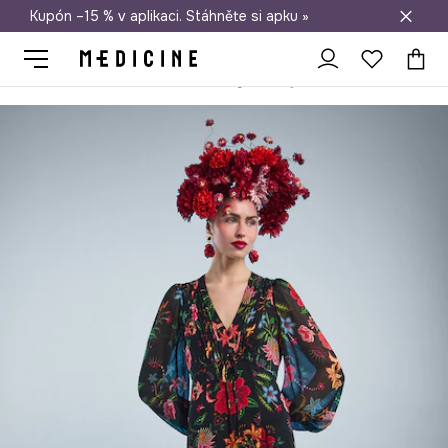
Kupón –15 % v aplikaci. Stáhněte si apku »
Doprava zdarma při nákupu nad 1 200 Kč
Medicine
Ona
Oblečení
Šaty
Šaty dámské midi se vzorem