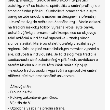
předšpanělských tradic je autorskou interpretací
estetiky, v níž se historie, spiritualita a umění prolínají do
emocionálního příběhu. Symbolická ornamentika a syté
barvy se zde snoubí s moderním designem a přenášejí
kulturní motivy do světa současného stylu. Vedle odkazů
na tradiční mexický folklór, výrazné kroje, syté barvy,
bohaté výšivky a ornamentální kompozice se objevuje
také aztécká a indiánská symbolika – znaky přírody,
slunce a zvířat, které po staletí utvářely vizuální jazyk
regionu. Kolekce plná surrealistických metafor vypráví o
síle, citlivosti a individualitě. Je to dialog mezi tradicí a
současností: silně zakořeněný v příbězích, povídkách o
starém Mexiku a kultuře této části světa. Spojuje
mexickou tradici, osobní vyprávění a symbolické umění,
přičemž zůstává emocionálně univerzální.
- Áčkový střih.
- Dlouhé rukávy.
- Rukávy zakončené gumičkou.
- Výstřih do V.
- Ozdobná vazba na přední straně.