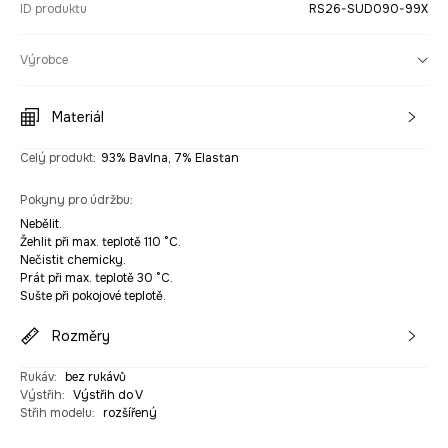
ID produktu
RS26-SUD090-99X
Výrobce
Materiál
Celý produkt
:
93% Bavlna, 7% Elastan
Pokyny pro údržbu
:
Nebělit.
Žehlit při max. teplotě 110 °C.
Nečistit chemicky.
Prát při max. teplotě 30 °C.
Sušte při pokojové teplotě.
Rozměry
Rukáv
:
bez rukávů
Výstřih
:
Výstřih do V
Střih modelu
:
rozšířený