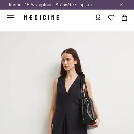
Kupón –15 % v aplikaci. Stáhněte si apku »
Doprava zdarma při nákupu nad 1 200 Kč
Medicine
Ona
Oblečení
Šaty