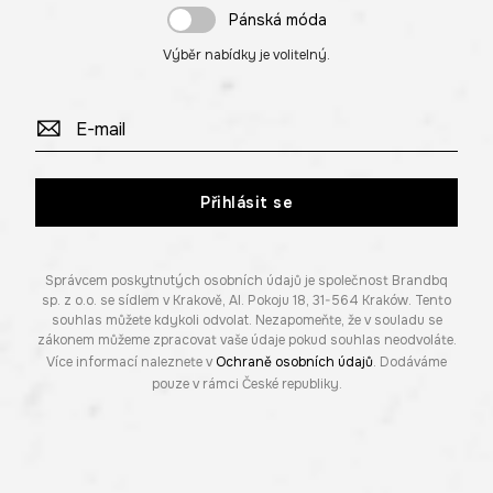
Pánská móda
Výběr nabídky je volitelný.
Přihlásit se
Správcem poskytnutých osobních údajů je společnost Brandbq
sp. z o.o. se sídlem v Krakově, Al. Pokoju 18, 31-564 Kraków. Tento
souhlas můžete kdykoli odvolat. Nezapomeňte, že v souladu se
zákonem můžeme zpracovat vaše údaje pokud souhlas neodvoláte.
Více informací naleznete v
Ochraně osobních údajů
. Dodáváme
pouze v rámci České republiky.