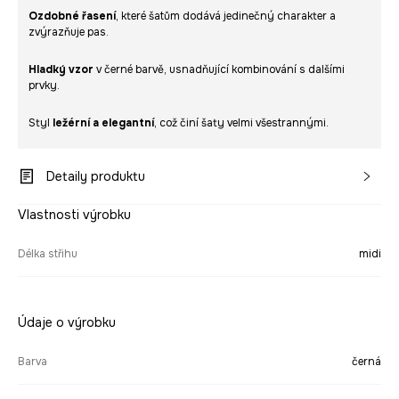
Ozdobné řasení
, které šatům dodává jedinečný charakter a
zvýrazňuje pas.
Hladký vzor
v černé barvě, usnadňující kombinování s dalšími
prvky.
Styl
ležérní a elegantní
, což činí šaty velmi všestrannými.
Detaily produktu
Vlastnosti výrobku
Délka střihu
midi
Údaje o výrobku
Barva
černá