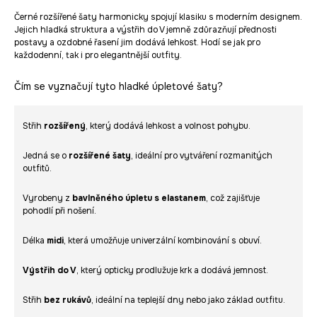
Černé rozšířené šaty harmonicky spojují klasiku s moderním designem.
Jejich hladká struktura a výstřih do V jemně zdůrazňují přednosti
postavy a ozdobné řasení jim dodává lehkost. Hodí se jak pro
každodenní, tak i pro elegantnější outfity.
Čím se vyznačují tyto hladké úpletové šaty?
Střih
rozšířený
, který dodává lehkost a volnost pohybu.
Jedná se o
rozšířené šaty
, ideální pro vytváření rozmanitých
outfitů.
Vyrobeny z
bavlněného úpletu s elastanem
, což zajišťuje
pohodlí při nošení.
Délka
midi
, která umožňuje univerzální kombinování s obuví.
Výstřih do V
, který opticky prodlužuje krk a dodává jemnost.
Střih
bez rukávů
, ideální na teplejší dny nebo jako základ outfitu.