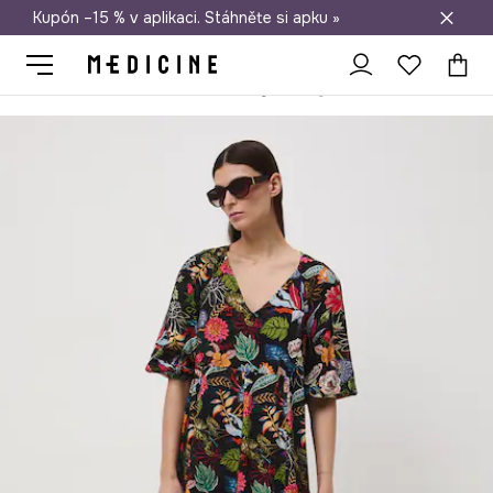
Kupón –15 % v aplikaci. Stáhněte si apku »
Doprava zdarma při nákupu nad 1 200 Kč
Medicine
Ona
Oblečení
Šaty
Šaty oversize s viskózou