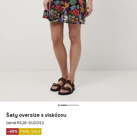
Šaty oversize s viskózou
černé RS26-SUD052
-48%
FINAL SALE