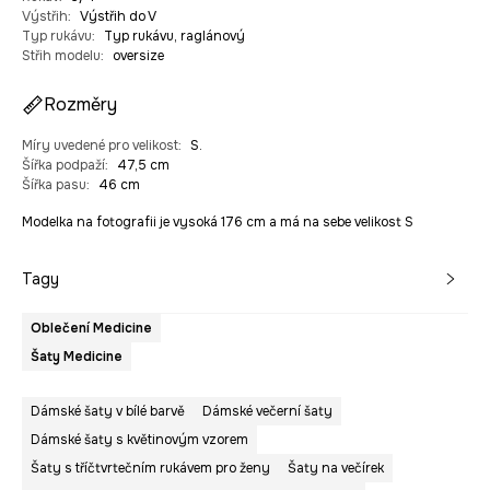
Výstřih
:
Výstřih do V
Typ rukávu
:
Typ rukávu, raglánový
Střih modelu
:
oversize
Rozměry
Míry uvedené pro velikost
:
S.
Šířka podpaží
:
47,5 cm
Šířka pasu
:
46 cm
Modelka na fotografii je vysoká 176 cm a má na sebe velikost S
Tagy
Oblečení Medicine
Šaty Medicine
Dámské šaty v bílé barvě
Dámské večerní šaty
Dámské šaty s květinovým vzorem
Šaty s tříčtvrtečním rukávem pro ženy
Šaty na večírek