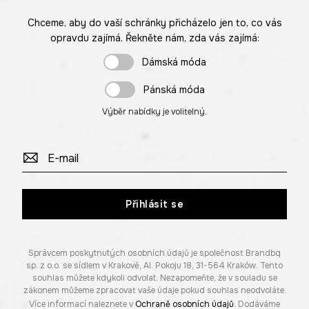
Chceme, aby do vaší schránky přicházelo jen to, co vás
opravdu zajímá. Řekněte nám, zda vás zajímá:
Dámská móda
Pánská móda
Výběr nabídky je volitelný.
Přihlásit se
Správcem poskytnutých osobních údajů je společnost Brandbq
sp. z o.o. se sídlem v Krakově, Al. Pokoju 18, 31-564 Kraków. Tento
souhlas můžete kdykoli odvolat. Nezapomeňte, že v souladu se
zákonem můžeme zpracovat vaše údaje pokud souhlas neodvoláte.
Více informací naleznete v
Ochraně osobních údajů
. Dodáváme