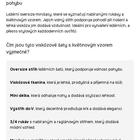
pohybu
Ležérní oversize minišaty, které se vyznačují nabíranými rukávy a
květinovým vzorem. Jejich volný střih podporuje pohodlí při nošení a
lehká viskóza jim dodává vzdušnost. Ideální pro vytváření ležérních, a
přesto stylových každodenních outfitů.
Čím jsou tyto viskózové šaty s květinovým vzorem
výjimečné?
Oversize střih
ležérních šatů, který podporuje volnost pohybu.
Viskózová tkanina
, která je lehká, prodyšná a příjemná na kůži.
Mini délka
, která odhaluje nohy a dodává stylizaci lehkost.
Výstřih do V
, který decentně prodlužuje krk a dodává eleganci.
3/4 rukáv
s nabíraným a raglánovým střihem, který dodává
módní vzhled.