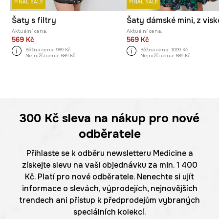
FINAL SALE
FINAL SALE
Šaty s filtry
Aktuální cena:
Aktuální cena:
569 Kč
569 Kč
Běžná cena:
989 Kč
Běžná cena:
1099 Kč
Nejnižší cena:
689 Kč
Nejnižší cena:
689 Kč
300 Kč
sleva na nákup pro nové
odběratele
Přihlaste se k odběru newsletteru Medicine a
získejte slevu na vaši objednávku za min. 1 400
Kč. Platí pro nové odběratele. Nenechte si ujít
informace o slevách, výprodejích, nejnovějších
trendech ani přístup k předprodejům vybraných
speciálních kolekcí.