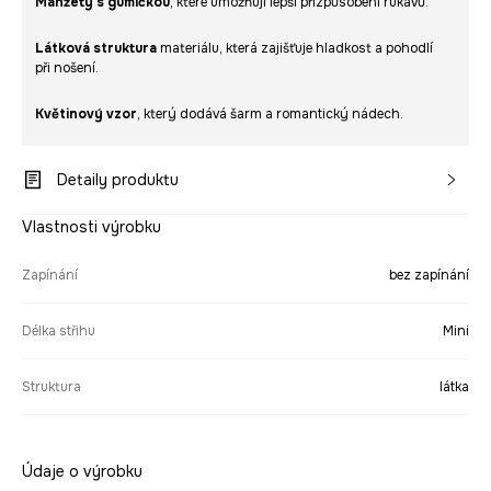
Manžety s gumičkou
, které umožňují lepší přizpůsobení rukávů.
Látková struktura
materiálu, která zajišťuje hladkost a pohodlí
při nošení.
Květinový vzor
, který dodává šarm a romantický nádech.
Detaily produktu
Vlastnosti výrobku
Zapínání
bez zapínání
Délka střihu
Mini
Struktura
látka
Údaje o výrobku