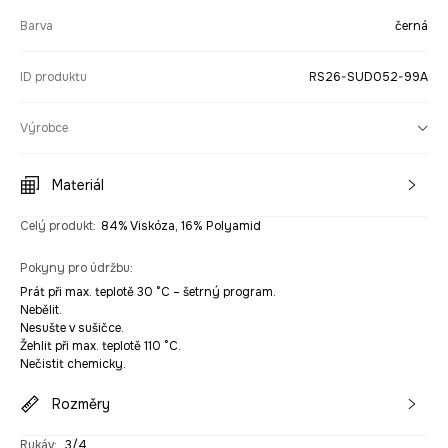
Barva
černá
ID produktu
RS26-SUD052-99A
Výrobce
Materiál
Celý produkt
:
84% Viskóza, 16% Polyamid
Pokyny pro údržbu
:
Prát při max. teplotě 30 °C – šetrný program.
Nebělit.
Nesušte v sušičce.
Žehlit při max. teplotě 110 °C.
Nečistit chemicky.
Rozměry
Rukáv
:
3/4