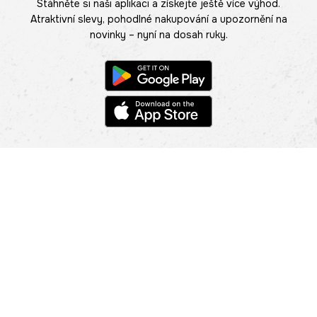
Stáhněte si naši aplikaci a získejte ještě více výhod.
Atraktivní slevy, pohodlné nakupování a upozornění na
novinky – nyní na dosah ruky.
POMOC
NAJÍT PRODEJNU
Informace
O nás
Mobilní aplikace