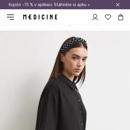
Kupón –15 % v aplikaci. Stáhněte si apku »
Doprava zdarma při nákupu nad 1 200 Kč
Medicine
Ona
Oblečení
Šaty
košilové šaty se lnem hladké