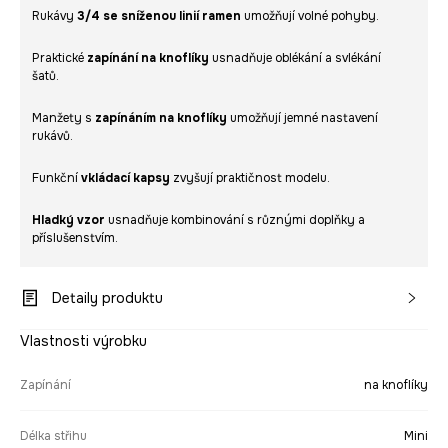
Rukávy
3/4 se sníženou linií ramen
umožňují volné pohyby.
Praktické
zapínání na knoflíky
usnadňuje oblékání a svlékání
šatů.
Manžety s
zapínáním na knoflíky
umožňují jemné nastavení
rukávů.
Funkční
vkládací kapsy
zvyšují praktičnost modelu.
Hladký vzor
usnadňuje kombinování s různými doplňky a
příslušenstvím.
Detaily produktu
Vlastnosti výrobku
Zapínání
na knoflíky
Délka střihu
Mini