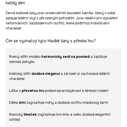
každý den
Černé košilové šaty jsou univerzálním kouskem šatníku, který v sobě
spojuje ležérní styl s přirozeným pohodlím. Jsou ideální pro vytváření
neformálních, každodenních outfitů, které podtrhují individuální
charakter.
Čím se vyznačují tyto hladké šaty s příměsí lnu?
Rovný střih modelu
harmonicky sedí na postavě
a zajišťuje
volnost pohybu.
Košilový střih
dodává eleganci
a zároveň si zachovává ležérní
charakter.
Látka s
převahou lnu
podporuje prodyšnost a lehkost nošení.
Délka
mini
zvýrazňuje nohy a dodává outfitu mladistvý šarm.
Klasický
límeček
zvýrazňuje linii krku a celku dodává elegantní
vzhled.