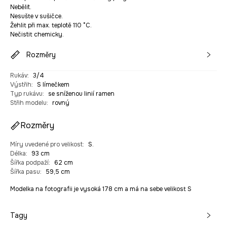
Nebělit.
Nesušte v sušičce.
Žehlit při max. teplotě 110 °C.
Nečistit chemicky.
Rozměry
Rukáv
:
3/4
Výstřih
:
S límečkem
Typ rukávu
:
se sníženou linií ramen
Střih modelu
:
rovný
Rozměry
Míry uvedené pro velikost
:
S.
Délka
:
93 cm
Šířka podpaží
:
62 cm
Šířka pasu
:
59,5 cm
Modelka na fotografii je vysoká 178 cm a má na sebe velikost S
Tagy