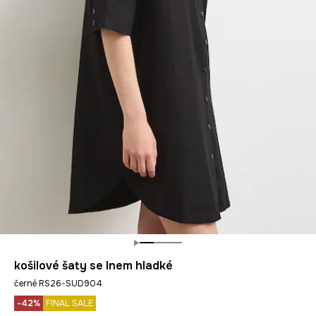
košilové šaty se lnem hladké
černé RS26-SUD904
-42%
FINAL SALE