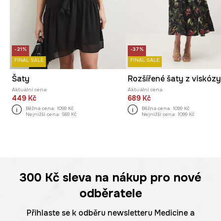
-21%
-37%
FINAL SALE
FINAL SALE
Šaty
Rozšířené šaty z viskóz
Aktuální cena:
Aktuální cena:
449 Kč
689 Kč
Běžná cena:
1099 Kč
Běžná cena:
1099 Kč
Nejnižší cena:
569 Kč
Nejnižší cena:
1099 Kč
300 Kč
sleva na nákup pro nové
odběratele
Přihlaste se k odběru newsletteru Medicine a