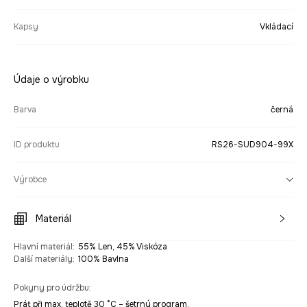
Kapsy
Vkládací
Údaje o výrobku
Barva
černá
ID produktu
RS26-SUD904-99X
Výrobce
Materiál
Hlavní materiál
:
55% Len, 45% Viskóza
Další materiály
:
100% Bavlna
Pokyny pro údržbu
:
Prát při max. teplotě 30 °C – šetrný program.