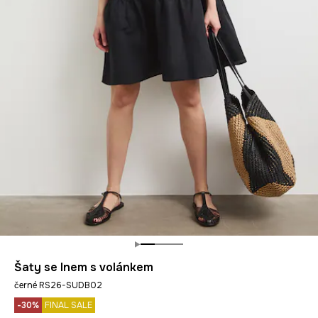
Šaty se lnem s volánkem
černé RS26-SUDB02
-30%
FINAL SALE