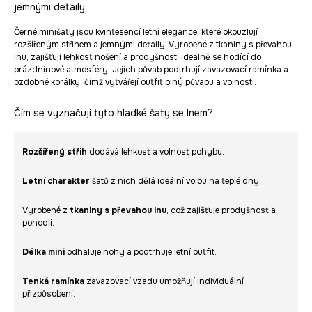
jemnými detaily
Černé minišaty jsou kvintesencí letní elegance, které okouzlují
rozšířeným střihem a jemnými detaily. Vyrobené z tkaniny s převahou
lnu, zajišťují lehkost nošení a prodyšnost, ideálně se hodící do
prázdninové atmosféry. Jejich půvab podtrhují zavazovací ramínka a
ozdobné korálky, čímž vytvářejí outfit plný půvabu a volnosti.
Čím se vyznačují tyto hladké šaty se lnem?
Rozšířený střih
dodává lehkost a volnost pohybu.
Letní charakter
šatů z nich dělá ideální volbu na teplé dny.
Vyrobené z
tkaniny s převahou lnu
, což zajišťuje prodyšnost a
pohodlí.
Délka mini
odhaluje nohy a podtrhuje letní outfit.
Tenká ramínka
zavazovací vzadu umožňují individuální
přizpůsobení.