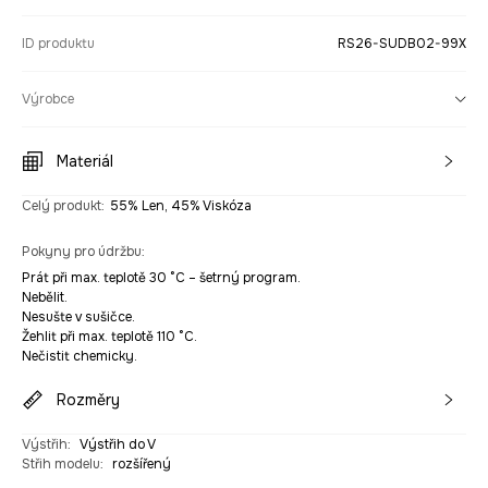
ID produktu
RS26-SUDB02-99X
Výrobce
Materiál
Celý produkt
:
55% Len, 45% Viskóza
Pokyny pro údržbu
:
Prát při max. teplotě 30 °C – šetrný program.
Nebělit.
Nesušte v sušičce.
Žehlit při max. teplotě 110 °C.
Nečistit chemicky.
Rozměry
Výstřih
:
Výstřih do V
Střih modelu
:
rozšířený