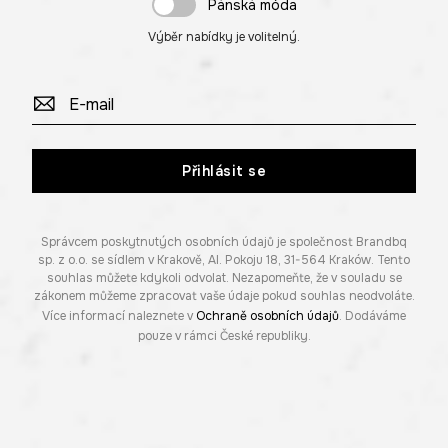
Pánská móda
Výběr nabídky je volitelný.
Přihlásit se
Správcem poskytnutých osobních údajů je společnost Brandbq
sp. z o.o. se sídlem v Krakově, Al. Pokoju 18, 31-564 Kraków. Tento
souhlas můžete kdykoli odvolat. Nezapomeňte, že v souladu se
zákonem můžeme zpracovat vaše údaje pokud souhlas neodvoláte.
Více informací naleznete v
Ochraně osobních údajů
. Dodáváme
pouze v rámci České republiky.