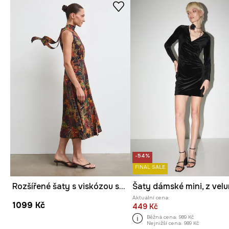
-54%
FINAL SALE
Rozšířené šaty s viskózou se zvířecím vzorem
Šaty dámské mini, z velu
Aktuální cena:
1099 Kč
449 Kč
Běžná cena:
989 Kč
Nejnižší cena:
989 Kč