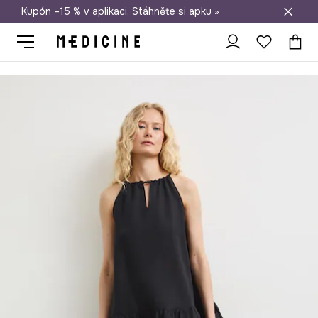
Kupón –15 % v aplikaci. Stáhněte si apku »
Doprava zdarma při nákupu nad 1 200 Kč
Medicine
Ona
Oblečení
Šaty
Šaty se lnem s volánkem