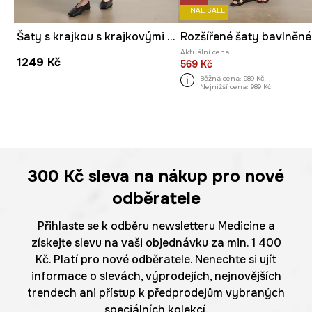
FINAL SALE
Šaty s krajkou s krajkovými vsadkami
Aktuální cena:
1249 Kč
569 Kč
Běžná cena:
989 Kč
Nejnižší cena:
989 Kč
300 Kč
sleva na nákup pro nové
odběratele
Přihlaste se k odběru newsletteru Medicine a
získejte slevu na vaši objednávku za min. 1 400
Kč. Platí pro nové odběratele. Nenechte si ujít
informace o slevách, výprodejích, nejnovějších
trendech ani přístup k předprodejům vybraných
speciálních kolekcí.