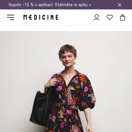
Kupón –15 % v aplikaci. Stáhněte si apku »
Doprava zdarma při nákupu nad 1 200 Kč
Medicine
Ona
Oblečení
Šaty