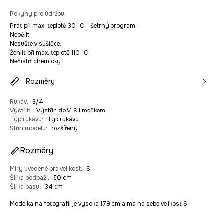
Pokyny pro údržbu
:
Prát při max. teplotě 30 °C – šetrný program.
Nebělit.
Nesušte v sušičce.
Žehlit při max. teplotě 110 °C.
Nečistit chemicky.
Rozměry
Rukáv
:
3/4
Výstřih
:
Výstřih do V, S límečkem
Typ rukávu
:
Typ rukávu
Střih modelu
:
rozšířený
Rozměry
Míry uvedené pro velikost
:
S.
Šířka podpaží
:
50 cm
Šířka pasu
:
34 cm
Modelka na fotografii je vysoká 179 cm a má na sebe velikost S