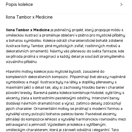
Popis kolekce
Ilona Tambor x Medicine
Ilona Tambor x Medicine
je jedinečný projekt, který propojuje módu s
uměleckou ilustrací a proměňuje oblečení v plátno pro mystické příběhy
a bohatou symboliku. Kolekce odráží charakteristické bohatě zdobené
ilustrace Ilony Tambor, plné mystických zvířat, rostlinných motivů a
dekorativních ornamentů. Návrhy vás přenesou do světa fantazie, kde
se příroda prolíná s imaginací a každý detail je součástí promyšleného
vizuálního příběhu.
Hlavními motivy kolekce jsou mytické bytosti, zasazené do
komplexních dekorativních kompozic. Připomínají živé obrazy naplněné
symbolikou a magií. Ilustrace byly na látky a doplňky přeneseny s
maximální péčí o detail tak, aby si zachovaly hloubku barev i charakter
původní kresby. Barevná paleta kolekce kombinuje hluboké, syté tóny s
akcenty zlata a kontrastními pastelovými odstíny. Intenzivní barvy
dodávají návrhům dramatičnost a výraz, zatímco detaily zdůrazňují
jejich charakter. Ornamentální motivy se prolínají s moderní formou a
vytvářejí vzory pulzující bohatou paletou barev. Pastelové akcenty
přinášejí do kompozice lehkost a vytvářejí harmonickou rovnováhu mezi
extravagancí a jemností. Výsledkem je kolekce s vytříbeným,
uměleckým charakterem, která je zároveň odvážná i elegantní. Tato