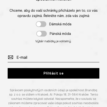
Chceme, aby do vaší schránky přicházelo jen to, co vás
opravdu zajímá. Řekněte nám, zda vás zajímá:
Dámská móda
Pánská móda
Výběr nabídky je volitelný.
Přihlásit se
Správcem poskytnutých osobních údajů je společnost Brandbq
sp. z o.o. se sídlem v Krakově, Al. Pokoju 18, 31-564 Kraków. Tento
souhlas můžete kdykoli odvolat. Nezapomeňte, že v souladu se
zákonem můžeme zpracovat vaše údaje pokud souhlas neodvoláte.