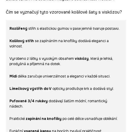
Čím se vyznačují tyto vzorované košilové šaty s viskózou?
Rozšířený
střih s elastickou gumou v pase jemně tvaruje postavu.
Košilový střih
se zapínáním na knoflíky dodává eleganci a
volnost.
Vyrobeno z látky s vysokým obsahem
viskózy
, která je lehká,
prodyšná a příjemná na dotek.
Midi
délka zaručuje univerzálnost a eleganci v každé situaci.
Límečkový výstřih do V
opticky prodlužuje krk a dodává styl.
Pufované 3/4 rukávy
dodávají šatům módní, romantický
nádech.
Praktické
zapínání na knoflíky
po celé délce usnadňuje oblékání.
Funkční
vsazené kapsy
na bocích zvyšují praktičnost.