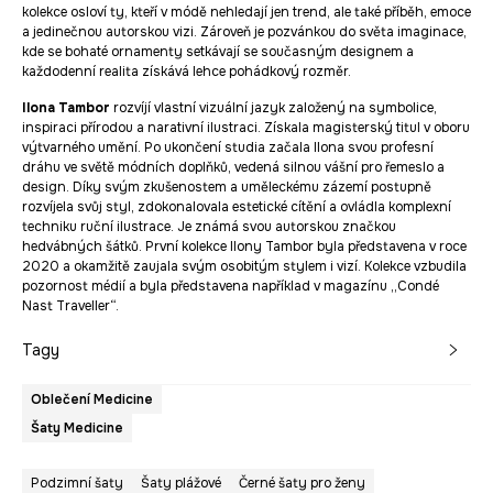
kolekce osloví ty, kteří v módě nehledají jen trend, ale také příběh, emoce
a jedinečnou autorskou vizi. Zároveň je pozvánkou do světa imaginace,
kde se bohaté ornamenty setkávají se současným designem a
každodenní realita získává lehce pohádkový rozměr.
Ilona Tambor
rozvíjí vlastní vizuální jazyk založený na symbolice,
inspiraci přírodou a narativní ilustraci. Získala magisterský titul v oboru
výtvarného umění. Po ukončení studia začala Ilona svou profesní
dráhu ve světě módních doplňků, vedená silnou vášní pro řemeslo a
design. Díky svým zkušenostem a uměleckému zázemí postupně
rozvíjela svůj styl, zdokonalovala estetické cítění a ovládla komplexní
techniku ruční ilustrace. Je známá svou autorskou značkou
hedvábných šátků. První kolekce Ilony Tambor byla představena v roce
2020 a okamžitě zaujala svým osobitým stylem i vizí. Kolekce vzbudila
pozornost médií a byla představena například v magazínu „Condé
Nast Traveller“.
Tagy
Oblečení Medicine
Šaty Medicine
Podzimní šaty
Šaty plážové
Černé šaty pro ženy