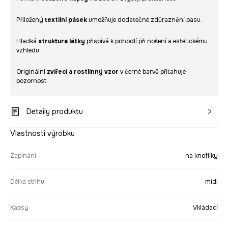
Přiložený
textilní pásek
umožňuje dodatečné zdůraznění pasu.
Hladká
struktura látky
přispívá k pohodlí při nošení a estetickému
vzhledu.
Originální
zvířecí a rostlinný vzor
v černé barvě přitahuje
pozornost.
Detaily produktu
Vlastnosti výrobku
Zapínání
na knoflíky
Délka střihu
midi
Kapsy
Vkládací