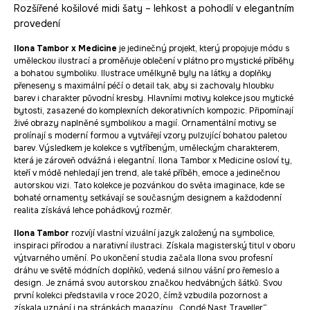
Rozšířené košilové midi šaty – lehkost a pohodlí v elegantním
provedení
Ilona Tambor x Medicine
je jedinečný projekt, který propojuje módu s
uměleckou ilustrací a proměňuje oblečení v plátno pro mystické příběhy
a bohatou symboliku. Ilustrace umělkyně byly na látky a doplňky
přeneseny s maximální péčí o detail tak, aby si zachovaly hloubku
barev i charakter původní kresby. Hlavními motivy kolekce jsou mytické
bytosti, zasazené do komplexních dekorativních kompozic. Připomínají
živé obrazy naplněné symbolikou a magií. Ornamentální motivy se
prolínají s moderní formou a vytvářejí vzory pulzující bohatou paletou
barev. Výsledkem je kolekce s vytříbeným, uměleckým charakterem,
která je zároveň odvážná i elegantní. Ilona Tambor x Medicine osloví ty,
kteří v módě nehledají jen trend, ale také příběh, emoce a jedinečnou
autorskou vizi. Tato kolekce je pozvánkou do světa imaginace, kde se
bohaté ornamenty setkávají se současným designem a každodenní
realita získává lehce pohádkový rozměr.
Ilona Tambor
rozvíjí vlastní vizuální jazyk založený na symbolice,
inspiraci přírodou a narativní ilustraci. Získala magisterský titul v oboru
výtvarného umění. Po ukončení studia začala Ilona svou profesní
dráhu ve světě módních doplňků, vedená silnou vášní pro řemeslo a
design. Je známá svou autorskou značkou hedvábných šátků. Svou
první kolekci představila v roce 2020, čímž vzbudila pozornost a
získala uznání i na stránkách magazínu „Condé Nast Traveller“.