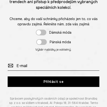
trendech ani přístup k předprodejům vybraných
speciálních kolekcí.
Chceme, aby do vaší schránky přicházelo jen to, co vás
opravdu zajímá. Řekněte nám, zda vás zajímá:
Dámská móda
Pánská móda
Výběr nabídky je volitelný.
Přihlásit se
Správcem poskytnutých osobních údajů je společnost Brandbq
sp. z o.o. se sídlem v Krakově, Al. Pokoju 18, 31-564 Kraków. Tento