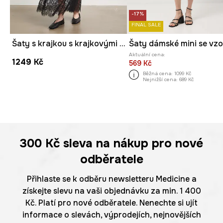
-17%
FINAL SALE
Šaty s krajkou s krajkovými vsadkami
Aktuální cena:
1249 Kč
569 Kč
Běžná cena:
1099 Kč
Nejnižší cena:
689 Kč
300 Kč
sleva na nákup pro nové
odběratele
Přihlaste se k odběru newsletteru Medicine a
získejte slevu na vaši objednávku za min. 1 400
Kč. Platí pro nové odběratele. Nenechte si ujít
informace o slevách, výprodejích, nejnovějších