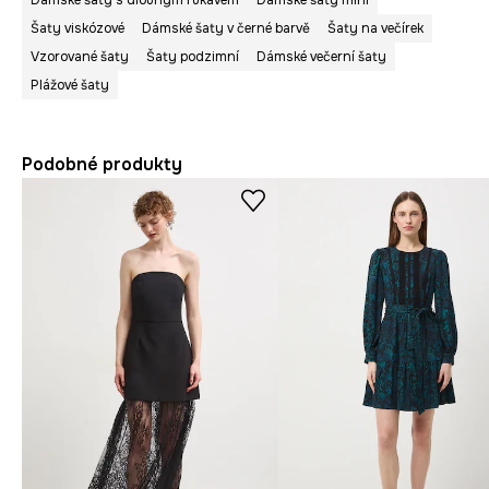
Dámské šaty s dlouhým rukávem
Dámské šaty mini
Šaty viskózové
Dámské šaty v černé barvě
Šaty na večírek
Vzorované šaty
Šaty podzimní
Dámské večerní šaty
Plážové šaty
Podobné produkty