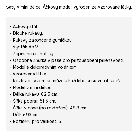
Šaty v mini délce. Áčkový model, vyroben ze vzorované látky.
- Áčkový střih.
- Dlouhé rukávy.
- Rukávy zakončené gumičkou.
- Výstřih do V.
- Zapínání na knoflíky.
- Ozdobná šňůrka v pase pro přizpůsobení přiléhavosti.
- Model s dekorativním volánkem.
- Vzorovaná látka.
- Rozložení vzoru se může u každého kusu výrobku lišit.
- Model v mini délce.
- Délka rukávu: 62,5 cm.
- Šířka poprsí: 51,5 cm.
- Šířka v pase (po roztažení): 48,8 cm.
- Délka: 93 cm.
- Rozměry pro velikost: S.