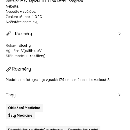
Perte při max. teplotě 30 °C na šetrný program.
Nebělte.
Nesušte v sušičce.
Žehlete při max. 110 °C.
Nečistěte chemicky.
Rozměry
Rukáv
:
dlouhý
Výstřih
:
Výstřih do V
Střih modelu
:
rozšířený
Rozměry
Modelka na fotografii je vysoká 174 cm a má na sebe velikost S
Tagy
Oblečení Medicine
Šaty Medicine