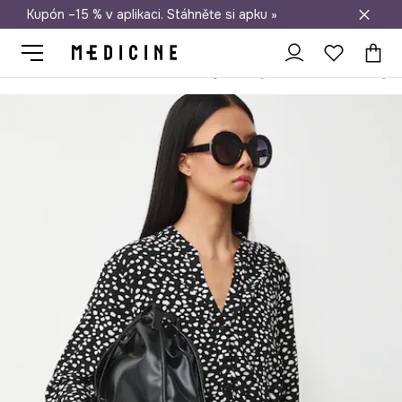
Kupón –15 % v aplikaci. Stáhněte si apku »
Doprava zdarma při nákupu nad 1 200 Kč
Medicine
Ona
Oblečení
Šaty