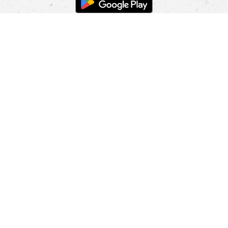
POMOC
NAJÍT PRODEJNU
Informace
O nás
Mobilní aplikace
Podmínky pro prezentaci zboží
Blog
Kontakt