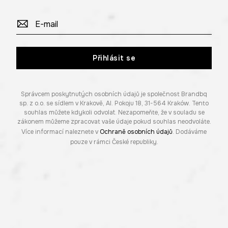
Přihlásit se
Správcem poskytnutých osobních údajů je společnost Brandbq
sp. z o.o. se sídlem v Krakově, Al. Pokoju 18, 31-564 Kraków. Tento
souhlas můžete kdykoli odvolat. Nezapomeňte, že v souladu se
zákonem můžeme zpracovat vaše údaje pokud souhlas neodvoláte.
Více informací naleznete v
Ochraně osobních údajů
. Dodáváme
pouze v rámci České republiky.