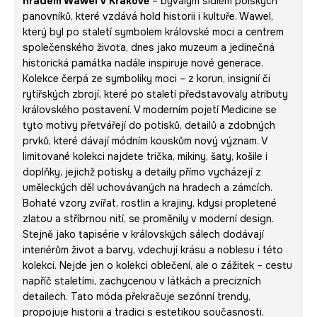
hradem Wawel v Krakově
– bývalým sídlem polských
panovníků, které vzdává hold historii i kultuře. Wawel,
který byl po staletí symbolem královské moci a centrem
společenského života, dnes jako muzeum a jedinečná
historická památka nadále inspiruje nové generace.
Kolekce čerpá ze symboliky moci – z korun, insignií či
rytířských zbrojí, které po staletí představovaly atributy
královského postavení. V moderním pojetí Medicine se
tyto motivy přetvářejí do potisků, detailů a zdobných
prvků, které dávají módním kouskům nový význam. V
limitované kolekci najdete trička, mikiny, šaty, košile i
doplňky, jejichž potisky a detaily přímo vycházejí z
uměleckých děl uchovávaných na hradech a zámcích.
Bohaté vzory zvířat, rostlin a krajiny, kdysi propletené
zlatou a stříbrnou nití, se proměnily v moderní design.
Stejně jako tapisérie v královských sálech dodávají
interiérům život a barvy, vdechují krásu a noblesu i této
kolekci. Nejde jen o kolekci oblečení, ale o zážitek – cestu
napříč staletími, zachycenou v látkách a precizních
detailech. Tato móda překračuje sezónní trendy,
propojuje historii a tradici s estetikou současnosti.