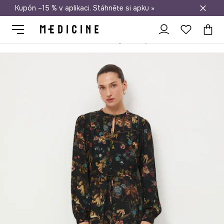
Kupón –15 % v aplikaci. Stáhněte si apku »
Doprava zdarma při nákupu nad 1 200 Kč
Medicine
Ona
Oblečení
Šaty
Šaty Královská kolekce