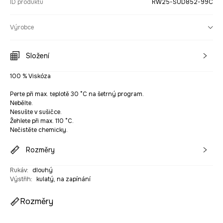
ID produktu
RW25-SUD852-99C
Výrobce
Složení
100 % Viskóza
Perte při max. teplotě 30 °C na šetrný program.
Nebělte.
Nesušte v sušičce.
Žehlete při max. 110 °C.
Nečistěte chemicky.
Rozměry
Rukáv
:
dlouhý
Výstřih
:
kulatý, na zapínání
Rozměry