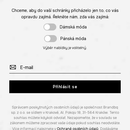
Chceme, aby do vaší schránky přicházelo jen to, co vás
opravdu zajímá. Řekněte nám, zda vás zajímá:
Dámská móda
Pánská móda
Výběr nabídky je volitelný.
Přihlásit se
Správcem poskytnutých osobních údajů je společnost Brandbq
sp. z o.o. se sídlem v Krakově, Al. Pokoju 18, 31-564 Kraków. Tento
souhlas můžete kdykoli odvolat. Nezapomeňte, že v souladu se
zákonem můžeme zpracovat vaše údaje pokud souhlas neodvoláte.
Více informací naleznete v
Ochraně osobních údajů
. Dodáváme