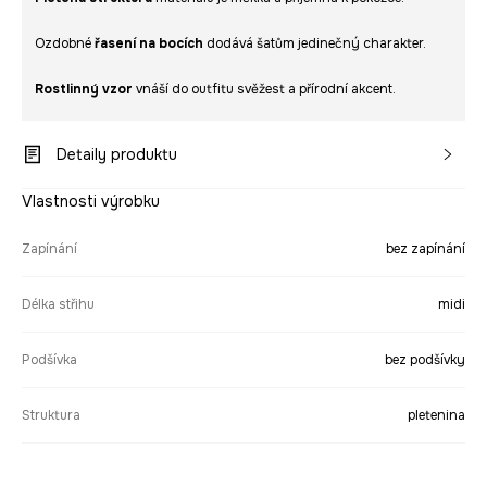
Ozdobné
řasení na bocích
dodává šatům jedinečný charakter.
Rostlinný vzor
vnáší do outfitu svěžest a přírodní akcent.
Detaily produktu
Vlastnosti výrobku
Zapínání
bez zapínání
Délka střihu
midi
Podšívka
bez podšívky
Struktura
pletenina