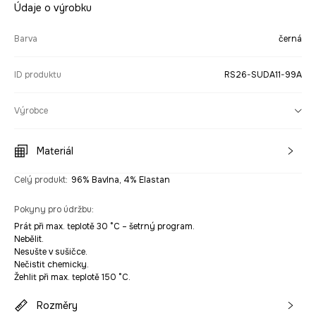
Údaje o výrobku
Barva
černá
ID produktu
RS26-SUDA11-99A
Výrobce
Materiál
Celý produkt
:
96% Bavlna, 4% Elastan
Pokyny pro údržbu
:
Prát při max. teplotě 30 °C – šetrný program.
Nebělit.
Nesušte v sušičce.
Nečistit chemicky.
Žehlit při max. teplotě 150 °C.
Rozměry