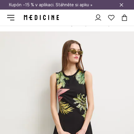
Kupón –15 % v aplikaci. Stáhněte si apku »
Doprava zdarma při nákupu nad 1 200 Kč
Medicine
Ona
Oblečení
Šaty
Asymetrické šaty rostlinné