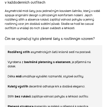
v každodenních outfitech
Asymetrické midi šaty jsou jedinečným kouskem šatníku, který v sobě
spojuje originální design s přirozeným komfortem nošení. Jejich
rozšířený střih a absence rukávů zajišťují volnost pohybu a jemný
rostlinný vzor jim dodává subtilní půvab. Skvěle se hodí ke casual
outfitům a vnášejí do nich závan svěžesti a lehkosti.
Čím se vyznačují tyto pletené šaty s rostlinným vzorem?
Rozšířený střih
asymetrických šatů krásně sedí na postavě.
Vyrobena z
bavlněné pleteniny s elastanem
, je příjemná na
dotek.
Délka
midi
umožňuje vytvářet rozmanité, stylové outfity.
Kulatý výstřih
decentně odhaluje krk a dodává eleganci.
Střih
bez rukávů
zajišťuje volnost pohybu a lehkost outfitu.
Pletená struktura
materiálu je měkká a příjemná k pokožce.