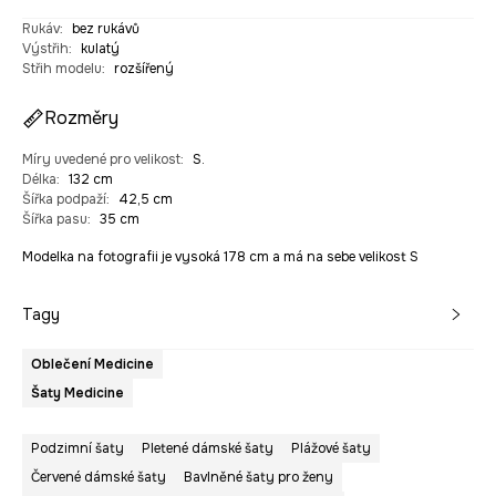
Rukáv
:
bez rukávů
Výstřih
:
kulatý
Střih modelu
:
rozšířený
Rozměry
Míry uvedené pro velikost
:
S.
Délka
:
132 cm
Šířka podpaží
:
42,5 cm
Šířka pasu
:
35 cm
Modelka na fotografii je vysoká 178 cm a má na sebe velikost S
Tagy
Oblečení Medicine
Šaty Medicine
Podzimní šaty
Pletené dámské šaty
Plážové šaty
Červené dámské šaty
Bavlněné šaty pro ženy