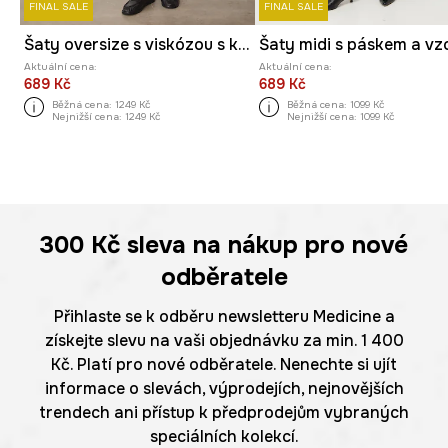
FINAL SALE
FINAL SALE
Šaty oversize s viskózou s krajkovými vsadkami
Šaty midi s páskem a v
Aktuální cena:
Aktuální cena:
689 Kč
689 Kč
Běžná cena:
1249 Kč
Běžná cena:
1099 Kč
Nejnižší cena:
1249 Kč
Nejnižší cena:
1099 Kč
300 Kč
sleva na nákup pro nové
odběratele
Přihlaste se k odběru newsletteru Medicine a
získejte slevu na vaši objednávku za min. 1 400
Kč. Platí pro nové odběratele. Nenechte si ujít
informace o slevách, výprodejích, nejnovějších
trendech ani přístup k předprodejům vybraných
speciálních kolekcí.