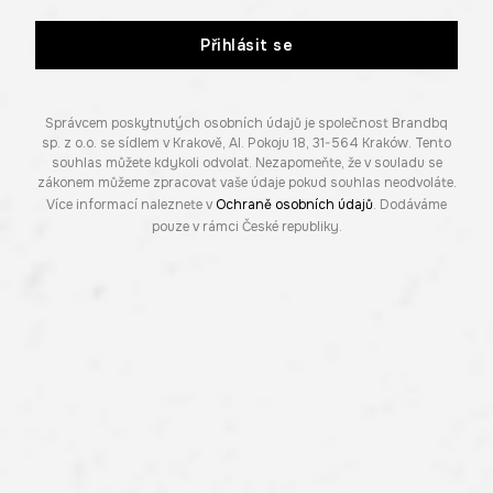
Přihlásit se
Správcem poskytnutých osobních údajů je společnost Brandbq
sp. z o.o. se sídlem v Krakově, Al. Pokoju 18, 31-564 Kraków. Tento
souhlas můžete kdykoli odvolat. Nezapomeňte, že v souladu se
zákonem můžeme zpracovat vaše údaje pokud souhlas neodvoláte.
Více informací naleznete v
Ochraně osobních údajů
. Dodáváme
pouze v rámci České republiky.