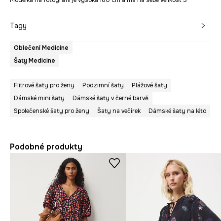
Modelka na fotografii je vysoká 180 cm a má na sebe velikost S
Tagy
Oblečení Medicine
Šaty Medicine
Flitrové šaty pro ženy
Podzimní šaty
Plážové šaty
Dámské mini šaty
Dámské šaty v černé barvě
Společenské šaty pro ženy
Šaty na večírek
Dámské šaty na léto
Podobné produkty