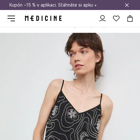
Kupón –15 % v aplikaci. Stáhněte si apku »
Doprava zdarma při nákupu nad 1 200 Kč
Medicine
Ona
Oblečení
Šaty
Šaty s filtry