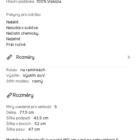
Hlavní podšívka
:
100% Viskóza
Pokyny pro údržbu
:
Nebělit.
Nesušte v sušičce.
Nečistit chemicky.
Nežehlit.
Prát ručně.
Rozměry
Rukáv
:
na ramínkách
Výstřih
:
Výstřih do V
Střih modelu
:
rovný
Rozměry
Míry uvedené pro velikost
:
S.
Délka
:
77,5 cm
Šířka podpaží
:
43,5 cm
Šířka v bocích
:
52 cm
Šířka pasu
:
47 cm