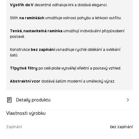
Výstřih do V
decentně odhaluje krk a dodává eleganci.
Střih
na ramínkách
umožňuje volnost pohybu a lehkost outfitu.
Tenká, nastavitelná ramínka
umožňují individuální přizpůsobení
postavě.
Konstrukce
bez zapínání
usnadňuje rychlé oblékání a svlékání
šatů.
Třpytivé flitry
po celé ploše vytvářejí efektní a poutavý vzhled.
Abstraktní vzor
dodává šatům moderní a umělecký výraz.
Detaily produktu
Vlastnosti výrobku
Zapínání
bez zapínání