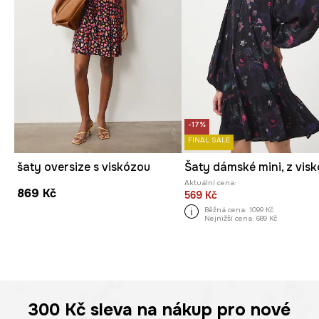
-17%
FINAL SALE
šaty oversize s viskózou
Aktuální cena:
869 Kč
569 Kč
Běžná cena:
1099 Kč
Nejnižší cena:
689 Kč
300 Kč
sleva na nákup pro nové