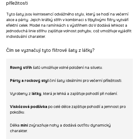
příležitosti
Tyto šaty jsou kvintesencí odvážného stylu, který se hodí na večerní
akce a párty. Jejich krátký střih v kombinaci s třpytivými flitry vytváří
efektní celek. Model na ramínkách s výstřihem do V dodává lehkost a
jednoduchá linie střihu zajišťuje volnost pohybu, což umožňuje vyjádřit
individuální charakter.
Čím se vyznačují tyto flitrové šaty z látky?
Rovný střih
šatů umožňuje volné položení na siluetu.
Párty a rockový styl
činí šaty ideálními pro večerní příležitosti.
Vyrobeny z
látky
, která je lehká a zajišťuje pohodlí při nošení.
Viskózová podšívka
po celé délce zajišťuje pohodlí a jemnost pro
pokožku.
Délka
mini
zvýrazňuje nohy a dodává outfitu dynamický
charakter.