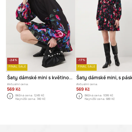
-24%
-17%
FINAL SALE
FINAL SALE
Šaty dámské mini s květinovým vzorem a páskem
Aktuální cena:
Aktuální cena:
569 Kč
569 Kč
Běžná cena:
1249 Kč
Běžná cena:
1099 Kč
Nejnižší cena:
749 Kč
Nejnižší cena:
689 Kč