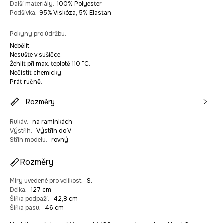
Další materiály
:
100% Polyester
Podšívka
:
95% Viskóza, 5% Elastan
Pokyny pro údržbu
:
Nebělit.
Nesušte v sušičce.
Žehlit při max. teplotě 110 °C.
Nečistit chemicky.
Prát ručně.
Rozměry
Rukáv
:
na ramínkách
Výstřih
:
Výstřih do V
Střih modelu
:
rovný
Rozměry
Míry uvedené pro velikost
:
S.
Délka
:
127 cm
Šířka podpaží
:
42,8 cm
Šířka pasu
:
46 cm