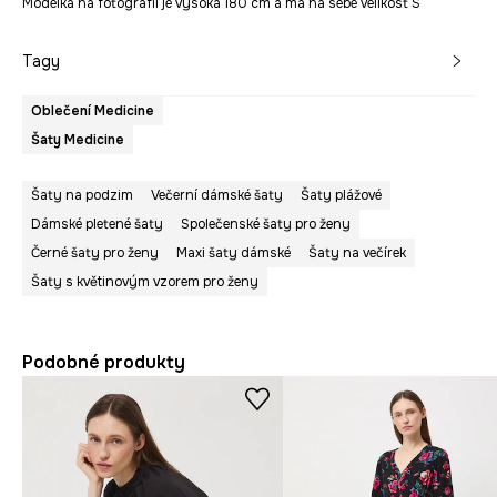
Modelka na fotografii je vysoká 180 cm a má na sebe velikost S
Tagy
Oblečení Medicine
Šaty Medicine
Šaty na podzim
Večerní dámské šaty
Šaty plážové
Dámské pletené šaty
Společenské šaty pro ženy
Černé šaty pro ženy
Maxi šaty dámské
Šaty na večírek
Šaty s květinovým vzorem pro ženy
Podobné produkty