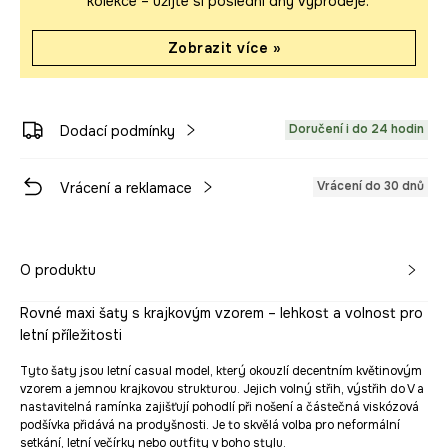
kolekce – užijte si poslední dny výprodeje.
Zobrazit více »
Doručení i do 24 hodin
Dodací podmínky
Vrácení do 30 dnů
Vrácení a reklamace
O produktu
Rovné maxi šaty s krajkovým vzorem – lehkost a volnost pro
letní příležitosti
Tyto šaty jsou letní casual model, který okouzlí decentním květinovým
vzorem a jemnou krajkovou strukturou. Jejich volný střih, výstřih do V a
nastavitelná ramínka zajišťují pohodlí při nošení a částečná viskózová
podšívka přidává na prodyšnosti. Je to skvělá volba pro neformální
setkání, letní večírky nebo outfity v boho stylu.