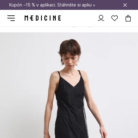
Kupón –15 % v aplikaci. Stáhněte si apku »
Doprava zdarma při nákupu nad 1 200 Kč
Medicine
Ona
Oblečení
Šaty
Šaty krajkové květinové