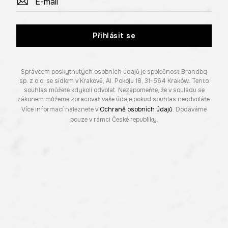
Přihlásit se
Správcem poskytnutých osobních údajů je společnost Brandbq
sp. z o.o. se sídlem v Krakově, Al. Pokoju 18, 31-564 Kraków. Tento
souhlas můžete kdykoli odvolat. Nezapomeňte, že v souladu se
zákonem můžeme zpracovat vaše údaje pokud souhlas neodvoláte.
Více informací naleznete v
Ochraně osobních údajů
. Dodáváme
pouze v rámci České republiky.