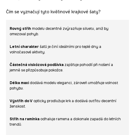
Čím se vyznačují tyto květinové krajkové šaty?
Rovný střih
modelu decentně zvýrazňuje siluetu, aniž by
omezoval pohyb.
Letní charakter
šatů je činí ideálními pro teplé dny a
volnočasové aktivity.
Částečná viskózová podšívka
zajišťuje pohodlí při nošení a
jemně se přizpůsobuje pokožce.
Délka maxi
dodává modelu eleganci, zároveň umožňuje volnost
pohybu.
Výstřih do V
opticky prodlužuje krk a dodává outfitu decentní
ženskost.
Střih na ramínka
odhaluje ramena a dokonale zapadá do letních
trendů.