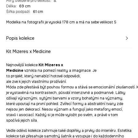
Míry uvedené pro velikost
:
S.
Délka
:
69 cm
Šířka podpaží
:
61 cm
Modelka na fotografii je vysoká 178 cm a má na sebe velikost S
Popis kolekce
Kit Mizeres x Medicine
Nejnovější kolekce
Kit Mizeres x
Medicine
vznikla na pomezí reality a imaginace. Je
to projekt, který nenabízí hotové odpovědi,
ale zve k jejich vlastnímu prožívání.
Móda zde přestává být pouhou formou a stává se emocionální zkušeností. 
je vystavěná na kontrastech, působí intenzivně a podmanivě. Látky
ožívají výraznými, sytými barvami a vzory bohatými na významy,
které upoutají na první pohled. Zvířecí formy a abstraktní tvary zde
nejsou jen dekorací. Nesou význam a fungují jako metafory emocí,
stavů i asociací. Každý si je může vyložit po svém, a právě v tom
spočívá jejich síla.
Vedle oděvů kolekce zahrnuje také doplňky a prvky do interiéru. Estetika
kolekce tak přesahuje samotný šatník a vstupuje i do každodenního