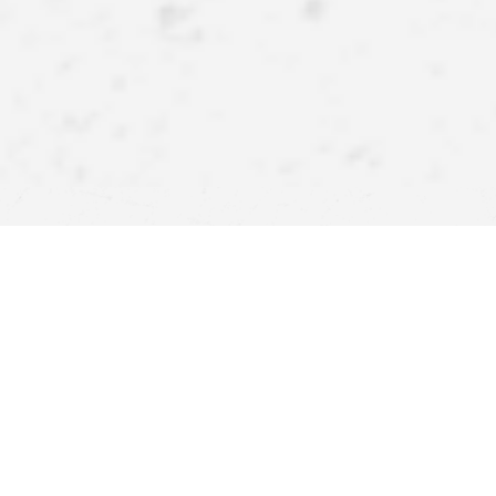
APPlikujte inspirace!
Stáhněte si naši aplikaci a získejte ještě více výhod.
Atraktivní slevy, pohodlné nakupování a upozornění na
novinky – nyní na dosah ruky.