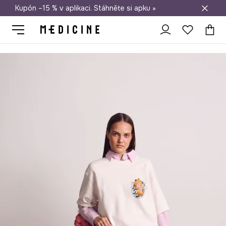
Kupón –15 % v aplikaci. Stáhněte si apku »
Doprava zdarma při nákupu nad 1 200 Kč
Medicine
Ona
Oblečení
Trička