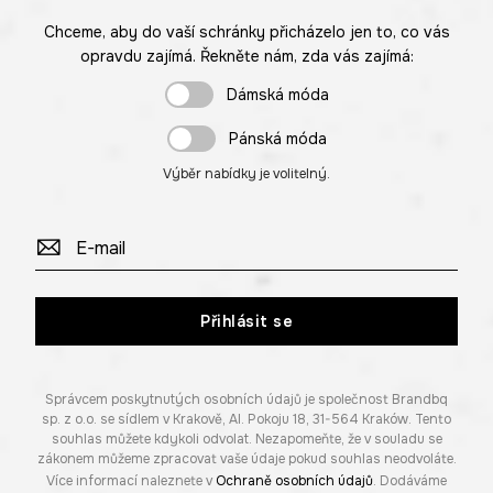
Chceme, aby do vaší schránky přicházelo jen to, co vás
opravdu zajímá. Řekněte nám, zda vás zajímá:
Dámská móda
Pánská móda
Výběr nabídky je volitelný.
Přihlásit se
Správcem poskytnutých osobních údajů je společnost Brandbq
sp. z o.o. se sídlem v Krakově, Al. Pokoju 18, 31-564 Kraków. Tento
souhlas můžete kdykoli odvolat. Nezapomeňte, že v souladu se
zákonem můžeme zpracovat vaše údaje pokud souhlas neodvoláte.
Více informací naleznete v
Ochraně osobních údajů
. Dodáváme