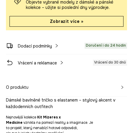
Objevte vybrané modely z dámské a pánské
kolekce – užijte si poslední dny výprodeje.
Zobrazit více »
Doručení i do 24 hodin
Dodací podmínky
Vrácení do 30 dnů
Vrácení a reklamace
O produktu
Dámské bavlněné tričko s elastanem – stylový akcent v
každodenních outfitech
Nejnovější kolekce
Kit Mizeres x
Medicine
vznikla na pomezí reality a imaginace. Je
to projekt, který nenabízí hotové odpovědi,