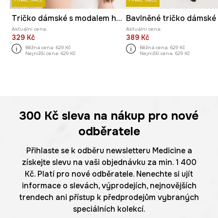
Tričko dámské s modalem hladké
Aktuální cena:
Aktuální cena:
329 Kč
389 Kč
Běžná cena:
629 Kč
Běžná cena:
629 Kč
Nejnižší cena:
629 Kč
Nejnižší cena:
629 Kč
300 Kč
sleva na nákup pro nové
odběratele
Přihlaste se k odběru newsletteru Medicine a
získejte slevu na vaši objednávku za min. 1 400
Kč. Platí pro nové odběratele. Nenechte si ujít
informace o slevách, výprodejích, nejnovějších
trendech ani přístup k předprodejům vybraných
speciálních kolekcí.