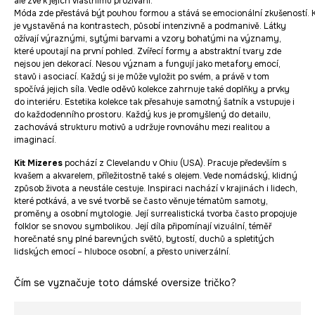
ale zve k jejich vlastnímu prožívání.
Móda zde přestává být pouhou formou a stává se emocionální zkušeností. 
je vystavěná na kontrastech, působí intenzivně a podmanivě. Látky
ožívají výraznými, sytými barvami a vzory bohatými na významy,
které upoutají na první pohled. Zvířecí formy a abstraktní tvary zde
nejsou jen dekorací. Nesou význam a fungují jako metafory emocí,
stavů i asociací. Každý si je může vyložit po svém, a právě v tom
spočívá jejich síla. Vedle oděvů kolekce zahrnuje také doplňky a prvky
do interiéru. Estetika kolekce tak přesahuje samotný šatník a vstupuje i
do každodenního prostoru. Každý kus je promyšlený do detailu,
zachovává strukturu motivů a udržuje rovnováhu mezi realitou a
imaginací.
Kit Mizeres
pochází z Clevelandu v Ohiu (USA). Pracuje především s
kvašem a akvarelem, příležitostně také s olejem. Vede nomádský, klidný
způsob života a neustále cestuje. Inspiraci nachází v krajinách i lidech,
které potkává, a ve své tvorbě se často věnuje tématům samoty,
proměny a osobní mytologie. Její surrealistická tvorba často propojuje
folklor se snovou symbolikou. Její díla připomínají vizuální, téměř
horečnaté sny plné barevných světů, bytostí, duchů a spletitých
lidských emocí – hluboce osobní, a přesto univerzální.
Čím se vyznačuje toto dámské oversize tričko?