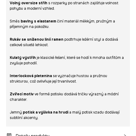
Volný oversize střih
s rozparky po stranách zajišťuje volnost
pohybu a moderní vzhled.
Směs
bavlny s elastanem
činí materiál měkkým, pružným a
příjemným na pokožku.
Rukáv se sníženou linií ramen
podtrhuje ležérní styl a dodává
celkové siluetě lehkost.
Kulatý výstřih
je klasické řešení, které se hodí k mnoha outfitům a
zvyšuje pohodlí.
Interlocková pletenina
se vyznačuje hustou a pružnou
strukturou, což ovlivňuje její trvanlivost.
Zvířecí motiv
ve formě potisku dodává tričku výrazný a módní
charakter.
Jemný
potisk a výšivka na hrudi
a malý potisk vzadu dodávají
subtilní akcenty.