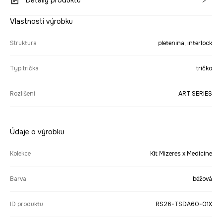
Detaily produktu
Vlastnosti výrobku
Struktura
pletenina, interlock
Typ trička
tričko
Rozlišení
ART SERIES
Údaje o výrobku
Kolekce
Kit Mizeres x Medicine
Barva
béžová
ID produktu
RS26-TSDA60-01X