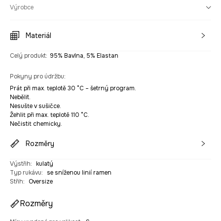
Výrobce
Materiál
Celý produkt
:
95% Bavlna, 5% Elastan
Pokyny pro údržbu
:
Prát při max. teplotě 30 °C – šetrný program.
Nebělit.
Nesušte v sušičce.
Žehlit při max. teplotě 110 °C.
Nečistit chemicky.
Rozměry
Výstřih
:
kulatý
Typ rukávu
:
se sníženou linií ramen
Střih
:
Oversize
Rozměry