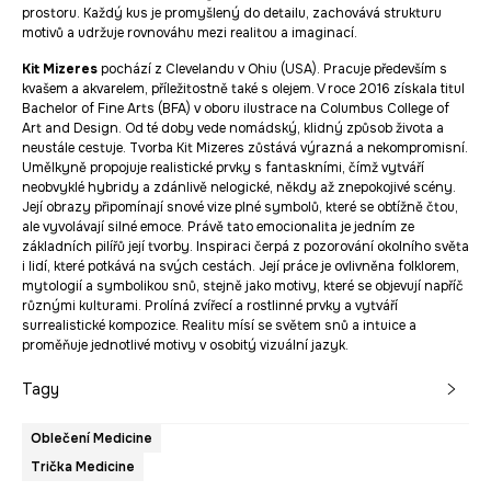
prostoru. Každý kus je promyšlený do detailu, zachovává strukturu
motivů a udržuje rovnováhu mezi realitou a imaginací.
Kit Mizeres
pochází z Clevelandu v Ohiu (USA). Pracuje především s
kvašem a akvarelem, příležitostně také s olejem. V roce 2016 získala titul
Bachelor of Fine Arts (BFA) v oboru ilustrace na Columbus College of
Art and Design. Od té doby vede nomádský, klidný způsob života a
neustále cestuje. Tvorba Kit Mizeres zůstává výrazná a nekompromisní.
Umělkyně propojuje realistické prvky s fantaskními, čímž vytváří
neobvyklé hybridy a zdánlivě nelogické, někdy až znepokojivé scény.
Její obrazy připomínají snové vize plné symbolů, které se obtížně čtou,
ale vyvolávají silné emoce. Právě tato emocionalita je jedním ze
základních pilířů její tvorby. Inspiraci čerpá z pozorování okolního světa
i lidí, které potkává na svých cestách. Její práce je ovlivněna folklorem,
mytologií a symbolikou snů, stejně jako motivy, které se objevují napříč
různými kulturami. Prolíná zvířecí a rostlinné prvky a vytváří
surrealistické kompozice. Realitu mísí se světem snů a intuice a
proměňuje jednotlivé motivy v osobitý vizuální jazyk.
Tagy
Oblečení Medicine
Trička Medicine