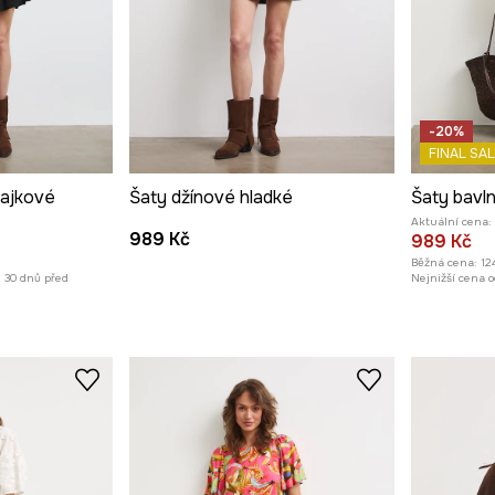
-20%
FINAL SAL
rajkové
Šaty džínové hladké
Šaty bavl
Aktuální cena:
989 Kč
989 Kč
Běžná cena:
12
h 30 dnů před
Nejnižší cena o