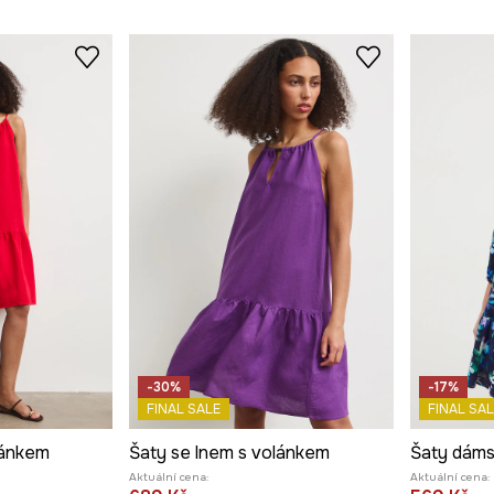
-30%
-17%
FINAL SALE
FINAL SAL
lánkem
Šaty se lnem s volánkem
Aktuální cena:
Aktuální cena: