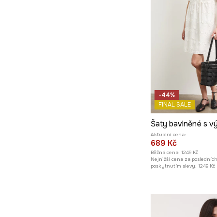
-44%
FINAL SALE
Šaty bavlněné s v
Aktuální cena:
689 Kč
Běžná cena:
1249 Kč
Nejnižší cena za posledníc
poskytnutím slevy:
1249 Kč