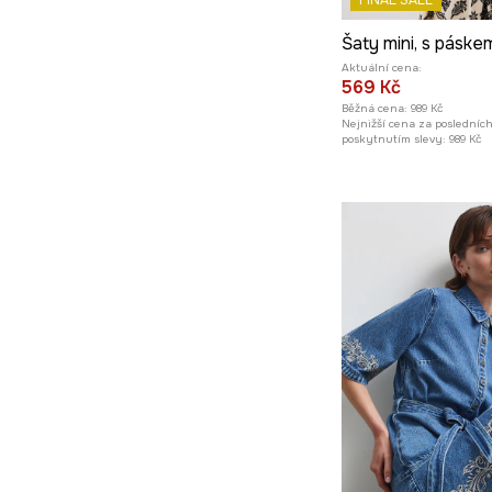
FINAL SALE
Aktuální cena:
569 Kč
Běžná cena:
989 Kč
Nejnižší cena za posledníc
poskytnutím slevy:
989 Kč