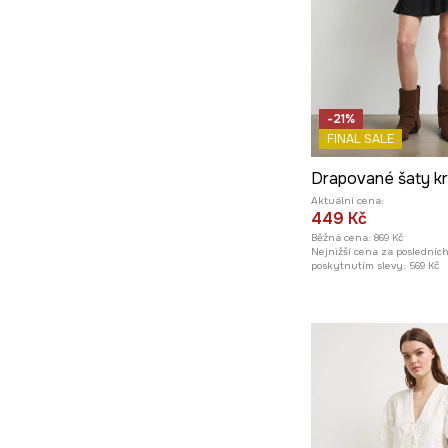
-21%
FINAL SALE
Drapované šaty k
Aktuální cena:
449 Kč
Běžná cena:
869 Kč
Nejnižší cena za posledníc
poskytnutím slevy:
569 Kč