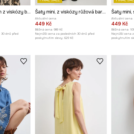
FINAL SALE
FINAL SAL
Šaty mini, s páskem z viskózy béžová barva
Šaty mini, z viskózy růžová barva
Aktuální cena:
Aktuální cena:
449 Kč
449 Kč
Běžná cena:
989 Kč
Běžná cena:
10
h 30 dnů před
Nejnižší cena za posledních 30 dnů před
Nejnižší cena 
poskytnutím slevy:
629 Kč
poskytnutím sl