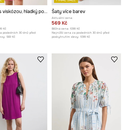
E
FINAL SALE
Šaty mini, s viskózou, hladký povrch růžová barva
Šaty více barev
Aktuální cena:
569 Kč
99 Kč
Běžná cena:
1099 Kč
za posledních 30 dnů před
Nejnižší cena za posledních 30 dnů před
evy:
569 Kč
poskytnutím slevy:
1099 Kč