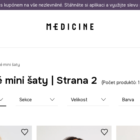
i nákupu nad 1 200 Kč
s kupónem na vše nezlevněné. Stáhněte si aplikaci a využijte slevu 
Odeslání i do 24 hodin
30 
 mini šaty
mini šaty | Strana 2
Počet produktů: 
Sekce
Velikost
Barva