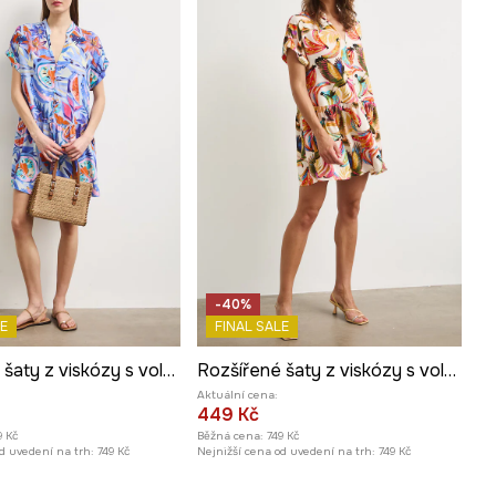
-40%
E
FINAL SALE
Rozšířené šaty z viskózy s volánkem
Rozšířené šaty z viskózy s volánkem
Aktuální cena:
449 Kč
9 Kč
Běžná cena:
749 Kč
d uvedení na trh:
749 Kč
Nejnižší cena od uvedení na trh:
749 Kč