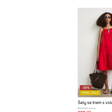
-30%
FINAL SALE
Šaty se lnem s vo
Aktuální cena: