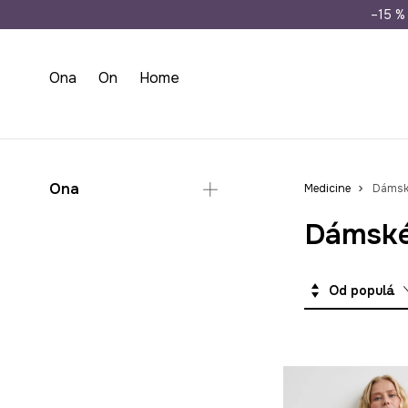
Doprava zdarma př
–15 % 
Ona
On
Home
Ona
Medicine
Dámské
Dámské 
Oblečení
Šaty
Soupravy
Od populárních
Šaty na svatbu