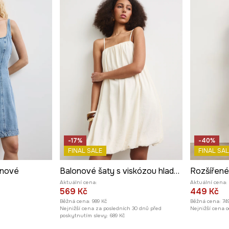
-17%
-40%
FINAL SALE
FINAL SAL
ínové
Balonové šaty s viskózou hladké
Aktuální cena:
Aktuální cena:
569 Kč
449 Kč
Běžná cena:
989 Kč
Běžná cena:
74
Nejnižší cena za posledních 30 dnů před
Nejnižší cena o
poskytnutím slevy:
689 Kč