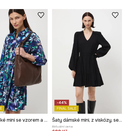
-44%
E
FINAL SALE
Šaty dámské mini se vzorem a páskem
Šaty dámské mini, z viskózy, se vzorem
Aktuální cena: