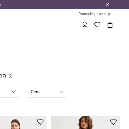
»
dní na vrácení zboží
Pomoc
Najít prodejnu
197
Cena