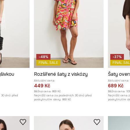
-48%
-37%
FINAL SALE
FINAL SAL
ýšivkou
Rozšířené šaty z viskózy
Šaty over
Aktuální cena:
Aktuální cena:
449 Kč
689 Kč
Běžná cena:
869 Kč
Běžná cena:
10
h 30 dnů před
Nejnižší cena za posledních 30 dnů před
Nejnižší cena 
poskytnutím slevy:
869 Kč
poskytnutím sl