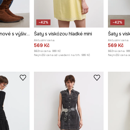
-42%
-42%
Rozšířené šaty džínové s výšivkami
Šaty s viskózou hladké mini
Šaty s vis
Aktuální cena:
Aktuální cena:
569 Kč
569 Kč
Běžná cena:
989 Kč
Běžná cena:
98
Nejnižší cena od uvedení na trh:
989 Kč
Nejnižší cena o