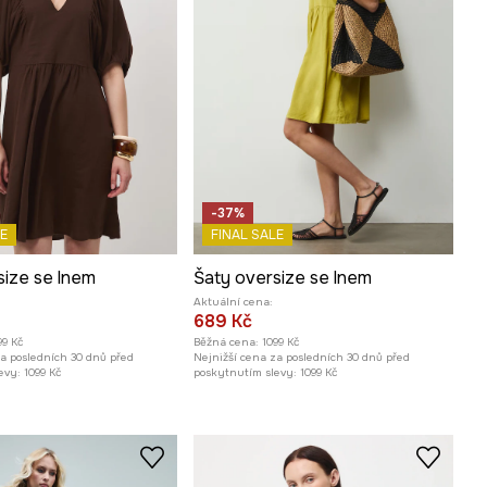
-37%
E
FINAL SALE
size se lnem
Šaty oversize se lnem
Aktuální cena:
689 Kč
99 Kč
Běžná cena:
1099 Kč
za posledních 30 dnů před
Nejnižší cena za posledních 30 dnů před
evy:
1099 Kč
poskytnutím slevy:
1099 Kč