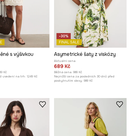
-30%
E
FINAL SALE
něné s výšivkou
Asymetrické šaty z viskózy
Aktuální cena:
689 Kč
49 Kč
Běžná cena:
989 Kč
d uvedení na trh:
1249 Kč
Nejnižší cena za posledních 30 dnů před
poskytnutím slevy:
989 Kč