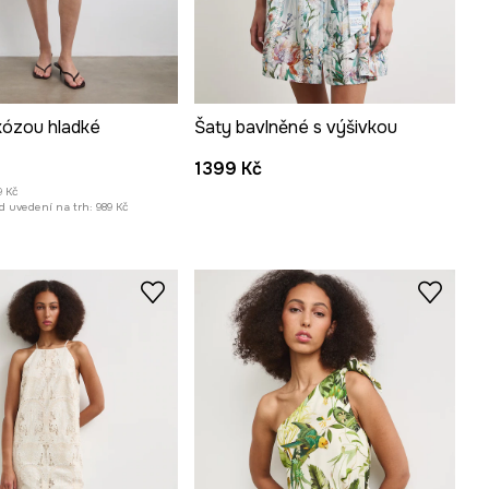
kózou hladké
Šaty bavlněné s výšivkou
1399 Kč
9 Kč
d uvedení na trh:
989 Kč