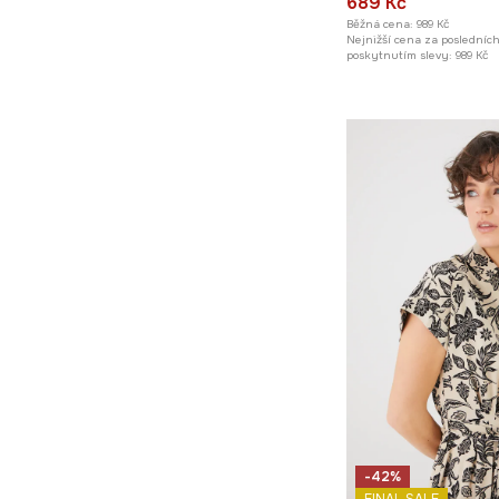
689 Kč
Běžná cena:
989 Kč
Nejnižší cena za posledníc
poskytnutím slevy:
989 Kč
-42%