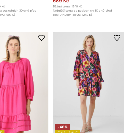
689 Kč
9 Kč
Běžná cena:
1249 Kč
za posledních 30 dnů před
Nejnižší cena za posledních 30 dnů před
evy:
689 Kč
poskytnutím slevy:
1249 Kč
-48%