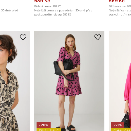
689 Kč
569 Kč
Běžná cena:
989 Kč
Běžná cena:
98
h 30 dnů před
Nejnižší cena za posledních 30 dnů před
Nejnižší cena 
poskytnutím slevy:
989 Kč
poskytnutím sl
-28%
-21%