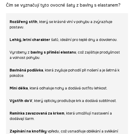
Čím se vyznačují tyto ovocné šaty z bavlny s elastanem?
Rozšířený střih
, který se krásně vlní v pohybu a zvýrazňuje
postavu.
Lehký, letní charakter
šatů, ideální pro teplé dny a dovolenou.
Vyrobeny z
bavlny s příměsí elastanu
, což zajišťuje prodyšnost
a volnost pohybu.
Bavlněná podšívka
, která zvyšuje pohodlí při nošení a je šetrná k
pokožce.
Mini délka
, která odhaluje nohy a dodává outfitu lehkost.
Výstřih do V
, který opticky prodlužuje krk a dodává subtilnost.
Ramínka zavazovaná za krkem
, která umožňují nastavení a
dodávají šarm.
Zapínání na knoflíky
vpředu, což usnadňuje oblékání a svlékání