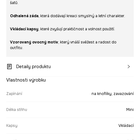
šatů.
Odhalená záda
, která dodávají kreaci smyslný a letní charakter.
Vkládací kapsy
, které zvyšují praktičnost a volnost použití.
Vzorovaný ovocný motiv
, který vnáší svěžest a radost do
outfitu.
Detaily produktu
Vlastnosti výrobku
Zapínání
na knoflíky, zavazování
Délka střihu
Mini
Kapsy
Vkládací