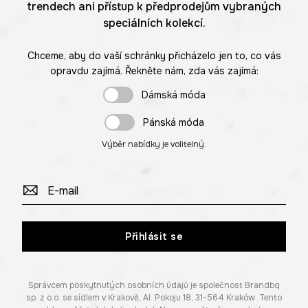
trendech ani přístup k předprodejům vybraných
speciálních kolekcí.
Chceme, aby do vaší schránky přicházelo jen to, co vás
opravdu zajímá. Řekněte nám, zda vás zajímá:
Dámská móda
Pánská móda
Výběr nabídky je volitelný.
Přihlásit se
Správcem poskytnutých osobních údajů je společnost Brandbq
sp. z o.o. se sídlem v Krakově, Al. Pokoju 18, 31-564 Kraków. Tento