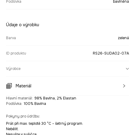
Podšívka
bavlněná
Údaje o výrobku
Barva
zelená
ID produktu
RS26-SUDA02-07A
Výrobce
Materiál
Hlavní materiál
:
98% Bavlna, 2% Elastan
Podšívka
:
100% Bavlna
Pokyny pro údržbu
:
Prát při max. teplotě 30 °C – šetrný program.
Nebělit.
Nesušte v sušičce.