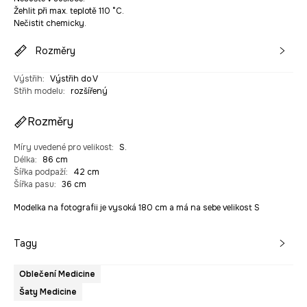
Žehlit při max. teplotě 110 °C.
Nečistit chemicky.
Rozměry
Výstřih
:
Výstřih do V
Střih modelu
:
rozšířený
Rozměry
Míry uvedené pro velikost
:
S.
Délka
:
86 cm
Šířka podpaží
:
42 cm
Šířka pasu
:
36 cm
Modelka na fotografii je vysoká 180 cm a má na sebe velikost S
Tagy
Oblečení Medicine
Šaty Medicine