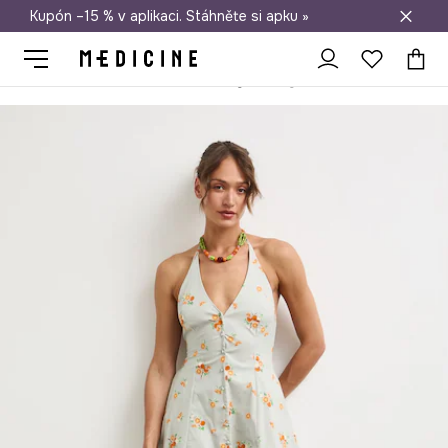
Kupón –15 % v aplikaci. Stáhněte si apku »
Doprava zdarma při nákupu nad 1 200 Kč
Medicine
Ona
Oblečení
Šaty
Šaty bavlněné s elastanem