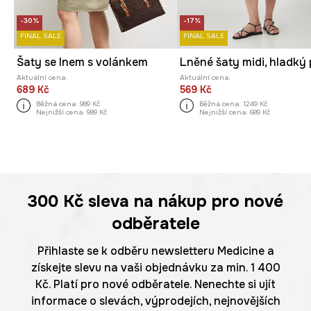
-30%
-17%
FINAL SALE
FINAL SALE
Šaty se lnem s volánkem
Aktuální cena:
Aktuální cena:
689 Kč
569 Kč
Běžná cena:
989 Kč
Běžná cena:
1249 Kč
Nejnižší cena:
989 Kč
Nejnižší cena:
689 Kč
300 Kč
sleva na nákup pro nové
odběratele
Přihlaste se k odběru newsletteru Medicine a
získejte slevu na vaši objednávku za min. 1 400
Kč. Platí pro nové odběratele. Nenechte si ujít
informace o slevách, výprodejích, nejnovějších