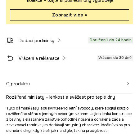
kolekce – užijte si poslední dny výprodeje.
Zobrazit více »
Doručení i do 24 hodin
Dodací podmínky
Vrácení do 30 dnů
Vrácení a reklamace
O produktu
Rozšířené minišaty – lehkost a svěžest pro teplé dny
Tyto dámské šaty jsou kvintesencí letní svobody, které spojují kouzlo
rozšířeného střihu s jemným ovocným vzorem. Jejich lehká konstrukce
z bavlny s elastanem zajišťuje pohodlné nošení a odhalená záda a
zavazovací ramínka jim dodávají smyslný charakter. Ideální volba pro
slunečné dny, kdy záleží jak na stylu, tak na prodyšnosti.