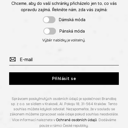
Chceme, aby do vaší schránky přicházelo jen to, co vás
opravdu zajímá. Řekněte nám, zda vás zajímá:
Dámská móda
Pánská móda
Výběr nabídky je volitelný.
Přihlásit se
Správcem poskytnutých osobních údajů je společnost Brandbq
sp. z o.o. se sídlem v Krakově, Al. Pokoju 18, 31-564 Kraków. Tento
souhlas můžete kdykoli odvolat. Nezapomeňte, že v souladu se
zákonem můžeme zpracovat vaše údaje pokud souhlas neodvoláte.
Více informací naleznete v
Ochraně osobních údajů
. Dodáváme
pouze v rámci České republiky.