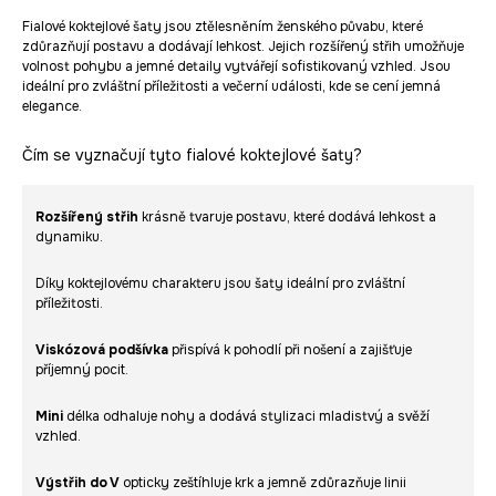
Fialové koktejlové šaty jsou ztělesněním ženského půvabu, které
zdůrazňují postavu a dodávají lehkost. Jejich rozšířený střih umožňuje
volnost pohybu a jemné detaily vytvářejí sofistikovaný vzhled. Jsou
ideální pro zvláštní příležitosti a večerní události, kde se cení jemná
elegance.
Čím se vyznačují tyto fialové koktejlové šaty?
Rozšířený střih
krásně tvaruje postavu, které dodává lehkost a
dynamiku.
Díky koktejlovému charakteru jsou šaty ideální pro zvláštní
příležitosti.
Viskózová podšívka
přispívá k pohodlí při nošení a zajišťuje
příjemný pocit.
Mini
délka odhaluje nohy a dodává stylizaci mladistvý a svěží
vzhled.
Výstřih do V
opticky zeštíhluje krk a jemně zdůrazňuje linii