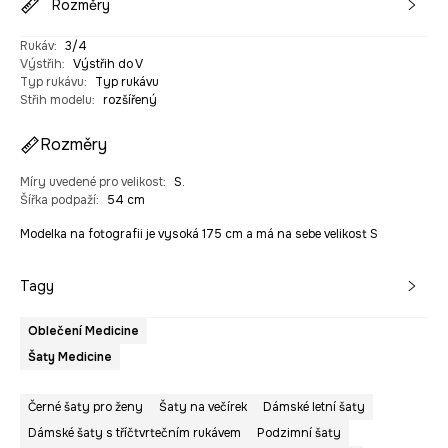
Rozměry
Rukáv
:
3/4
Výstřih
:
Výstřih do V
Typ rukávu
:
Typ rukávu
Střih modelu
:
rozšířený
Rozměry
Míry uvedené pro velikost
:
S.
Šířka podpaží
:
54 cm
Modelka na fotografii je vysoká 175 cm a má na sebe velikost S
Tagy
Oblečení Medicine
Šaty Medicine
Černé šaty pro ženy
Šaty na večírek
Dámské letní šaty
Dámské šaty s tříčtvrtečním rukávem
Podzimní šaty