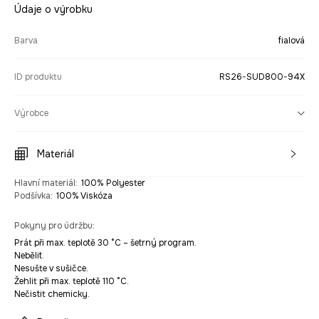
Údaje o výrobku
Barva
fialová
ID produktu
RS26-SUD800-94X
Výrobce
Materiál
Hlavní materiál
:
100% Polyester
Podšívka
:
100% Viskóza
Pokyny pro údržbu
:
Prát při max. teplotě 30 °C – šetrný program.
Nebělit.
Nesušte v sušičce.
Žehlit při max. teplotě 110 °C.
Nečistit chemicky.