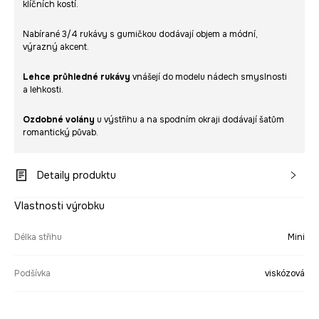
klíčních kostí.
Nabírané 3/4 rukávy s gumičkou dodávají objem a módní,
výrazný akcent.
Lehce průhledné rukávy
vnášejí do modelu nádech smyslnosti
a lehkosti.
Ozdobné volány
u výstřihu a na spodním okraji dodávají šatům
romantický půvab.
Detaily produktu
Vlastnosti výrobku
Délka střihu
Mini
Podšívka
viskózová