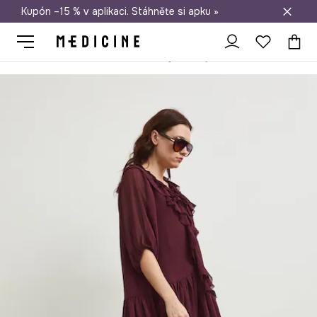
Kupón –15 % v aplikaci. Stáhněte si apku »
Doprava zdarma při nákupu nad 1 200 Kč
Medicine
Ona
Oblečení
Šaty
Šaty