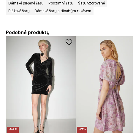
Dámské pletené šaty
Podzimní šaty
Šaty vzorované
Plážové šaty
Dámské šaty s dlouhým rukávem
Podobné produkty
-54%
-21%