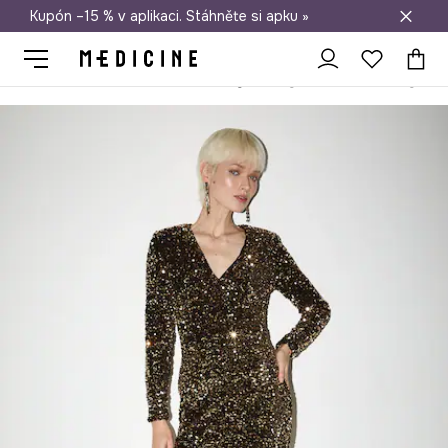
Kupón –15 % v aplikaci. Stáhněte si apku »
Doprava zdarma při nákupu nad 1 200 Kč
Medicine
Ona
Oblečení
Šaty
Šaty dámské mini, s flitry