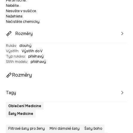
Perte ručně.
Nebělte.
Nesušte v sušičce.
Nežehlete.
Nečistěte chemicky.
Rozměry
Rukáv
:
dlouhý
Výstřih
:
Výstřih do V
Typ rukávu
:
přiléhavý
Střih modelu
:
přiléhavý
Rozměry
Tagy
Oblečení Medicine
Šaty Medicine
Flitrové šaty pro ženy
Mini dámské šaty
Šaty boho