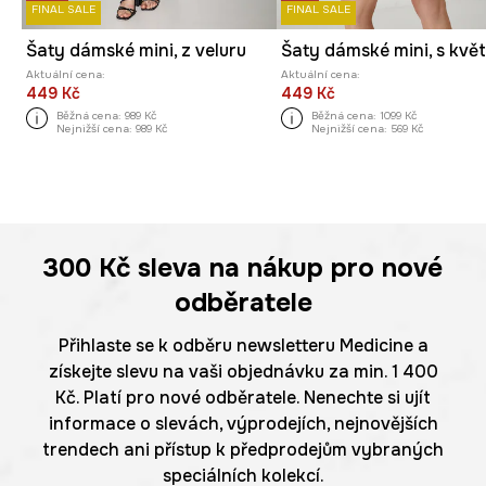
FINAL SALE
FINAL SALE
Šaty dámské mini, z veluru
Aktuální cena:
Aktuální cena:
449 Kč
449 Kč
Běžná cena:
989 Kč
Běžná cena:
1099 Kč
Nejnižší cena:
989 Kč
Nejnižší cena:
569 Kč
300 Kč
sleva na nákup pro nové
odběratele
Přihlaste se k odběru newsletteru Medicine a
získejte slevu na vaši objednávku za min. 1 400
Kč. Platí pro nové odběratele. Nenechte si ujít
informace o slevách, výprodejích, nejnovějších
trendech ani přístup k předprodejům vybraných
speciálních kolekcí.