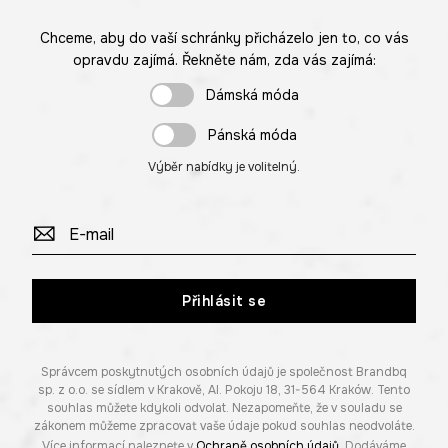
Chceme, aby do vaší schránky přicházelo jen to, co vás
opravdu zajímá. Řekněte nám, zda vás zajímá:
Dámská móda
Pánská móda
Výběr nabídky je volitelný.
Přihlásit se
Správcem poskytnutých osobních údajů je společnost Brandbq
sp. z o.o. se sídlem v Krakově, Al. Pokoju 18, 31-564 Kraków. Tento
souhlas můžete kdykoli odvolat. Nezapomeňte, že v souladu se
zákonem můžeme zpracovat vaše údaje pokud souhlas neodvoláte.
Více informací naleznete v
Ochraně osobních údajů
. Dodáváme