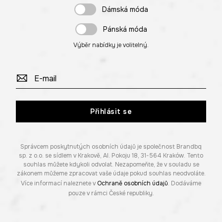
Dámská móda
Pánská móda
Výběr nabídky je volitelný.
Přihlásit se
Správcem poskytnutých osobních údajů je společnost Brandbq
sp. z o.o. se sídlem v Krakově, Al. Pokoju 18, 31-564 Kraków. Tento
souhlas můžete kdykoli odvolat. Nezapomeňte, že v souladu se
zákonem můžeme zpracovat vaše údaje pokud souhlas neodvoláte.
Více informací naleznete v
Ochraně osobních údajů
. Dodáváme
pouze v rámci České republiky.