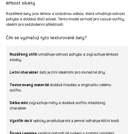
lehkost siluety
Rozšířené šaty jsou lehkou a vzdušnou volbou, která umožňuje volnost
pohybu a dodává dívčí půvab. Tento model se hodí pro casual outfity,
ideální pro každodenní příležitosti.
Čím se vyznačují tyto texturované šaty?
Rozšířený střih
umožňuje volnost pohybu a zvýrazňuje lehkost
siluety.
Letní charakter
šatů je činí ideálními pro slunečné dny.
Texturovaný materiál
dodává hloubku a originalitu celému
outfitu.
Délka mini
zvýrazňuje nohy a dodává outfitu mladistvý
charakter.
Výstřih do V
opticky prodlužuje krk a jemně odhaluje klíční kosti.
Široká ramínka
zajišťují pohodlí při nošení a stabilní umístění