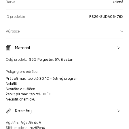
Barva
zelená
ID produktu
RS26-SUDA06-76X
Výrobce
Materiál
Celý produkt
:
95% Polyester, 5% Elastan
Pokyny pro údržbu
:
Prát při max. teplotě 30 °C – šetrný program.
Nebělit.
Nesušte v sušičce.
Žehlit při max. teplotě 110 °C.
Nečistit chemicky.
Rozměry
Výstřih
:
Výstřih do V
Střih modelu
:
rozšířený