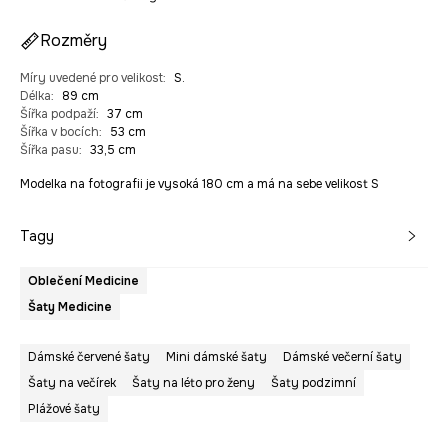
Rozměry
Míry uvedené pro velikost
:
S.
Délka
:
89 cm
Šířka podpaží
:
37 cm
Šířka v bocích
:
53 cm
Šířka pasu
:
33,5 cm
Modelka na fotografii je vysoká 180 cm a má na sebe velikost S
Tagy
Oblečení Medicine
Šaty Medicine
Dámské červené šaty
Mini dámské šaty
Dámské večerní šaty
Šaty na večírek
Šaty na léto pro ženy
Šaty podzimní
Plážové šaty