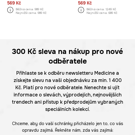
569 Kč
569 Kč
Běžná cena:
989 Kč
Běžná cena:
1249 Kč
Nejnižší cena:
989 Kč
Nejnižší cena:
689 Kč
300 Kč
sleva na nákup pro nové
odběratele
Přihlaste se k odběru newsletteru Medicine a
získejte slevu na vaši objednávku za min. 1 400
Kč. Platí pro nové odběratele. Nenechte si ujít
informace o slevách, výprodejích, nejnovějších
trendech ani přístup k předprodejům vybraných
speciálních kolekcí.
Chceme, aby do vaší schránky přicházelo jen to, co vás
opravdu zajímá. Řekněte nám, zda vás zajímá: