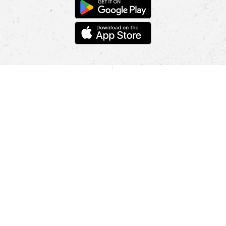
POMOC
NAJÍT PRODEJNU
Informace
O nás
Mobilní aplikace
Podmínky pro prezentaci zboží
Blog
Kontakt