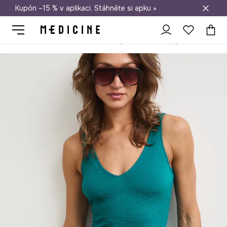
Kupón –15 % v aplikaci. Stáhněte si apku »
Doprava zdarma při nákupu nad 1 200 Kč
Medicine
Ona
Oblečení
Šaty
Rozšířené šaty