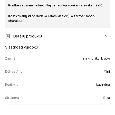
Krátké zapínání na knoflíky
usnadňuje oblékání a svlékání šatů.
Kostkovaný vzor
dodává šatům klasický, a zároveň módní
charakter.
Detaily produktu
Vlastnosti výrobku
Zapínání
na knoflíky, krátké
Délka střihu
Mini
Podšívka
bavlněná
Struktura
látka