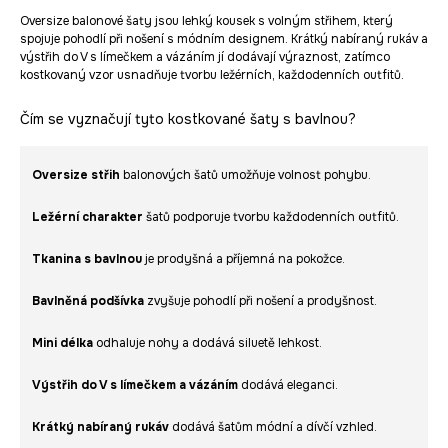
Oversize balonové šaty jsou lehký kousek s volným střihem, který
spojuje pohodlí při nošení s módním designem. Krátký nabíraný rukáv a
výstřih do V s límečkem a vázáním jí dodávají výraznost, zatímco
kostkovaný vzor usnadňuje tvorbu ležérních, každodenních outfitů.
Čím se vyznačují tyto kostkované šaty s bavlnou?
Oversize střih
balonových šatů umožňuje volnost pohybu.
Ležérní charakter
šatů podporuje tvorbu každodenních outfitů.
Tkanina s bavlnou
je prodyšná a příjemná na pokožce.
Bavlněná podšívka
zvyšuje pohodlí při nošení a prodyšnost.
Mini délka
odhaluje nohy a dodává siluetě lehkost.
Výstřih do V s límečkem a vázáním
dodává eleganci.
Krátký nabíraný rukáv
dodává šatům módní a dívčí vzhled.