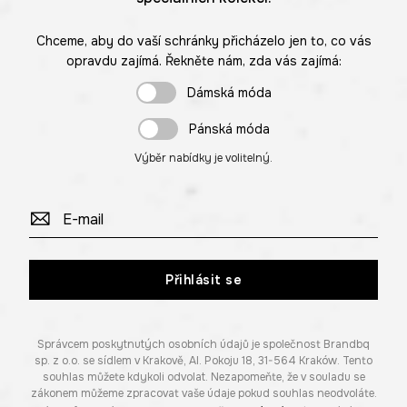
Chceme, aby do vaší schránky přicházelo jen to, co vás
opravdu zajímá. Řekněte nám, zda vás zajímá:
Dámská móda
Pánská móda
Výběr nabídky je volitelný.
Přihlásit se
Správcem poskytnutých osobních údajů je společnost Brandbq
sp. z o.o. se sídlem v Krakově, Al. Pokoju 18, 31-564 Kraków. Tento
souhlas můžete kdykoli odvolat. Nezapomeňte, že v souladu se
zákonem můžeme zpracovat vaše údaje pokud souhlas neodvoláte.