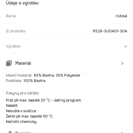
Údaje o výrobku
Barva
růžová
ID produktu
RS26-SUDA01-30A
Výrobce
Materiál
Hlavní materiál
:
65% Bavlna, 35% Polyester
Podšívka
:
100% Bavlna
Pokyny pro údržbu
:
Prát při max. teplotě 30 °C – šetrný program.
Nebělit.
Nesušte v sušičce.
Žehlit při max. teplotě 110 °C.
Nečistit chemicky.