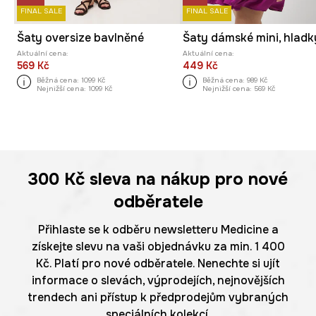
FINAL SALE
FINAL SALE
Šaty oversize bavlněné
Aktuální cena:
Aktuální cena:
569 Kč
449 Kč
Běžná cena:
1099 Kč
Běžná cena:
989 Kč
Nejnižší cena:
1099 Kč
Nejnižší cena:
569 Kč
300 Kč
sleva na nákup pro nové
odběratele
Přihlaste se k odběru newsletteru Medicine a
získejte slevu na vaši objednávku za min. 1 400
Kč. Platí pro nové odběratele. Nenechte si ujít
informace o slevách, výprodejích, nejnovějších
trendech ani přístup k předprodejům vybraných
speciálních kolekcí.