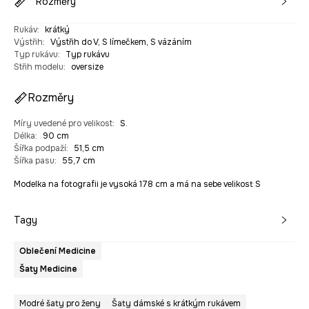
Rozměry
Rukáv
:
krátký
Výstřih
:
Výstřih do V, S límečkem, S vázáním
Typ rukávu
:
Typ rukávu
Střih modelu
:
oversize
Rozměry
Míry uvedené pro velikost
:
S.
Délka
:
90 cm
Šířka podpaží
:
51,5 cm
Šířka pasu
:
55,7 cm
Modelka na fotografii je vysoká 178 cm a má na sebe velikost S
Tagy
Oblečení Medicine
Šaty Medicine
Modré šaty pro ženy
Šaty dámské s krátkým rukávem