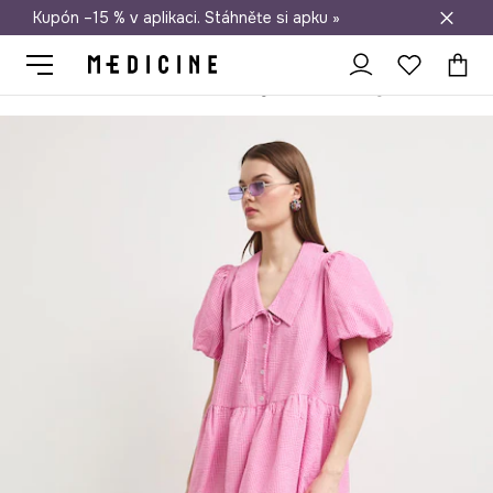
Kupón –15 % v aplikaci. Stáhněte si apku »
Doprava zdarma při nákupu nad 1 200 Kč
Medicine
Ona
Oblečení
Šaty