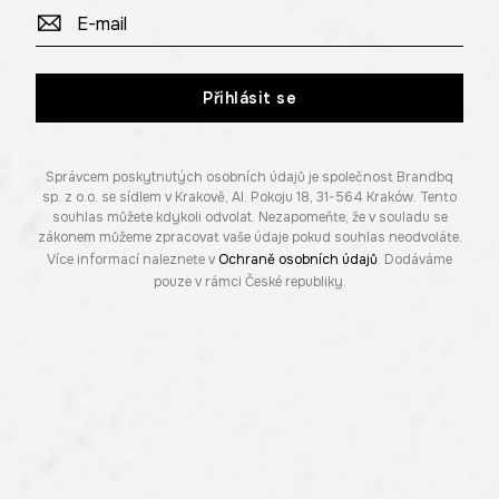
Přihlásit se
Správcem poskytnutých osobních údajů je společnost Brandbq
sp. z o.o. se sídlem v Krakově, Al. Pokoju 18, 31-564 Kraków. Tento
souhlas můžete kdykoli odvolat. Nezapomeňte, že v souladu se
zákonem můžeme zpracovat vaše údaje pokud souhlas neodvoláte.
Více informací naleznete v
Ochraně osobních údajů
. Dodáváme
pouze v rámci České republiky.