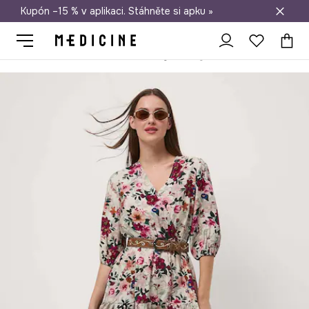
Kupón –15 % v aplikaci. Stáhněte si apku »
Doprava zdarma při nákupu nad 1 200 Kč
Medicine
Ona
Oblečení
Šaty
Šaty dámské mini, se vzorem