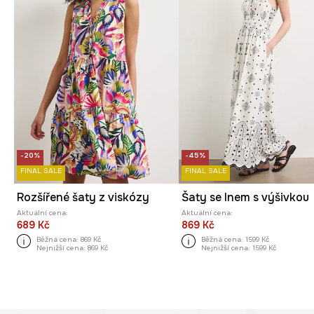
-20%
-45%
FINAL SALE
FINAL SALE
Rozšířené šaty z viskózy
Šaty se lnem s výšivkou
Aktuální cena:
Aktuální cena:
689 Kč
869 Kč
Běžná cena:
869 Kč
Běžná cena:
1599 Kč
Nejnižší cena:
869 Kč
Nejnižší cena:
1599 Kč