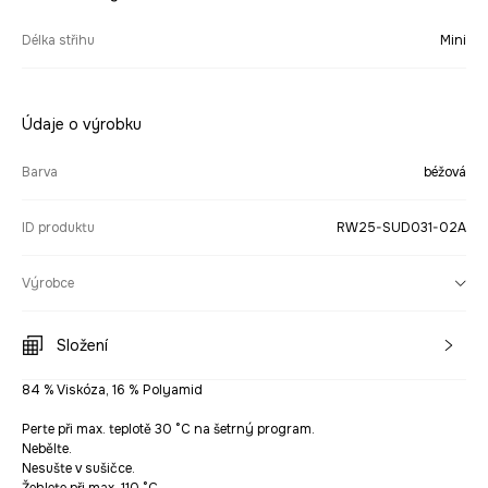
Délka střihu
Mini
Údaje o výrobku
Barva
béžová
ID produktu
RW25-SUD031-02A
Výrobce
Složení
84 % Viskóza, 16 % Polyamid
Perte při max. teplotě 30 °C na šetrný program.
Nebělte.
Nesušte v sušičce.