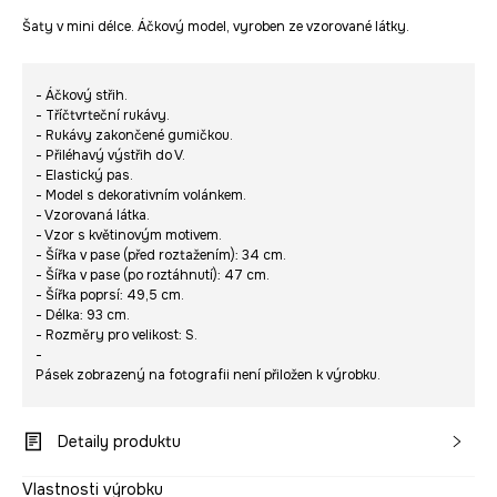
Šaty v mini délce. Áčkový model, vyroben ze vzorované látky.
- Áčkový střih.
- Tříčtvrteční rukávy.
- Rukávy zakončené gumičkou.
- Přiléhavý výstřih do V.
- Elastický pas.
- Model s dekorativním volánkem.
- Vzorovaná látka.
- Vzor s květinovým motivem.
- Šířka v pase (před roztažením): 34 cm.
- Šířka v pase (po roztáhnutí): 47 cm.
- Šířka poprsí: 49,5 cm.
- Délka: 93 cm.
- Rozměry pro velikost: S.
-
Pásek zobrazený na fotografii není přiložen k výrobku.
Detaily produktu
Vlastnosti výrobku