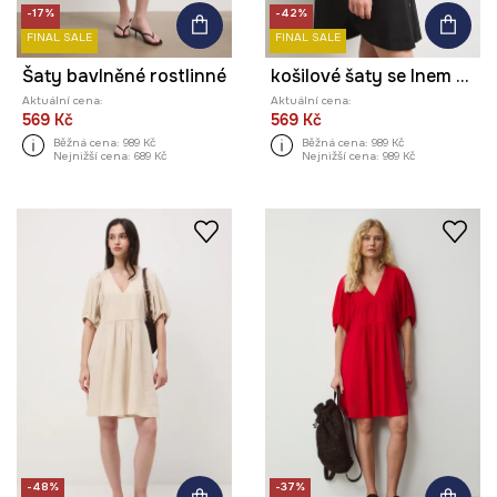
-17%
-42%
FINAL SALE
FINAL SALE
Šaty bavlněné rostlinné
košilové šaty se lnem hladké
Aktuální cena:
Aktuální cena:
569 Kč
569 Kč
Běžná cena:
989 Kč
Běžná cena:
989 Kč
Nejnižší cena:
689 Kč
Nejnižší cena:
989 Kč
-48%
-37%