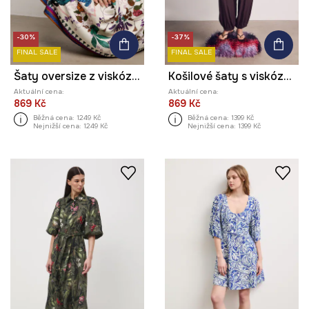
-30%
-37%
FINAL SALE
FINAL SALE
Šaty oversize z viskózy z kolekce Ilona Tambor x Medicine
Košilové šaty s viskózou z kolekce Kit Mizeres x Medicine
Aktuální cena:
Aktuální cena:
869 Kč
869 Kč
Běžná cena:
1249 Kč
Běžná cena:
1399 Kč
Nejnižší cena:
1249 Kč
Nejnižší cena:
1399 Kč