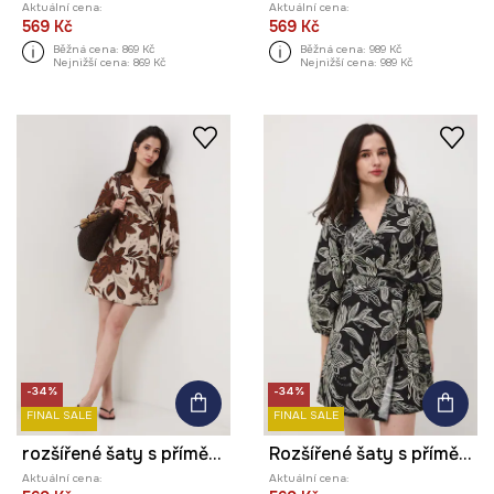
Aktuální cena:
Aktuální cena:
569 Kč
569 Kč
Běžná cena:
869 Kč
Běžná cena:
989 Kč
Nejnižší cena:
869 Kč
Nejnižší cena:
989 Kč
-34%
-34%
FINAL SALE
FINAL SALE
rozšířené šaty s příměsí lnu
Rozšířené šaty s příměsí lnu
Aktuální cena:
Aktuální cena: