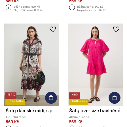
569 Kč
569 Kč
Běžná cena:
869 Kč
Běžná cena:
869 Kč
Nejnižší cena:
869 Kč
Nejnižší cena:
869 Kč
-54%
-48%
FINAL SALE
FINAL SALE
Šaty dámské midi, s páskem a vzorem
Šaty oversize bavlněné
Aktuální cena:
Aktuální cena:
869 Kč
569 Kč