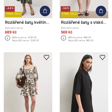
-44%
-34%
FINAL SALE
FINAL SALE
Rozšířené šaty květinové
Rozšířené šaty s viskózou rostlinné
Aktuální cena:
Aktuální cena:
689 Kč
569 Kč
Běžná cena:
1249 Kč
Běžná cena:
869 Kč
Nejnižší cena:
1249 Kč
Nejnižší cena:
869 Kč