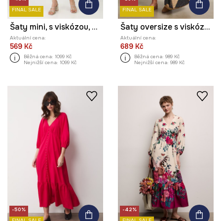
FINAL SALE
FINAL SALE
Šaty mini, s viskózou, hladký povrch tyrkysová barva
Šaty oversize s viskózou
Aktuální cena:
Aktuální cena:
569 Kč
689 Kč
Běžná cena:
1099 Kč
Běžná cena:
989 Kč
Nejnižší cena:
1099 Kč
Nejnižší cena:
989 Kč
-50%
-42%
FINAL SALE
FINAL SALE