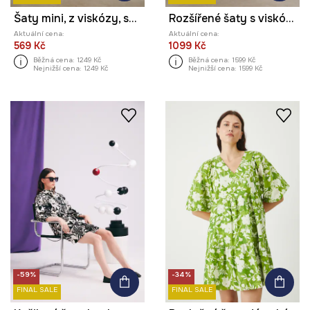
Šaty mini, z viskózy, se vzorem
Rozšířené šaty s viskózou z kolekce Ilona Tambor x Medicine
Aktuální cena:
Aktuální cena:
569 Kč
1099 Kč
Běžná cena:
1249 Kč
Běžná cena:
1599 Kč
Nejnižší cena:
1249 Kč
Nejnižší cena:
1599 Kč
-59%
-34%
FINAL SALE
FINAL SALE