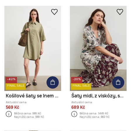
-42%
-20%
FINAL SALE
FINAL SALE
Košilové šaty se lnem hladké
Šaty midi, z viskózy, se vzorem
Aktuální cena:
Aktuální cena:
569 Kč
689 Kč
Běžná cena:
989 Kč
Běžná cena:
1449 Kč
Nejnižší cena:
989 Kč
Nejnižší cena:
869 Kč