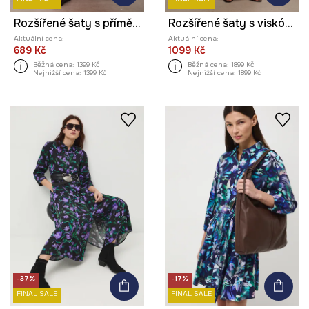
Rozšířené šaty s příměsí lnu
Rozšířené šaty s viskózou z kolekce Ilona Tambor x Medicine
Aktuální cena:
Aktuální cena:
689 Kč
1099 Kč
Běžná cena:
1399 Kč
Běžná cena:
1899 Kč
Nejnižší cena:
1399 Kč
Nejnižší cena:
1899 Kč
-37%
-17%
FINAL SALE
FINAL SALE