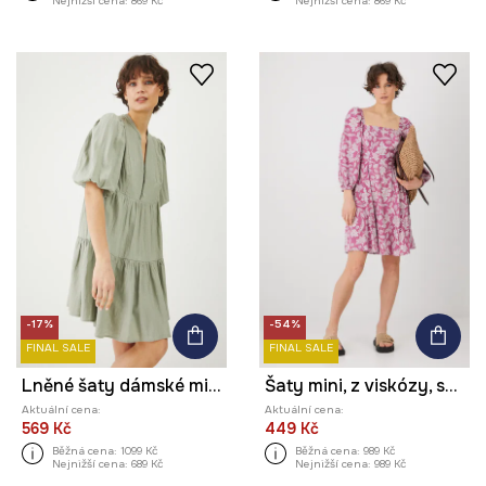
Nejnižší cena:
869 Kč
Nejnižší cena:
869 Kč
-17%
-54%
FINAL SALE
FINAL SALE
Lněné šaty dámské mini, hladký povrch zelená barva
Šaty mini, z viskózy, se vzorem růžová barva
Aktuální cena:
Aktuální cena:
569 Kč
449 Kč
Běžná cena:
1099 Kč
Běžná cena:
989 Kč
Nejnižší cena:
689 Kč
Nejnižší cena:
989 Kč