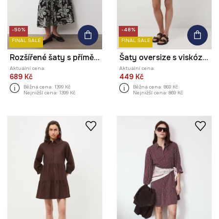
-50%
-48%
FINAL SALE
FINAL SALE
Rozšířené šaty s příměsí lnu
Šaty oversize s viskózou
Aktuální cena:
Aktuální cena:
689 Kč
449 Kč
Běžná cena:
1399 Kč
Běžná cena:
869 Kč
Nejnižší cena:
1399 Kč
Nejnižší cena:
869 Kč