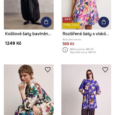
-34%
FINAL SALE
Košilové šaty bavlněné midi z kolekce Mythical Creatures
Rozšířené šaty s viskózou rostlinné
Aktuální cena:
1249 Kč
569 Kč
Běžná cena:
869 Kč
Nejnižší cena:
869 Kč