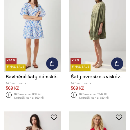
-34%
-17%
FINAL SALE
FINAL SALE
Bavlněné šaty dámské mini, se vzorem bílá barva
Šaty oversize s viskózou s krajkovými vsadkami
Aktuální cena:
Aktuální cena:
569 Kč
569 Kč
Běžná cena:
869 Kč
Běžná cena:
1249 Kč
Nejnižší cena:
869 Kč
Nejnižší cena:
689 Kč