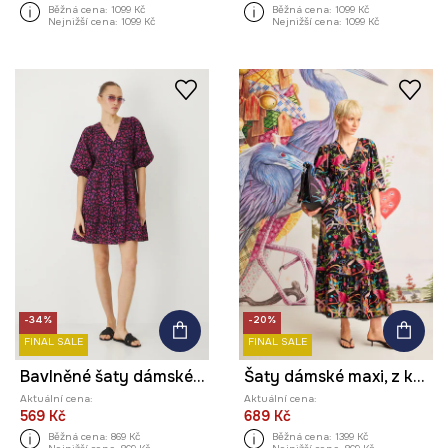
Běžná cena:
1099 Kč
Běžná cena:
1099 Kč
Nejnižší cena:
1099 Kč
Nejnižší cena:
1099 Kč
-34%
-20%
FINAL SALE
FINAL SALE
Bavlněné šaty dámské mini, se vzorem černá barva
Šaty dámské maxi, z kolekce El Gato Chimney x Medicine černá barva
Aktuální cena:
Aktuální cena:
569 Kč
689 Kč
Běžná cena:
869 Kč
Běžná cena:
1399 Kč