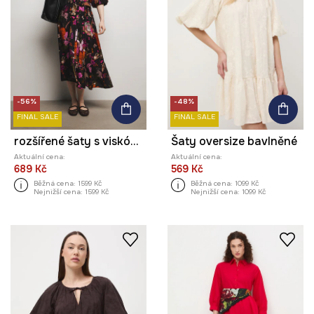
-56%
-48%
FINAL SALE
FINAL SALE
rozšířené šaty s viskózou z kolekce Ilona Tambor x Medicine
Šaty oversize bavlněné
Aktuální cena:
Aktuální cena:
689 Kč
569 Kč
Běžná cena:
1599 Kč
Běžná cena:
1099 Kč
Nejnižší cena:
1599 Kč
Nejnižší cena:
1099 Kč