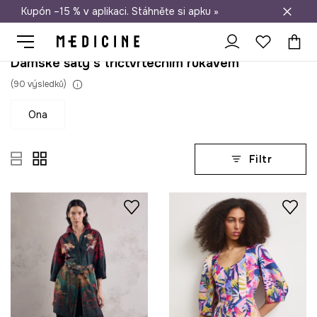
Kupón –15 % v aplikaci. Stáhněte si apku »
Doprava zdarma při nákupu nad 1 200 Kč
Dámské šaty s tříčtvrtečním rukávem
(
90
výsledků
)
ona
Filtr