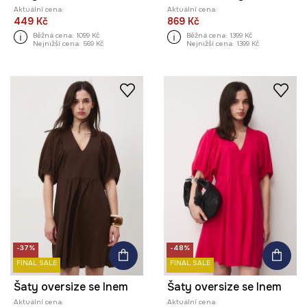
Aktuální cena:
Aktuální cena:
449 Kč
869 Kč
Běžná cena:
1099 Kč
Běžná cena:
1399 Kč
Nejnižší cena:
569 Kč
Nejnižší cena:
1399 Kč
-37%
-48%
FINAL SALE
FINAL SALE
Šaty oversize se lnem
Šaty oversize se lnem
Aktuální cena:
Aktuální cena: