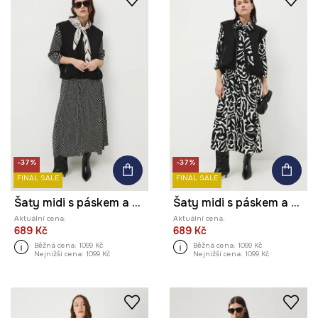
-37%
-37%
FINAL SALE
FINAL SALE
Šaty midi s páskem a vzorem
Šaty midi s páskem a vzorem
Aktuální cena:
Aktuální cena:
689 Kč
689 Kč
Běžná cena:
1099 Kč
Běžná cena:
1099 Kč
Nejnižší cena:
1099 Kč
Nejnižší cena:
1099 Kč