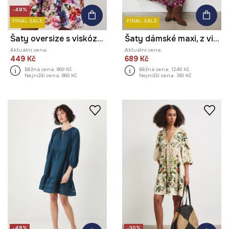
-48%
FINAL SALE
FINAL SALE
Šaty oversize s viskózou
Šaty dámské maxi, z viskózy, se vzorem
Aktuální cena:
Aktuální cena:
449 Kč
689 Kč
Běžná cena:
869 Kč
Běžná cena:
1249 Kč
Nejnižší cena:
869 Kč
Nejnižší cena:
749 Kč
-48%
-30%