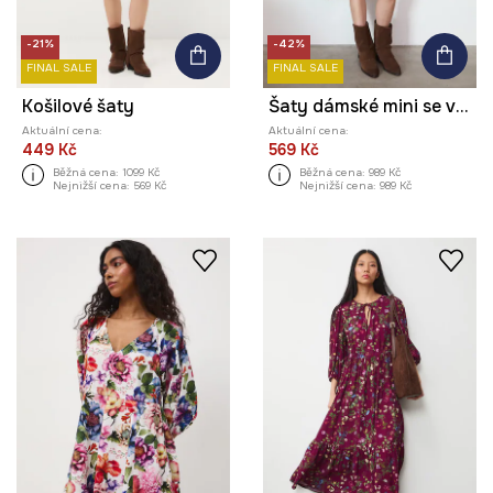
-21%
-42%
FINAL SALE
FINAL SALE
Košilové šaty
Šaty dámské mini se vzorem a páskem
Aktuální cena:
Aktuální cena:
449 Kč
569 Kč
Běžná cena:
1099 Kč
Běžná cena:
989 Kč
Nejnižší cena:
569 Kč
Nejnižší cena:
989 Kč