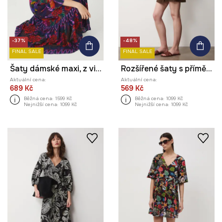
-37%
-48%
FINAL SALE
FINAL SALE
Šaty dámské maxi, z viskózy více barev
Rozšířené šaty s příměsí lnu
Aktuální cena:
Aktuální cena:
689 Kč
569 Kč
Běžná cena:
1599 Kč
Běžná cena:
1099 Kč
Nejnižší cena:
1099 Kč
Nejnižší cena:
1099 Kč