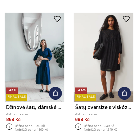
-45%
-44%
FINAL SALE
FINAL SALE
Džínové šaty dámské maxi, s páskem, hladký povrch
Šaty oversize s viskózou s krajkovými vsadkami
Aktuální cena:
Aktuální cena:
869 Kč
689 Kč
Běžná cena:
1599 Kč
Běžná cena:
1249 Kč
Nejnižší cena:
1599 Kč
Nejnižší cena:
1249 Kč