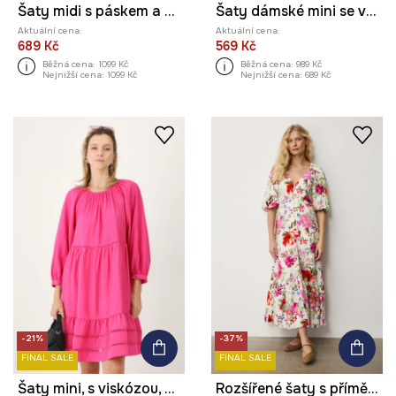
Šaty midi s páskem a vzorem
Šaty dámské mini se vzorem a páskem
Aktuální cena:
Aktuální cena:
689 Kč
569 Kč
Běžná cena:
1099 Kč
Běžná cena:
989 Kč
Nejnižší cena:
1099 Kč
Nejnižší cena:
689 Kč
-21%
-37%
FINAL SALE
FINAL SALE
Šaty mini, s viskózou, hladký povrch růžová barva
Rozšířené šaty s příměsí lnu