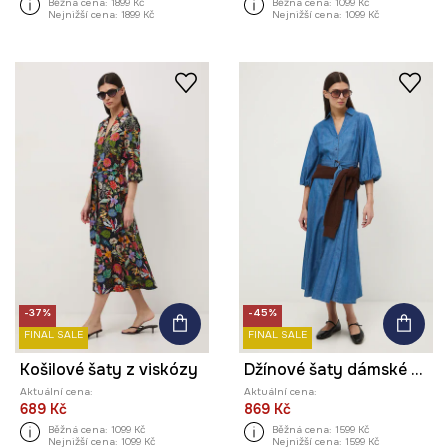
Běžná cena:
1899 Kč
Běžná cena:
1099 Kč
Nejnižší cena:
1899 Kč
Nejnižší cena:
1099 Kč
-37%
-45%
FINAL SALE
FINAL SALE
Košilové šaty z viskózy
Džínové šaty dámské maxi, s páskem, hladký povrch
Aktuální cena:
Aktuální cena:
689 Kč
869 Kč
Běžná cena:
1099 Kč
Běžná cena:
1599 Kč
Nejnižší cena:
1099 Kč
Nejnižší cena:
1599 Kč