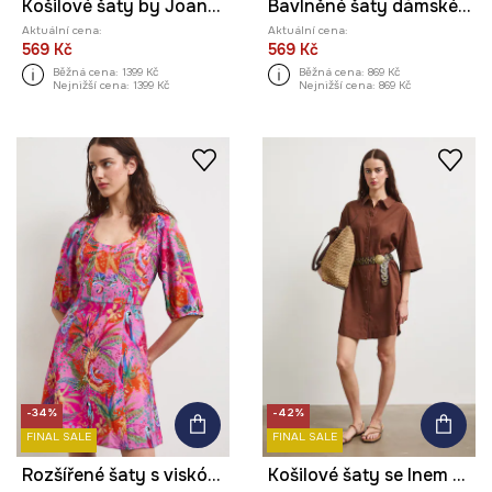
Košilové šaty by Joanna Gniady, Graphics Series
Bavlněné šaty dámské mini, se vzorem zelená barva
Aktuální cena:
Aktuální cena:
569 Kč
569 Kč
Běžná cena:
1399 Kč
Běžná cena:
869 Kč
Nejnižší cena:
1399 Kč
Nejnižší cena:
869 Kč
-34%
-42%
FINAL SALE
FINAL SALE
Rozšířené šaty s viskózou rostlinné
Košilové šaty se lnem hladké